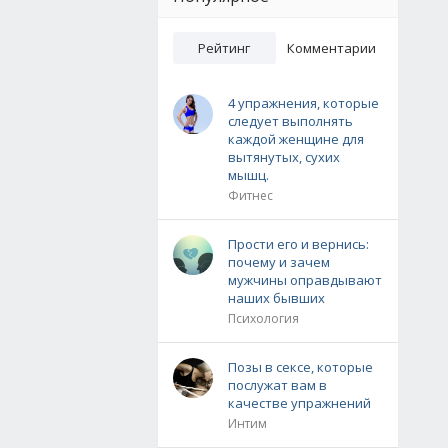
Рейтинг
Комментарии
4 упражнения, которые
следует выполнять
каждой женщине для
вытянутых, сухих
мышц.
Фитнес
Прости его и вернись:
почему и зачем
мужчины оправдывают
наших бывших
Психология
Позы в сексе, которые
послужат вам в
качестве упражнений
Интим