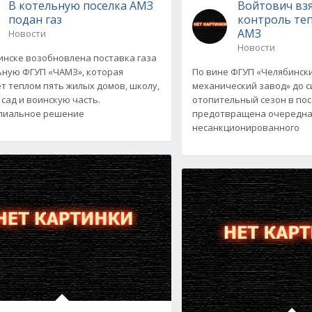
В котельную поселка АМЗ
Войтович взя
подан газ
контроль те
АМЗ
Новости
Новости
инске возобновлена поставка газа
ьную ФГУП «ЧАМЗ», которая
По вине ФГУП «Челябинск
т теплом пять жилых домов, школу,
механический завод» до с
 сад и воинскую часть.
отопительный сезон в пос
пиальное решение
предотвращена очередна
несанкционированного