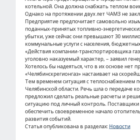
котельной. Она должна снабжать теплом воин
Однако на протяжении двух лет ЧАМЗ не закл
Предприятие предпочитает самовольно изыма
поданных-принятых топливно-энергетических 
убытки, уже сейчас они превышают 30 миллио
коммунальные услуги с населения, бюджетны
«Действия компании-транспортировщика газа
уголовно наказуемый характер, – заявил ге
Хотелось бы надеяться, что в их основе нет 
«Челябинскрегионгаз» настаивает на скорейш
Тем временем ситуация с теплоснабжением п
Челябинской области. Речь шла о передаче к
предложил сделать реальные расчеты и решит
ситуацию под личный контроль. Поставщики 
обеспечить своевременное начало отопитель
развития событий.
Статья опубликована в разделах:
Новости