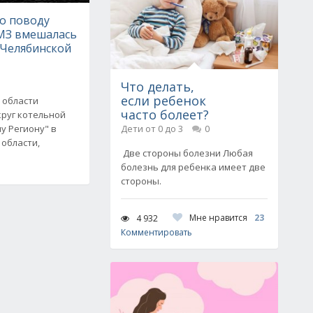
по поводу
МЗ вмешалась
 Челябинской
Что делать,
если ребенок
 области
часто болеет?
круг котельной
у Региону" в
Дети от 0 до 3
0
 области,
Две стороны болезни Любая
болезнь для ребенка имеет две
стороны.
Мне нравится
23
4 932
Комментировать