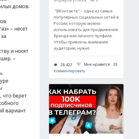
Формула успеха
0
илых домов.
"ВКонтакте" – одна из самых
популярных социальных сетей в
тов
России, которую можно
аз» – несет
использовать для продвижения
 за
бренда или личного профиля.
Чтобы привлечь внимание
аудитории, нужно
тву и носят
шер. –
Мне нравится
28
28 422
Комментировать
».
туре
ч
, что берет
собного
ый вариант