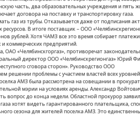
скую часть, два образовательных учреждения и пять ж
ючает договора на поставку и транспортировку газа.
ть газ из трубы. Отказывается даже от подписания ак
ресурсов. В итоге поставщик – ООО «Челябинскрегионг
нов рублей. Хотя ЧАМЗ все это время собирает платежи
х и коммерческих предприятий.
, ОАО «Челябинскгоргаз», противоречат законодательс
неральный директор ООО «Челябинскрегионгаз» Юрий Фи
преступного сговора сторон». Руководство ООО
ем решении проблемы с участием властей всех уровней
оселка АМЗ была рассмотрена на совещании в прокура
отельной мэрии на условиях аренды. Александр Войтови
ь вопрос до конца недели. Областной прокурор заявил
газа хотят видеть гарантированного плательщика, спо
ного сезона для жителей поселка АМЗ. Это единственн