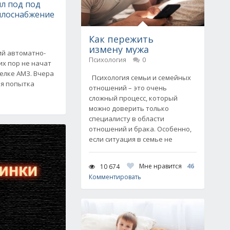
л под под
плоснабжение
Как пережить
измену мужа
ий автоматно-
Психология
0
их пор не начат
елке АМЗ. Вчера
Психология семьи и семейных
я попытка
отношений – это очень
сложный процесс, который
можно доверить только
специалисту в области
отношений и брака. Особенно,
если ситуация в семье не
Мне нравится
46
10 674
Комментировать