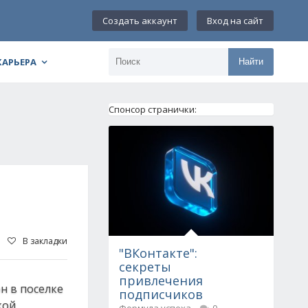
Создать аккаунт
Вход на сайт
КАРЬЕРА
Найти
Спонсор странички:
В закладки
"ВКонтакте":
секреты
привлечения
н в поселке
подписчиков
кой