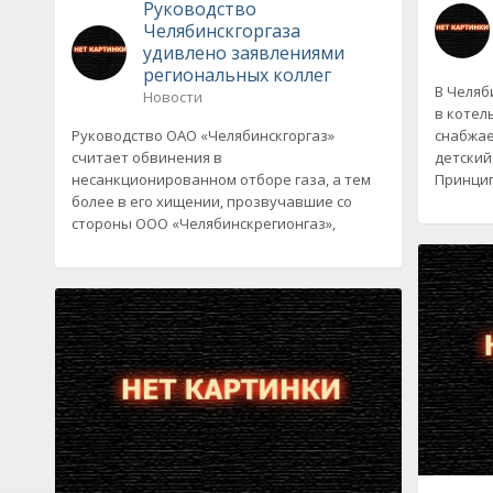
Руководство
Челябинскгоргаза
удивлено заявлениями
региональных коллег
В Челяб
Новости
в котел
Руководство ОАО «Челябинскгоргаз»
снабжае
считает обвинения в
детский
несанкционированном отборе газа, а тем
Принци
более в его хищении, прозвучавшие со
стороны ООО «Челябинскрегионгаз»,