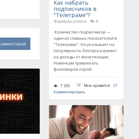
Как набрать
подписчиков в
"Телеграме"?
Формула успеха
0
Количество подписчиков —
один из главных показателей в
комментарий
"Телеграме". Он указывает на
популярность блогера и влияет
на доходы от монетизации.
Новичкам привлекать
фолловеров порой
Мне нравится
27
7 335
Комментировать