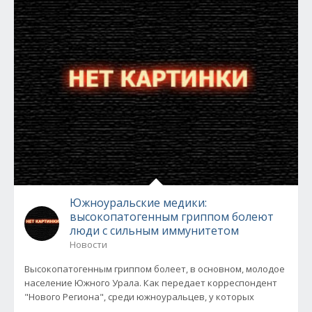
Южноуральские медики:
высокопатогенным гриппом болеют
люди с сильным иммунитетом
Новости
Высокопатогенным гриппом болеет, в основном, молодое
население Южного Урала. Как передает корреспондент
"Нового Региона", среди южноуральцев, у которых