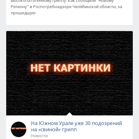
высокопатогенному гриппу. Как сообщили "Новому
Региону" в Роспотребнадзоре Челябинской области, за
прошедшую
На Южном Урале уже 30 подозрений
на «свиной» грипп
Новости