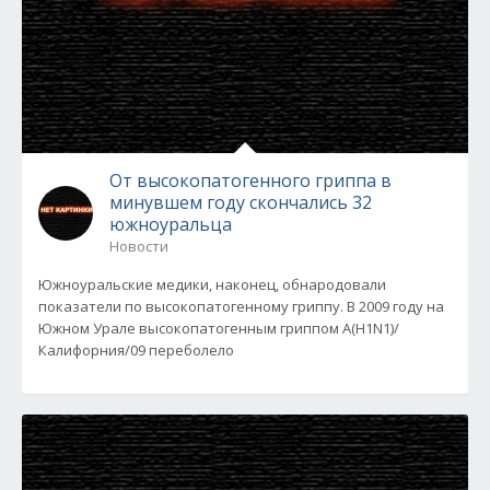
От высокопатогенного гриппа в
минувшем году скончались 32
южноуральца
Новости
Южноуральские медики, наконец, обнародовали
показатели по высокопатогенному гриппу. В 2009 году на
Южном Урале высокопатогенным гриппом A(H1N1)/
Калифорния/09 переболело