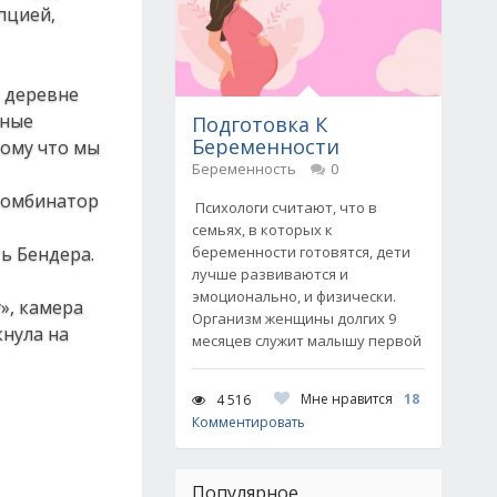
пцией,
й деревне
нные
Подготовка К
Беременности
тому что мы
Беременность
0
 комбинатор
Психологи считают, что в
семьях, в которых к
ь Бендера.
беременности готовятся, дети
лучше развиваются и
эмоционально, и физически.
», камера
Организм женщины долгих 9
кнула на
месяцев служит малышу первой
Мне нравится
18
4 516
Комментировать
Популярное