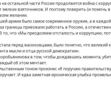
 на остальной части России продолжится война с корру
 мелких взяточников. И поэтому поверить (и помочь в
всем желании.
нашей армии было самое современное оружие, а в каждо
за границы приезжали работать в Россию, а отечестве
 В то, что «Мы преодолеем отсталость и коррупцию, по
стапа перед васюковцами, было понятно, что великий
анта мысли и отца русской демократии».
оробьянинова в том, чтобы дождавшись момента, убит
каждый об этом мечтает.
льственным тоном произнес «Я поручаю правительству
поручает. И едва заметная ироническая улыбка промель