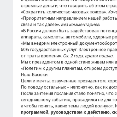
огромные деньги, что говорить об этом стра
«Сократить количество часовых поясов».
Хоче
«Приоритетным направлением нашей работы с
связи и так далее».
Без комментариев
.
«В России должен быть задействован потен
аппараты, самолеты, автомобили, ядерные ре
«Мы внедрим электронный документооборот. 
60% государственных услуг. Электронное прав
от траты времени».
Ок. 2 года, время пошло.
Мы с президентом в одной стане живем или в
«Полетим к другим планетам, откроем доступ
Нью-Васюки.
Цели и мечты, озвученные президентом, хоро
По поводу остальных – непонятно, как их дос
После зачтения послания стало понятно, что
сегодняшнему событию, проводился не для то
а чтобы понять, какие темы людей волнуют. 
программой, руководством к действию, ск