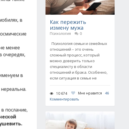
обилях, в
Как пережить
измену мужа
космические
Психология
0
Психология семьи и семейных
не менее
отношений – это очень
в очередях,
сложный процесс, который
можно доверить только
специалисту в области
отношений и брака. Особенно,
еименуем в
если ситуация в семье не
 нереальна.
Мне нравится
46
10 674
Комментировать
 в послание,
ической
душевить.