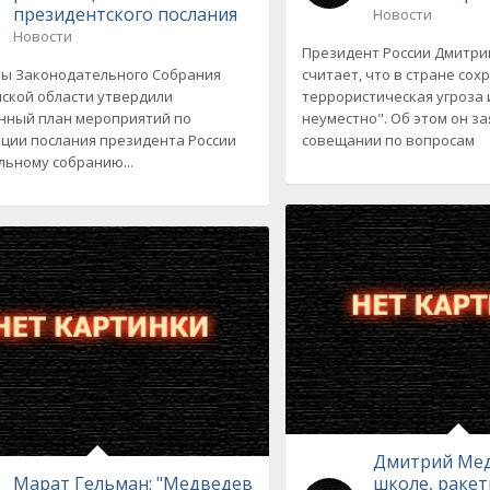
президентского послания
Новости
Новости
Президент России Дмитр
ы Законодательного Собрания
считает, что в стране сох
ской области утвердили
террористическая угроза 
нный план мероприятий по
неуместно". Об этом он за
ции послания президента России
совещании по вопросам
ьному собранию...
Дмитрий Мед
Марат Гельман: "Медведев
школе, раке