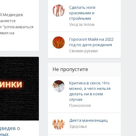
Сделать ноги
красивыми и
ий Медведев
стройными
раняется
Уход за телом
и "успокаиваться
явил на
Гороскоп Майя на 2022
год по дате рождения
Своими руками
Не пропустите
Критика в сексе. Что
можно, а чего нельзя
делать ни в коем
случае
Психология
Диета манекенщиц
Здоровье
ведев о
тных