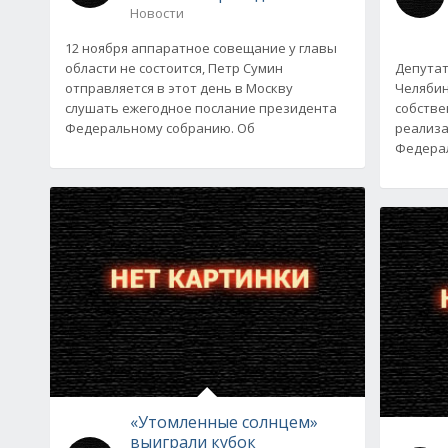
Новости
12 ноября аппаратное совещание у главы
области не состоится, Петр Сумин
Депутат
отправляется в этот день в Москву
Челябин
слушать ежегодное послание президента
собстве
Федеральному собранию. Об
реализа
Федерал
«Утомленные солнцем»
выиграли кубок