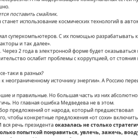
шно.
тся поставить смайлик.
танет использование космических технологий в автом
циал суперкомпьютеров. С их помощью разрабатывать 
акторы и так далее».
Через 2 года в электронной форме будет оказываться 
ительство ослабит проблемы с коррупцией, от стояния 
се-таки в разных?
 к неограниченному источнику энергии». А Россию пер
шие и правильные. Но большая часть из них абсолютно
тичь. Но главная ошибка Медведева не в этом.
 сбор предложений от народа, который предшествовал
го, чтобы конкретные предложения «от сохи» включить
И вся речь президента
оказалась не столько стратег
олько попыткой понравиться, увлечь, зажечь, воо