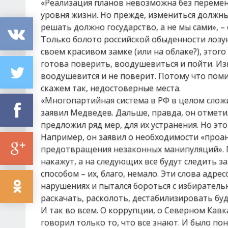
«Реализация планов невозможна без перемен
уровня жизни. Но прежде, измениться должн
решать должно государство, а не мы сами», –
Только болото российской обыденности лозун
своем красивом замке (или на облаке?), этого
готова поверить, воодушевиться и пойти. Из
воодушевится и не поверит. Потому что пом
скажем так, недостоверные места.
«Многопартийная система в РФ в целом сложи
заявил Медведев. Дальше, правда, он отмети
предложил ряд мер, для их устранения. Но эт
Например, он заявил о необходимости «проа
предотвращения незаконных манипуляций». П
накажут, а на следующих все будут следить з
способом – их, благо, немало. Эти слова адре
нарушениях и пытался бороться с избиратель
раскачать, расколоть, дестабилизировать буд
И так во всем. О коррупции, о Северном Кав
говорил только то, что все знают. И было пон