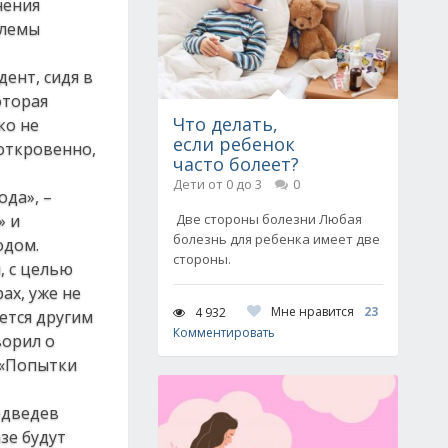
нения
блемы
ент, сидя в
оторая
Что делать,
ко не
если ребенок
откровенно,
часто болеет?
Дети от 0 до 3
0
да», –
» и
Две стороны болезни Любая
болезнь для ребенка имеет две
одом.
стороны.
, с целью
ах, уже не
Мне нравится
23
4 932
дется другим
Комментировать
ворил о
 «Попытки
едведев
азе будут