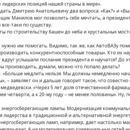
 лидерских позиций нашей страны в мире».
дать Дмитрию Анатольевичу два вопроса: «Как?» и «Вы
мещик Манилов мог позволить себе мечтать, а президен
 все-таки по существу.
 по строительству башен до неба и хрустальных мост
 нужно им помогать. Видимо, так же, как АвтоВАЗу пом
производить конкурентноспособные товары». Кто их на
т вдруг услышали послание президента и научатся? До э
ры производить, думали, можно что попало делать?
нт. «Больше медлить нельзя. Мы должны немедленно нач
, – заявляет он и дальше говорит такое, что совестно 
медведевски. «Через 5 лет доля отечественной фарма
е четверти, а к 20-му году – не менее половины». Ну, п
, энергосберегающие лампы. Модернизация коммунальн
 лидерства в традиционной и альтернативной энергет
нергосберегающих ламп, например, дает настолько ма
 несерьезно. А на модернизацию коммунальных сетей н