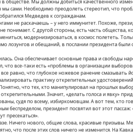
 в обществе. Мы должны добиться качественного изме
ы мы сами. Необходимо преодолеть стереотип, что про
 обратился Медведев к согражданам.
гами не раскачаешь – у него иммунитет. Похоже, презид
 не понимает. С другой стороны, есть часть общества, к
мениться, модернизироваться, в космос полететь. Толь
имо лозунгов и обещаний, в послании президента были 
лась. Она обеспечивает основные права и свободы наро
л, что все-таки есть «проблемы в организации выборов
о все равно, что глубокое ножевое ранение смазывать й
нализировать практику открепительных удостоверений
онятно, что тех, кто манипулировал на прошлых выбор
а открепительными. Значит, «делать голоса и явку» при
сованы, судя по всему, избиркомовцам. А вот тем, кто го
ным беспределом, президент посвятил вот этот пассаж:
ут пресекаться».
казе. Ничего нового, общие слова, красивые призывы. М
ятно, что после этих слов ничего не изменится. На Кавк