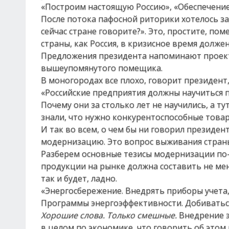
«Построим настоящую Россию», «Обеспечение
После потока пафосной риторики хотелось за
сейчас стране говорите?». Это, простите, по
страны, как Россия, в кризисное время должен
Предложения президента напоминают проекты
вышеупомянутого помещика.
В моногородах все плохо, говорит президент,
«Российские предприятия должны научиться 
Почему они за столько лет не научились, а ту
знали, что нужно конкурентоспособные това
И так во всем, о чем бы ни говорил президе
модернизацию. Это вопрос выживания страны»
Разберем основные тезисы модернизации по-
продукции на рынке должна составить не мене
так и будет, ладно.
«Энергосбережение. Внедрять приборы учета
Программы энергоэффективности. Добиваться
Хорошие слова. Только смешные.
Внедрение э
в целом по экономике, что говорить об этом