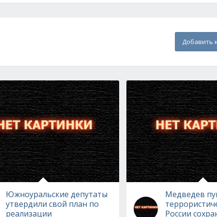
Добавить 
Южноуральские депутаты
Медведев пуг
утвердили свой план по
террористиче
реализации
России сохра