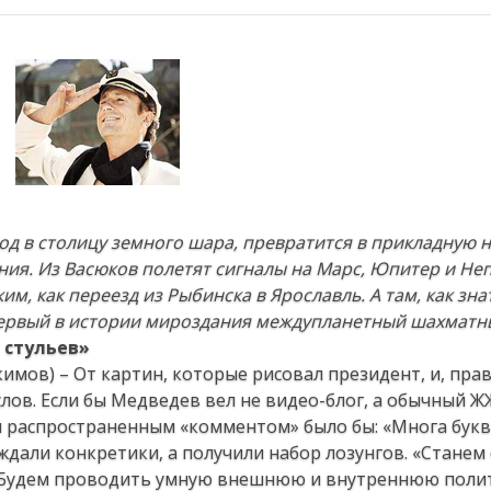
од в столицу земного шара, превратится
в прикладную н
ия. Из Васюков полетят сигналы на
Марс, Юпитер и Неп
ким, как переезд из Рыбинска в Ярославль.
А там, как зн
первый в истории мироздания междупланетный
шахматны
 стульев»
имов) – От картин, которые рисовал президент, и, прав
лов. Если бы Медведев вел не видео-блог, а обычный ЖЖ
ым распространенным «комментом» было бы: «Многа букв,
 ждали конкретики, а получили набор лозунгов. «Стане
 «Будем проводить умную внешнюю и внутреннюю полит