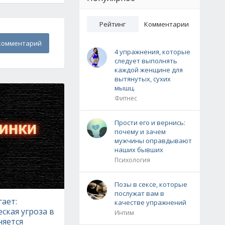
Рейтинг
Комментарии
комментарий
4 упражнения, которые
следует выполнять
каждой женщине для
вытянутых, сухих
мышц.
Фитнес
Прости его и вернись:
почему и зачем
мужчины оправдывают
наших бывших
Психология
Позы в сексе, которые
послужат вам в
ает:
качестве упражнений
ская угроза в
Интим
няется