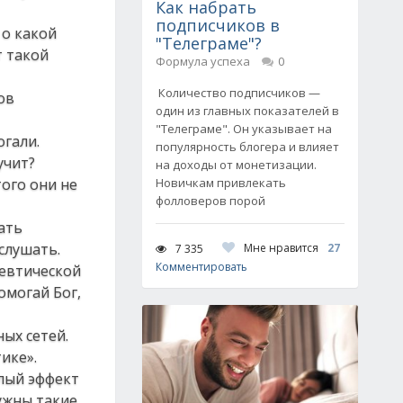
Как набрать
подписчиков в
 о какой
"Телеграме"?
т такой
Формула успеха
0
Количество подписчиков —
ов
один из главных показателей в
"Телеграме". Он указывает на
огали.
популярность блогера и влияет
учит?
на доходы от монетизации.
того они не
Новичкам привлекать
фолловеров порой
ать
слушать.
Мне нравится
27
7 335
Комментировать
цевтической
омогай Бог,
ых сетей.
ике».
лый эффект
ужны такие