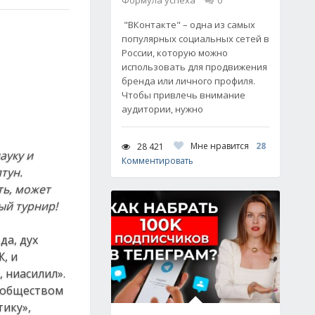
Формула успеха
0
"ВКонтакте" – одна из самых
популярных социальных сетей в
России, которую можно
использовать для продвижения
бренда или личного профиля.
Чтобы привлечь внимание
аудитории, нужно
Мне нравится
28
28 421
ауку и
Комментировать
тун.
ать, может
й турнир!
да, дух
, и
 ниасилил».
м обществом
ику»,