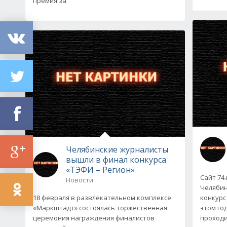
премия за
Челябинские журналисты
вышли в финал конкурса
«ТЭФИ – Регион»
Сайт 74
Новости
Челябин
18 февраля в развлекательном комплексе
конкурс
«Маркштадт» состоялась торжественная
этом го
церемония награждения финалистов
проходи