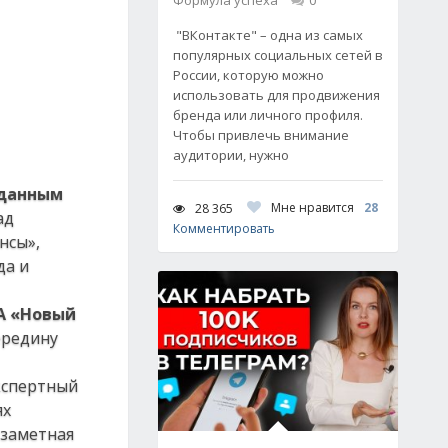
Формула успеха
0
"ВКонтакте" – одна из самых
популярных социальных сетей в
России, которую можно
использовать для продвижения
бренда или личного профиля.
Чтобы привлечь внимание
аудитории, нужно
 данным
Мне нравится
28
28 365
ад
Комментировать
нсы»,
да и
ИА «Новый
середину
кспертный
ях
 заметная