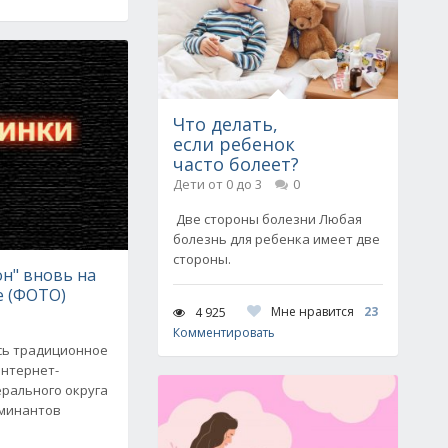
Что делать,
если ребенок
часто болеет?
Дети от 0 до 3
0
Две стороны болезни Любая
болезнь для ребенка имеет две
стороны.
н" вновь на
е (ФОТО)
Мне нравится
23
4 925
Комментировать
ось традиционное
интернет-
ерального округа
оминантов