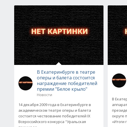
В Екатеринбурге в театре
оперы и балета состоится
награждение победителей
премии "Белое крыло"
Новости
В Екате
14 декабря 2009 года в Екатеринбурге в
аппарат
академическом театре оперы и балета
президе
состоится чествование победителей IX
округе 
Всероссийского конкурса "Уральская
«Итоги 