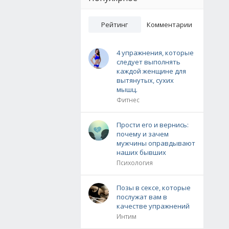
Рейтинг
Комментарии
4 упражнения, которые
следует выполнять
каждой женщине для
вытянутых, сухих
мышц.
Фитнес
Прости его и вернись:
почему и зачем
мужчины оправдывают
наших бывших
Психология
Позы в сексе, которые
послужат вам в
качестве упражнений
Интим