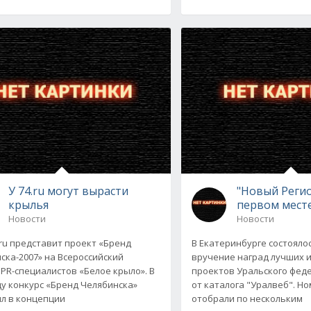
У 74.ru могут вырасти
"Новый Регио
крылья
первом мест
Новости
Новости
.ru представит проект «Бренд
В Екатеринбурге состоял
ска-2007» на Всероссийский
вручение наград лучших 
 PR-специалистов «Белое крыло». В
проектов Уральского фед
ду конкурс «Бренд Челябинска»
от каталога "Уралвеб". Н
л в концепции
отобрали по нескольким