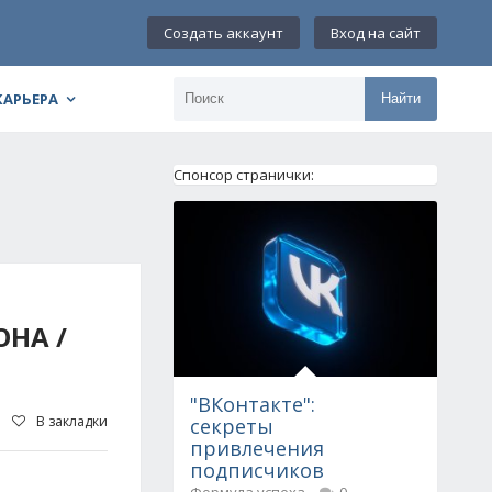
Создать аккаунт
Вход на сайт
КАРЬЕРА
Найти
Спонсор странички:
ОНА /
"ВКонтакте":
В закладки
секреты
привлечения
подписчиков