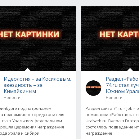
Идеология – за Косиловым,
Раздел «Рабо
звездность – за
74.ru стал л
Кимайкиным
Южном Урал
Новости
Новости
ринбурге под патронажем
Раздел сайта 74.ru – Job –
а полномочного представителя
номинации «Работа» на г
нта в Уральском федеральном
Uralweb.ru. Вчера в Екате
прошла церемония награждения
состоялось подведение ит
года Урала и Сибири
награждение