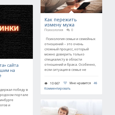
Как пережить
измену мужа
Психология
0
Психология семьи и семейных
отношений – это очень
сложный процесс, который
можно доверить только
специалисту в области
отношений и брака. Особенно,
та» сайта
если ситуация в семье не
учшим на
е
Мне нравится
46
10 667
Комментировать
 одержал победу в
ородском портале
ринбурге
огов и