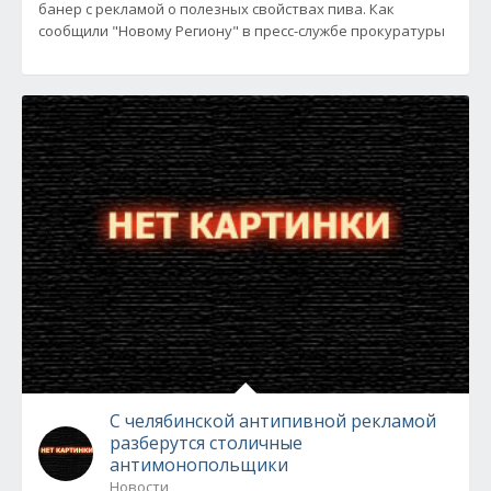
банер с рекламой о полезных свойствах пива. Как
сообщили "Новому Региону" в пресс-службе прокуратуры
С челябинской антипивной рекламой
разберутся столичные
антимонопольщики
Новости