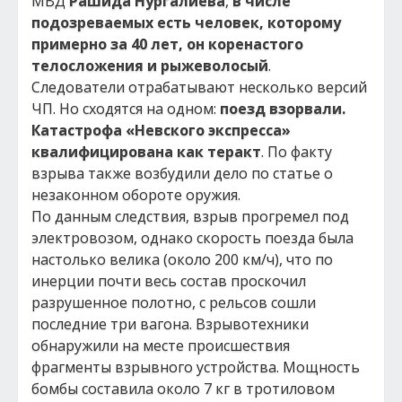
МВД
Рашида Нургалиева
,
в числе
подозреваемых есть человек, которому
примерно за 40 лет, он коренастого
телосложения и рыжеволосый
.
Следователи отрабатывают несколько версий
ЧП. Но сходятся на одном:
поезд взорвали.
Катастрофа «Невского экспресса»
квалифицирована как теракт
. По факту
взрыва также возбудили дело по статье о
незаконном обороте оружия.
По данным следствия, взрыв прогремел под
электровозом, однако скорость поезда была
настолько велика (около 200 км/ч), что по
инерции почти весь состав проскочил
разрушенное полотно, с рельсов сошли
последние три вагона. Взрывотехники
обнаружили на месте происшествия
фрагменты взрывного устройства. Мощность
бомбы составила около 7 кг в тротиловом