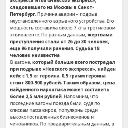
экспресса N166 «Невский экспресс»,
следовавшего из Москвы в Санкт-
Петербург
. Причина аварии – подрыв
неустановленного взрывного устройства. Его
мощность составила около 7 кг в тротиловом
эквиваленте. По разным данным,
жертвами
преступления стали от 26 до 30 человек,
еще 96 получили ранения. Судьба 18
человек неизвестна
.
В вагоне,
который больше всего пострадал
при подрыве «Невского экспресса»
,
найден
кейс с 1,5 кг героина. 0,5 грамм героина
стоит 800-900 рублей. Таким образом, цена
найденного наркотика может составить
более 2,5 млн рублей
. Напомним, что
последние вагоны поезда были, судя по
спискам пассажиров, популярны среди
высокопоставленных бизнесменов и
чиновников. По предварительным данным, в