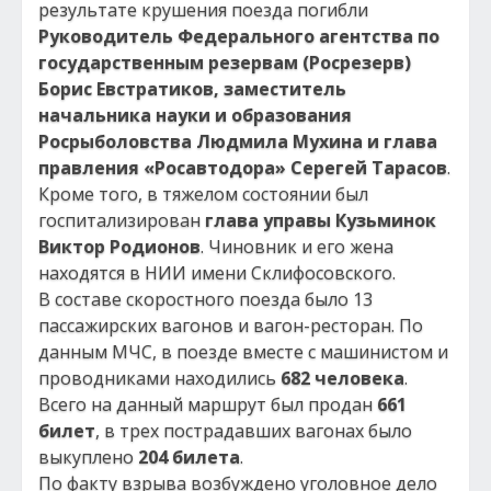
результате крушения поезда погибли
Руководитель Федерального агентства по
государственным резервам (Росрезерв)
Борис Евстратиков, заместитель
начальника науки и образования
Росрыболовства Людмила Мухина и глава
правления «Росавтодора» Серегей Тарасов
.
Кроме того, в тяжелом состоянии был
госпитализирован
глава управы Кузьминок
Виктор Родионов
. Чиновник и его жена
находятся в НИИ имени Склифосовского.
В составе скоростного поезда было 13
пассажирских вагонов и вагон-ресторан. По
данным МЧС, в поезде вместе с машинистом и
проводниками находились
682 человека
.
Всего на данный маршрут был продан
661
билет
, в трех пострадавших вагонах было
выкуплено
204 билета
.
По факту взрыва возбуждено уголовное дело