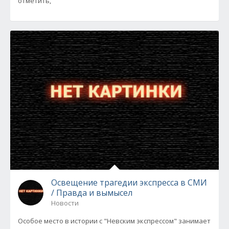
отметить,
Освещение трагедии экспресса в СМИ
/ Правда и вымысел
Новости
Особое место в истории с "Невским экспрессом" занимает