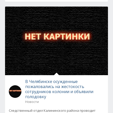
В Челябинске осужденные
пожаловались на жестокость
сотрудников колонии и объявили
голодовку
Новости
Следственный отдел Калининского района проводит