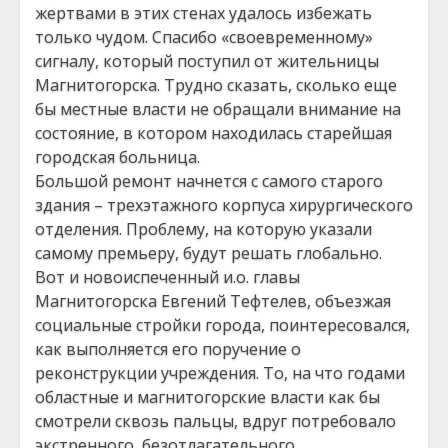
жертвами в этих стенах удалось избежать
только чудом. Спасибо «своевременному»
сигналу, который поступил от жительницы
Магнитогорска. Трудно сказать, сколько еще
бы местные власти не обращали внимание на
состояние, в котором находилась старейшая
городская больница.
Большой ремонт начнется с самого старого
здания – трехэтажного корпуса хирургического
отделения. Проблему, на которую указали
самому премьеру, будут решать глобально.
Вот и новоиспеченный и.о. главы
Магнитогорска Евгений Тефтелев, объезжая
социальные стройки города, поинтересовался,
как выполняется его поручение о
реконструкции учреждения. То, на что годами
областные и магнитогорские власти как бы
смотрели сквозь пальцы, вдруг потребовало
экстренного, безотлагательного