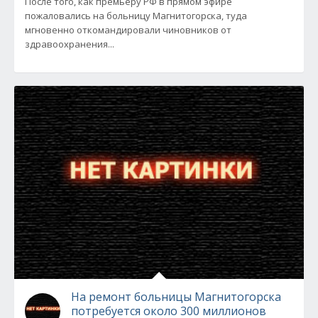
После того, как премьеру РФ в прямом эфире
пожаловались на больницу Магнитогорска, туда
мгновенно откомандировали чиновников от
здравоохранения...
На ремонт больницы Магнитогорска
потребуется около 300 миллионов