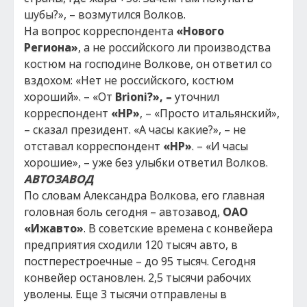
шубы?», – возмутился Волков.
На вопрос корреспондента
«Нового
Региона»
, а не российского ли производства
костюм на господине Волкове, он ответил со
вздохом: «Нет не российского, костюм
хороший». – «От
Brioni?», –
уточнил
корреспондент
«НР»
, – «Просто итальянский»,
– сказал президент. «А часы какие?», – не
отставал корреспондент
«НР»
. – «И часы
хорошие», – уже без улыбки ответил Волков.
АВТОЗАВОД
По словам Александра Волкова, его главная
головная боль сегодня – автозавод,
ОАО
«Ижавто»
. В советские времена с конвейера
предприятия сходили 120 тысяч авто, в
постперестроечные – до 95 тысяч. Сегодня
конвейер остановлен. 2,5 тысячи рабочих
уволены. Еще 3 тысячи отправлены в