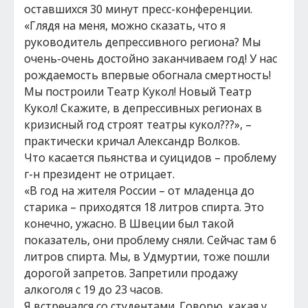
оставшихся 30 минут пресс-конференции.
«Глядя на меня, можно сказать, что я
руководитель депрессивного региона? Мы
очень-очень достойно заканчиваем год! У нас
рождаемость впервые обогнала смертность!
Мы построили Театр Кукол! Новый Театр
Кукол! Скажите, в депрессивных регионах в
кризисный год строят театры кукол???», –
практически кричал Александр Волков.
Что касается пьянства и суицидов – проблему
г-н президент не отрицает.
«В год на жителя России – от младенца до
старика – приходятся 18 литров спирта. Это
конечно, ужасно. В Швеции был такой
показатель, они проблему сняли. Сейчас там 6
литров спирта. Мы, в Удмуртии, тоже пошли
дорогой запретов. Запретили продажу
алкоголя с 19 до 23 часов.
Я встречался со студентами. Говорю, какая у