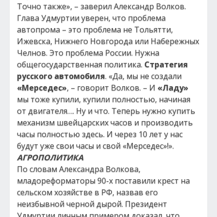
Точно также», – заверил Александр Волков.
Глава Удмуртии уверен, что проблема
автопрома – это проблема не Тольятти,
Ижевска, Нижнего Новгорода или Набережных
Челнов. Это проблема России. Нужна
общегосударственная политика.
Стратегия
русского автомобиля
. «Да, мы не создали
«Мерседес»
, – говорит Волков. – И
«Ладу»
мы тоже купили, купили полностью, начиная
от двигателя…. Ну и что. Теперь нужно купить
механизм швейцарских часов и производить
часы полностью здесь. И через 10 лет у нас
будут уже свои часы и свой «Мерседес»!».
АГРОПОЛИТИКА
По словам Александра Волкова,
младореформаторы 90-х поставили крест на
сельском хозяйстве в РФ, назвав его
неизбывной черной дырой. Президент
Удмуртии личным примером доказал, что