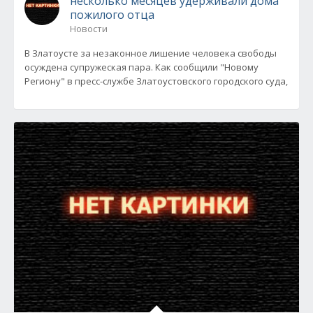
несколько месяцев удерживали дома
пожилого отца
Новости
В Златоусте за незаконное лишение человека свободы
осуждена супружеская пара. Как сообщили "Новому
Региону" в пресс-службе Златоустовского городского суда,