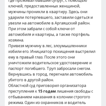
где проживал бывший супруг, с помощью
ключей, предоставленных женщиной,
мужчины проникли в квартиру. Здесь они
ударили потерпевшего, заставили одеться и
увезли на автомобиле в Аргаяшский район.
При этом забрали с собой ключи от
автомобиля и квартиры, а также портфель
хозяина.
Привезя мужчину в лес, злоумышленники
избили его. Инициатор похищения выстрелил
ему в правый глаз. После этого они
уничтожили водительское удостоверение и
паспорт погибшего. Труп забросали снегом.
Вернувшись в город, перегнали автомобиль
убитого в другой район.
Областной суд приговорил организатора
преступления к
15 годам
лишения свободы с
отбыванием наказания в колонии строгого
режима. Один из охранников и водитель