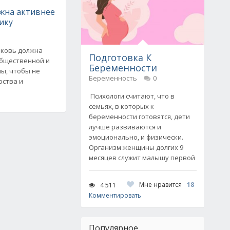
жна активнее
ику
рковь должна
Подготовка К
общественной и
Беременности
ы, чтобы не
Беременность
0
рства и
Психологи считают, что в
семьях, в которых к
беременности готовятся, дети
лучше развиваются и
эмоционально, и физически.
Организм женщины долгих 9
месяцев служит малышу первой
Мне нравится
18
4 511
Комментировать
Популярное