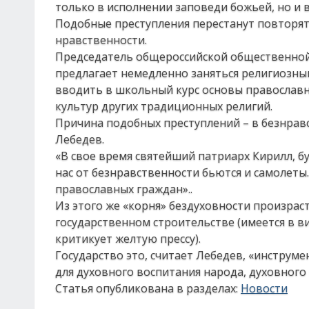
только в исполнении заповеди божьей, но и в
Подобные преступления перестанут повторять
нравственности.
Председатель общероссийской общественной
предлагает немедленно заняться религиозны
вводить в школьный курс основы православн
культур других традиционных религий.
Причина подобных преступлений – в безнрав
Лебедев.
«В свое время святейший патриарх Кирилл, б
нас от безнравственности бьются и самолеты.
православных граждан»..
Из этого же «корня» бездуховности произраст
государственном строительстве (имеется в в
критикует желтую прессу).
Государство это, считает Лебедев, «инструм
для духовного воспитания народа, духовного 
Статья опубликована в разделах:
Новости