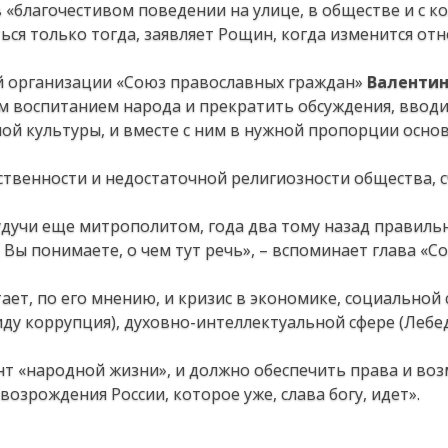
 «благочестивом поведении на улице, в обществе и с ко
ся только тогда, заявляет Рощин, когда изменится от
 организации «Союз православных граждан»
Валентин
м воспитанием народа и прекратить обсуждения, вводи
ой культуры, и вместе с ним в нужной пропорции осно
ственности и недостаточной религиозности общества, 
удучи еще митрополитом, года два тому назад правильно
 Вы понимаете, о чем тут речь», – вспоминает глава «С
ает, по его мнению, и кризис в экономике, социальной 
иду коррупция), духовно-интеллектуальной сфере (Лебе
ент «народной жизни», и должно обеспечить права и во
возрождения России, которое уже, слава богу, идет».