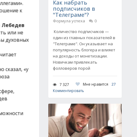
Как набрать
ллегами».
подписчиков в
ношение к
"Телеграме"?
Формула успеха
0
 Лебедев
Количество подписчиков —
ть или не
один из главных показателей в
вы духовных
"Телеграме". Он указывает на
популярность блогера и влияет
считает
на доходы от монетизации.
Новичкам привлекать
фолловеров порой
 сказал, «у
оюза
Мне нравится
27
7 327
сфере,
Комментировать
дев
зможности