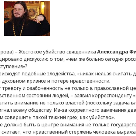
трова) – Жестокое убийство священника
Александра
Фи
цировало дискуссию о том, «чем же больно сегодня рос
ступления»?
роисходят подобные злодейства, «никак нельзя считать 
 духовном кризисе и потере нравственности.
тревогу и озабоченность не только в православной це
вственном состоянии людей, – заявил корреспонденту 
ратить внимание не только властей (поскольку задача в
игнал всему обществу. Из-за корректного замечания дв
совершить такой тяжкий грех, как убийство».
 должно быть в центре внимания не только государств
й считает, что нравственный стержень человека выража