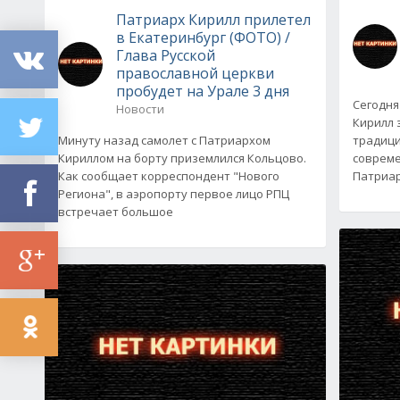
Патриарх Кирилл прилетел
в Екатеринбург (ФОТО) /
Глава Русской
православной церкви
пробудет на Урале 3 дня
Сегодня
Новости
Кирилл 
Минуту назад самолет с Патриархом
традици
Кириллом на борту приземлился Кольцово.
совреме
Как сообщает корреспондент "Нового
Патриар
Региона", в аэропорту первое лицо РПЦ
встречает большое