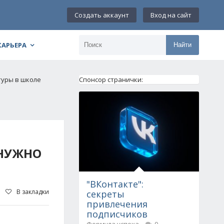
Создать аккаунт
Вход на сайт
КАРЬЕРА
Найти
туры в школе
Спонсор странички:
 НУЖНО
"ВКонтакте":
В закладки
секреты
привлечения
подписчиков