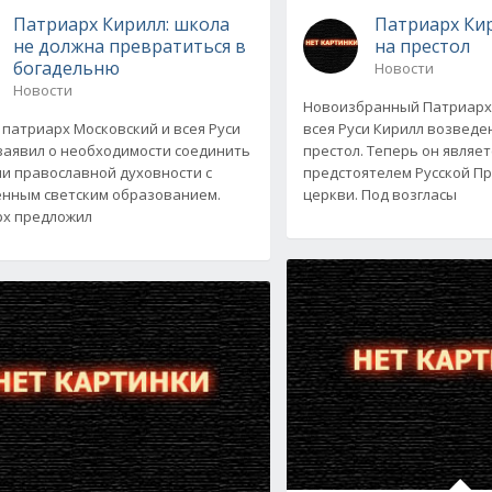
Патриарх Кирилл: школа
Патриарх Ки
не должна превратиться в
на престол
богадельню
Новости
Новости
Новоизбранный Патриарх
 патриарх Московский и всея Руси
всея Руси Кирилл возвед
заявил о необходимости соединить
престол. Теперь он являет
и православной духовности с
предстоятелем Русской П
нным светским образованием.
церкви. Под возгласы
х предложил