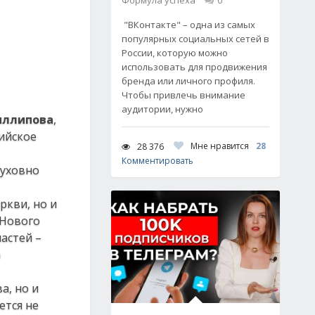
Формула успеха
0
"ВКонтакте" – одна из самых
популярных социальных сетей в
России, которую можно
использовать для продвижения
бренда или личного профиля.
Чтобы привлечь внимание
аудитории, нужно
ллипова
,
сийское
Мне нравится
28
28 376
Комментировать
духовно
ркви, но и
«Нового
ластей –
а
а, но и
ется не