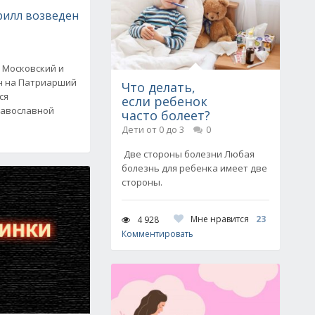
рилл возведен
 Московский и
ен на Патриарший
Что делать,
ся
если ребенок
равославной
часто болеет?
Дети от 0 до 3
0
Две стороны болезни Любая
болезнь для ребенка имеет две
стороны.
Мне нравится
23
4 928
Комментировать