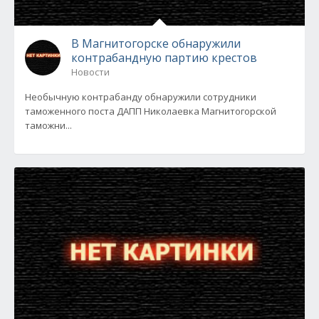
В Магнитогорске обнаружили
контрабандную партию крестов
Новости
Необычную контрабанду обнаружили сотрудники
таможенного поста ДАПП Николаевка Магнитогорской
таможни...