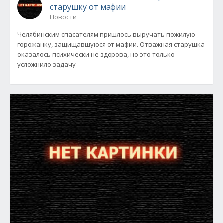
старушку от мафии
Новости
Челябинским спасателям пришлось выручать пожилую
горожанку, защищавшуюся от мафии. Отважная старушка
оказалось психически не здорова, но это только
усложнило задачу