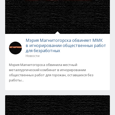
Мэрия Магнитогорска обвиняет ММК
в игнорировании общественных работ
для безработных
Новости
Мэрия Магнитогорска обвинила местный
металлургический комбинат в игнорировании
общественных работ для горожан, оставшихся без
работы...