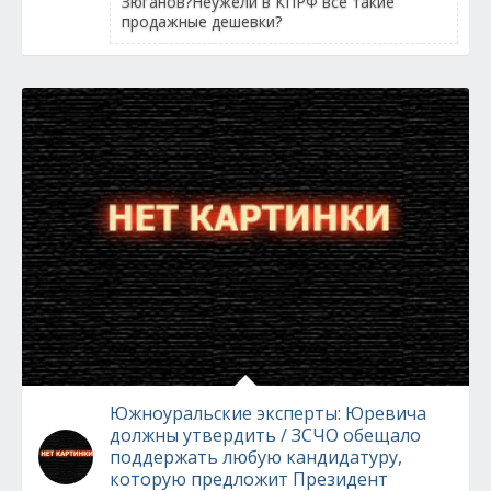
Зюганов?Неужели в КПРФ все такие
продажные дешевки?
Южноуральские эксперты: Юревича
должны утвердить / ЗСЧО обещало
поддержать любую кандидатуру,
которую предложит Президент