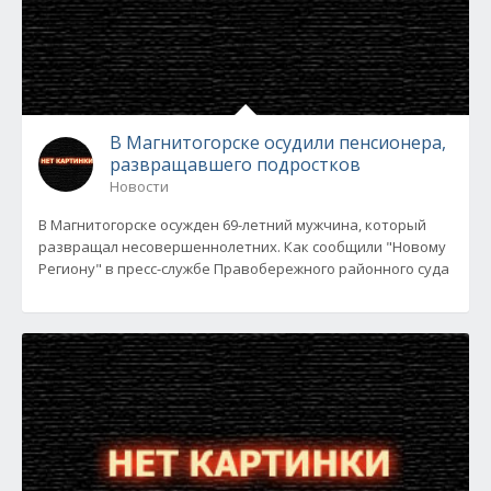
В Магнитогорске осудили пенсионера,
развращавшего подростков
Новости
В Магнитогорске осужден 69-летний мужчина, который
развращал несовершеннолетних. Как сообщили "Новому
Региону" в пресс-службе Правобережного районного суда