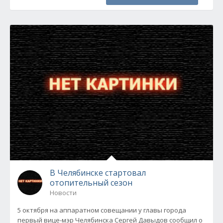
В Челябинске стартовал
отопительный сезон
Новости
5 октября на аппаратном совещании у главы города
первый вице-мэр Челябинска Сергей Давыдов сообщил о