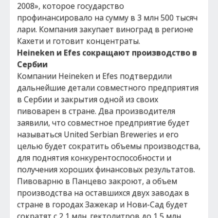
2008», которое государство
профинансировало на сумму в 3 млн 500 тысяч
лари. Компания закупает виноград в регионе
Кахети и готовит концентраты.
Heineken и Efes сокращают производство в
Сербии
Компании Heineken и Efes подтвердили
дальнейшие детали совместного предприятия
в Сербии и закрытия одной из своих
пивоварен в стране. Два производителя
заявили, что совместное предприятие будет
называться United Serbian Breweries и его
целью будет сократить объемы производства,
для поднятия конкурентоспособности и
получения хороших финансовых результатов.
Пивоварню в Панцево закроют, а объем
производства на оставшихся двух заводах в
стране в городах Зажекар и Нови-Сад будет
сократят с 2,1 млн. гектолитров до 1,5 млн.