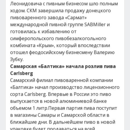
Леонидовича с пивным бизнесом шло полным
ходом. СКМ завершила продажу донецкого
пивоваренного завода «Сармат»
международной пивной группе SABMiller и
готовилась к избавлению от
симферопольского пивобезалкогольного
комбината «Крым», который впоследствии
отошел феодосийскому бизнесмену Валерию
Зубку.
Самарская «Балтика» начала розлив пива
Carlsberg
Самарский филиал пивоваренной компании
«Балтика» начал производство лицензионного
сорта Carlsberg. Впервые в России это пиво
выпускается в новой алюминиевой банке
объемом 1 литр.Первая партия пива поступит
в магазины Самары и Самарской области в
ближайшие дни. В дальнейшем пиво в новой
упаковке будет продаваться на всей