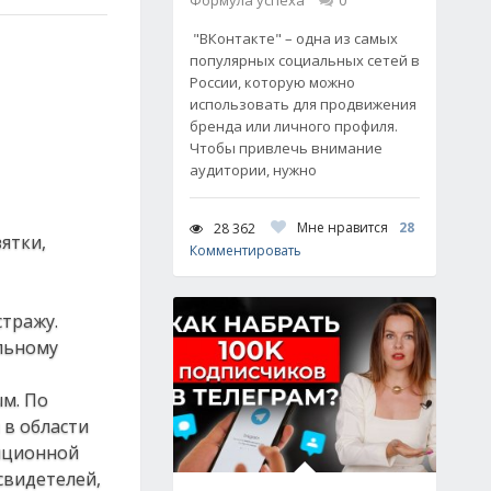
Формула успеха
0
"ВКонтакте" – одна из самых
популярных социальных сетей в
России, которую можно
использовать для продвижения
бренда или личного профиля.
Чтобы привлечь внимание
аудитории, нужно
Мне нравится
28
28 362
ятки,
Комментировать
стражу.
льному
ым. По
 в области
упционной
свидетелей,