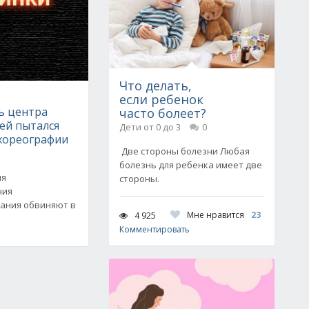
Что делать,
е
если ребенок
ь центра
часто болеет?
ей пытался
Дети от 0 до 3
0
 хореографии
Две стороны болезни Любая
болезнь для ребенка имеет две
ля
стороны.
ния
ания обвиняют в
Мне нравится
23
4 925
Комментировать