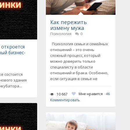
Как пережить
измену мужа
Психология
0
Психология семьи и семейных
 откроется
отношений – это очень
ый бизнес-
сложный процесс, который
можно доверить только
специалисту в области
отношений и брака. Особенно,
ке состоится
если ситуация в семье не
нового здания
кубатора...
Мне нравится
46
10 667
Комментировать