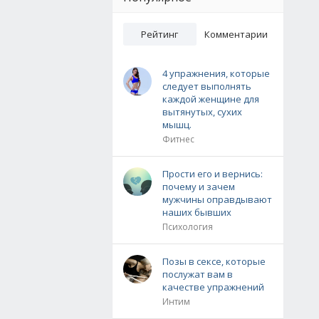
Рейтинг
Комментарии
4 упражнения, которые
следует выполнять
каждой женщине для
вытянутых, сухих
мышц.
Фитнес
Прости его и вернись:
почему и зачем
мужчины оправдывают
наших бывших
Психология
Позы в сексе, которые
послужат вам в
качестве упражнений
Интим