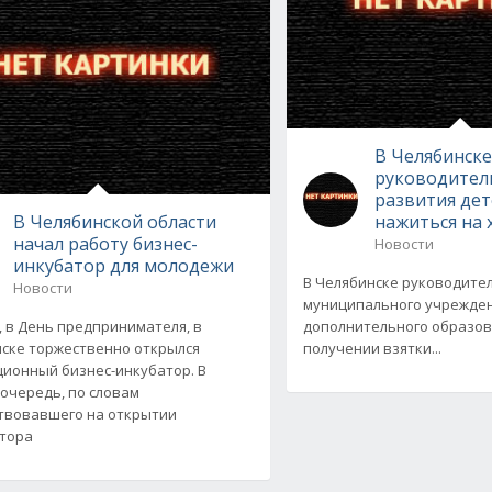
В Челябинск
руководител
развития дет
В Челябинской области
нажиться на
начал работу бизнес-
Новости
инкубатор для молодежи
В Челябинске руководите
Новости
муниципального учрежде
, в День предпринимателя, в
дополнительного образов
ске торжественно открылся
получении взятки...
ионный бизнес-инкубатор. В
очередь, по словам
твовавшего на открытии
тора