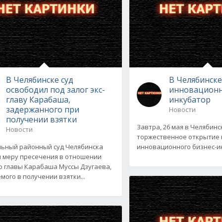
В Челябинске суд
В Челябинске
освободил под залог экс-
инновационн
главу Карабаша,
инкубатор
задержанного при
Новости
получении взятки
Завтра, 26 мая в Челябинс
Новости
торжественное открытие 
ьный районный суд Челябинска
инновационного бизнес-ин
 меру пресечения в отношении
 главы Карабаша Муссы Дзугаева,
мого в получении взятки...