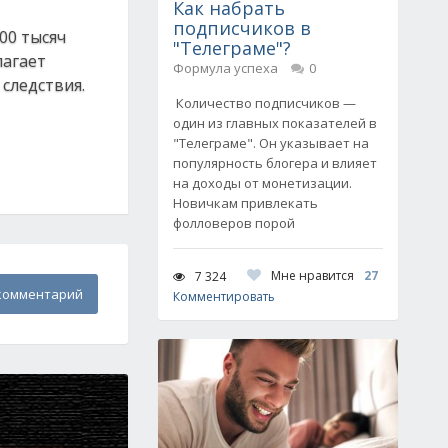
Как набрать
подписчиков в
00 тысяч
"Телеграме"?
лагает
Формула успеха
0
следствия.
Количество подписчиков —
один из главных показателей в
"Телеграме". Он указывает на
популярность блогера и влияет
на доходы от монетизации.
Новичкам привлекать
фолловеров порой
Мне нравится
27
7 324
комментарий
Комментировать