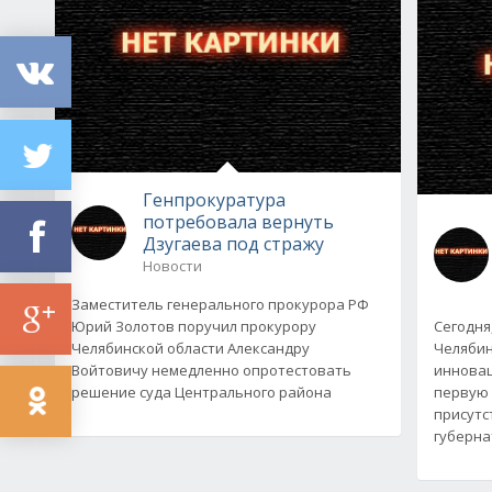
Генпрокуратура
потребовала вернуть
Дзугаева под стражу
Новости
Заместитель генерального прокурора РФ
Юрий Золотов поручил прокурору
Сегодня
Челябинской области Александру
Челябин
Войтовичу немедленно опротестовать
инновац
решение суда Центрального района
первую 
присутс
губерна