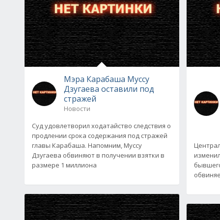
Мэра Карабаша Муссу
Дзугаева оставили под
стражей
Новости
Суд удовлетворил ходатайство следствия о
продлении срока содержания под стражей
главы Карабаша. Напомним, Муссу
Централ
Дзугаева обвиняют в получении взятки в
изменил
размере 1 миллиона
бывшего
обвиняе