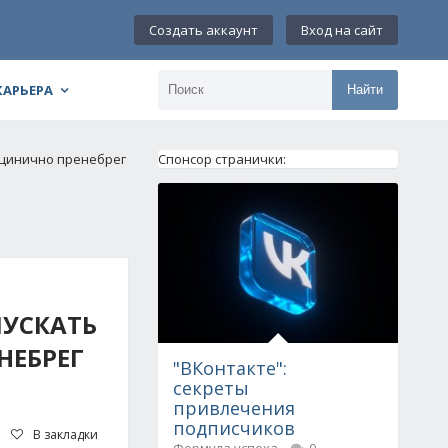
Создать аккаунт
Вход на сайт
КАРЬЕРА
Найти
н цинично пренебрег
Спонсор странички:
ПУСКАТЬ
НЕБРЕГ
"ВКонтакте":
секреты
привлечения
подписчиков
В закладки