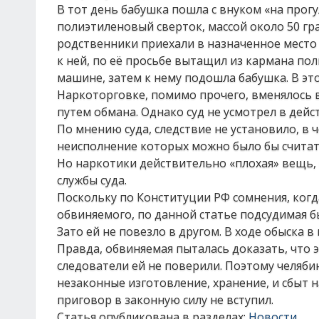
В тот день бабушка пошла с внуком «на прог
полиэтиленовый сверток, массой около 50 грам
родственники приехали в назначенное место 
к ней, по её просьбе вытащил из кармана пол
машине, затем к нему подошла бабушка. В эт
Наркоторговке, помимо прочего, вменялось
путем обмана. Однако суд не усмотрел в дей
По мнению суда, следствие не установило, в 
неисполнение которых можно было бы считать
Но наркотики действительно «плохая» вещь, в
службы суда.
Поскольку по Конституции РФ сомнения, когд
обвиняемого, по данной статье подсудимая б
Зато ей не повезло в другом. В ходе обыска 
Правда, обвиняемая пыталась доказать, что э
следователи ей не поверили. Поэтому челяби
незаконные изготовление, хранение, и сбыт н
приговор в законную силу не вступил.
Статья опубликована в разделах:
Новости