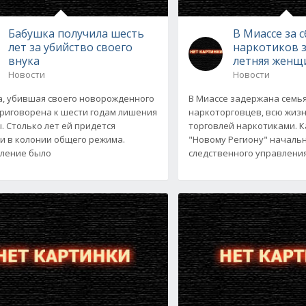
Бабушка получила шесть
В Миассе за 
лет за убийство своего
наркотиков 
внука
летняя женщ
Новости
Новости
, убившая своего новорожденного
В Миассе задержана семь
приговорена к шести годам лишения
наркоторговцев, всю жиз
. Столько лет ей придется
торговлей наркотиками. 
и в колонии общего режима.
"Новому Региону" началь
ление было
следственного управлени