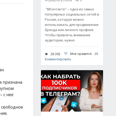
Формула успеха
0
"ВКонтакте" – одна из самых
популярных социальных сетей в
России, которую можно
использовать для продвижения
бренда или личного профиля.
Чтобы привлечь внимание
аудитории, нужно
Мне нравится
28
28 392
Комментировать
ан
а признана
крупном
 с нее
, свободное
ние.