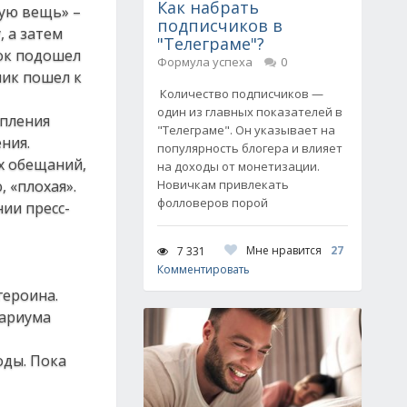
Как набрать
хую вещь» –
подписчиков в
, а затем
"Телеграме"?
нок подошел
Формула успеха
0
чик пошел к
Количество подписчиков —
один из главных показателей в
упления
"Телеграме". Он указывает на
ния.
популярность блогера и влияет
их обещаний,
на доходы от монетизации.
 «плохая».
Новичкам привлекать
фолловеров порой
нии пресс-
Мне нравится
27
7 331
Комментировать
героина.
вариума
оды. Пока