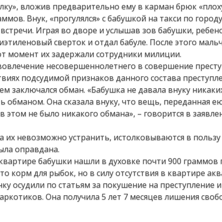
улку», вложив предварительно ему в карман брюк «пло
мов. Внук, «прогулялся» с бабушкой на такси по городу
встречи. Играя во дворе и услышав зов бабушки, ребе
иэтиленовый сверток и отдал бабуле. После этого маль
от момент их задержали сотрудники милиции.
 вовлечение несовершеннолетнего в совершение прест
ствиях подсудимой признаков данного состава преступле
чем заключался обман. «Бабушка не давала внуку никак
 обманом. Она сказала внуку, что вещь, переданная ею,
 этом не было никакого обмана», – говорится в заявле
а их невозможно устранить, истолковываются в пользу
ыла оправдана.
в квартире бабушки нашли в духовке почти 900 граммов 
то корм для рыбок, но в силу отсутствия в квартире ак
нку осудили по статьям за покушение на преступление и
аркотиков. Она получила 5 лет 7 месяцев лишения своб