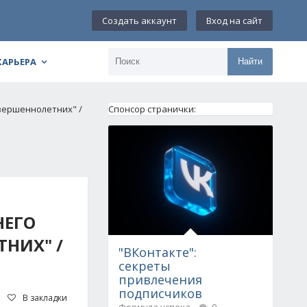
Создать аккаунт
Вход на сайт
КАРЬЕРА
Найти
вершеннолетних" /
Спонсор странички:
НЕГО
ТНИХ" /
"ВКонтакте":
секреты
привлечения
подписчиков
В закладки