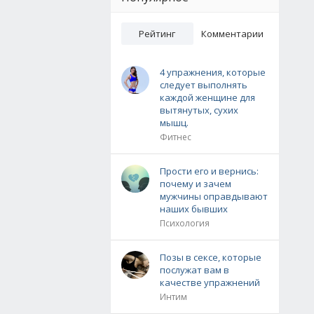
Рейтинг
Комментарии
4 упражнения, которые
следует выполнять
каждой женщине для
вытянутых, сухих
мышц.
Фитнес
Прости его и вернись:
почему и зачем
мужчины оправдывают
наших бывших
Психология
Позы в сексе, которые
послужат вам в
качестве упражнений
Интим