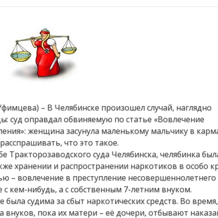
Уфимцева) – В Челябинске произошел случай, наглядно
: суд оправдал обвиняемую по статье «Вовлечение
ения»: женщина засунула маленькому мальчику в карм
 расспрашивать, что это такое.
бе Тракторозаводского суда Челябинска, челябинка был
акже хранении и распространении наркотиков в особо 
ью – вовлечение в преступление несовершеннолетнего –
е с кем-нибудь, а с собственным 7-летним внуком.
же была судима за сбыт наркотических средств. Во время
 внуков, пока их матери – её дочери, отбывают наказа