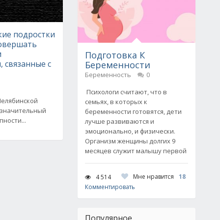
ие подростки
совершать
и
Подготовка К
, связанные с
Беременности
и
Беременность
0
Психологи считают, что в
Челябинской
семьях, в которых к
 значительный
беременности готовятся, дети
ности...
лучше развиваются и
эмоционально, и физически.
Организм женщины долгих 9
месяцев служит малышу первой
Мне нравится
18
4 514
Комментировать
Популярное