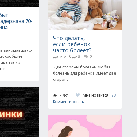
сбыт
задержана 70-
ина
Что делать,
если ребенок
я
часто болеет?
нь занимавшаяся
Как сообщил
Дети от 0 до 3
0
ник отдела
Две стороны болезни Любая
я по
болезнь для ребенка имеет две
стороны.
Мне нравится
23
4 931
Комментировать