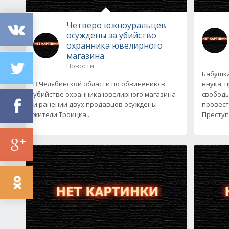
Четверо южноуральцев
осуждены за убийство
охранника ювелирного
магазина
Новости
Бабушка
В Челябинской области по обвинению в
внука, 
убийстве охранника ювелирного магазина
свободы
и ранении двух продавцов осуждены
провест
жители Троицка...
Преступ