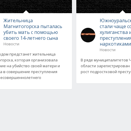
Жительница
Южноуральск
Магнитогорска пыталась
стали чаще 
убить мать с помощью
хулиганства 
своего 14-летнего сына
преступления
наркотикам
Новости
Новости
удом предстанет жительница
горска, которая организовала
В ряде муниципалитетов 
ие на убийство своей матери и
области зарегистрирован
а в совершение преступления
рост подростковой преступ
несовершеннолетнего