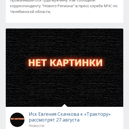
провалившегося туда мужчину. Как сообщили
корреспонденту "Нового Региона" в пресс-службе МЧС по
Челябинской области,
Иск Евгения Скачкова к «Трактору»
рассмотрят 27 августа
Новости