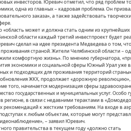
новых инвесторов. Юревич отметил, что ряд проблем т
ики, одна из главных – кадровая проблема. Он призва
овательного заказа», а также задействовать творческ
фере.
то «область может и должна стать одним из крупнейших
бинской области каждый третий инвестпроект будет ре
ревич сделал на идее президента Медведева о том, что
проживания страной. Жители Челябинской области – од
ужили комфортную жизнь». По мнению губернатора, «пр
звития экономики и социальной сферы Южный Урал уже 
ных и подходящих для проживания территорий страны».
и обновления ЖКХ, продолжает «дорожную революцию»,
оме того, начинается модернизация сферы здравоохран
чество государственных и муниципальных услуг. Особо 
в регионе, в связи с недавними терактами в «Домодедо
их рекомендаций к жестким требованиям. На входе в аэ
подступах к любым объектам, которые могут представл
видеонаблюдение», – заявил Юревич.
тного правительства в текущем году «должно стать