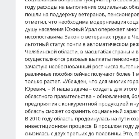
году расходы на выполнение социальных обя
пошли на поддержку ветеранов, пенсионеров,
отметил, что необходима модернизация соцз
душу населения Южный Урал опережает многи
несопоставима. Закон о ветеранах труда в Ч
льготный статус почти в автоматическом ре
Челябинской области, в масштабах страны и 
осуществляются разовые выплаты пенсионера
зачастую необоснованный рост числа льготни
различные пособия сейчас получают более 1 
только растет. «Убежден, что для многих го
Юревич, – И наша задача – создать для этого 
областного правительства – обновленная, б
предприятия с конкурентной продукцией и «
область сможет сохранить социальный характ
В 2010 году область продвинулась на пути с
инвестиционном процессе. В прошлом году д
снизилась с двух третьих до половины. Это, 