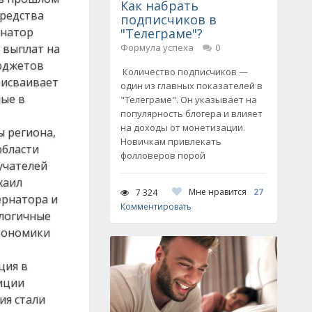
Как набрать
средства
подписчиков в
рнатор
"Телеграме"?
 выплат на
Формула успеха
0
бюджетов
Количество подписчиков —
рисваивает
один из главных показателей в
мые в
"Телеграме". Он указывает на
популярность блогера и влияет
на доходы от монетизации.
ы региона,
Новичкам привлекать
области
фолловеров порой
учателей
хаил
Мне нравится
27
7 324
ернатора и
Комментировать
ологичные
экономики
ция в
иции
ия стали