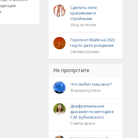
нденция
Сделать ноги
к
красивыми и
стройными
Уход за телом
Гороскоп Майя на 2022
год по дате рождения
Своими руками
Не пропустите
Что любит наш мозг?
Формула успеха
Диафрагмальное
дыхание по методике
С.М. Бубновского
Советы врача