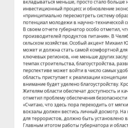
вкладываться меньше, просто стало больше 
инвестиционный процесс и обновление эконом
«принципиально пересмотреть систему образ
потенциал молодежи в научно-технической с
В своем отчете губернатор особо отметил, ч
производителей продуктов питания». В Челя
сельском хозяйстве. Особый акцент Михаил Ю
может и должна стать самой комфортной для 
ключевых регионов, «не меньше других засл
темпах строительства, благоустройства, ра
перспективе может войти в число самых удоб
область приступает к реализации концепци
внимание будет уделено благоустройству. Кр
Жителям области обеспечат доступность и ка
отметил проблему обеспечения безопасности 
«Считаю, что здесь пора переходить от мягк
вокзалы должен вестись личный досмотр. На 
для террористов, должно быть установлено 
Главным итогом работы губернатора и облас