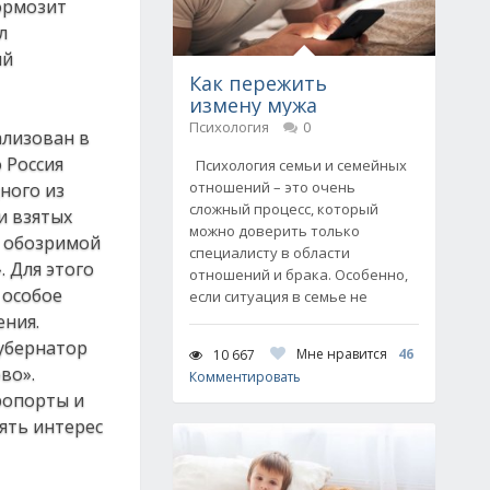
ормозит
л
ий
Как пережить
измену мужа
Психология
0
ализован в
 Россия
Психология семьи и семейных
отношений – это очень
ного из
сложный процесс, который
и взятых
можно доверить только
в обозримой
специалисту в области
 Для этого
отношений и брака. Особенно,
 особое
если ситуация в семье не
ения.
губернатор
Мне нравится
46
10 667
во».
Комментировать
ропорты и
ять интерес