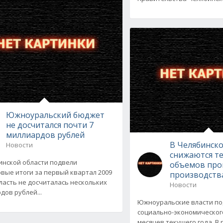
Южноуральский бюджет
не досчитался почти 7
миллиардов рублей
В Челябинско
Новости
снижаются т
инской области подвели
объемов пр
вые итоги за первый квартал 2009
производств
бласть не досчиталась нескольких
Новости
дов рублей...
Южноуральские власти по
социально-экономического
месяцев текущего года. В