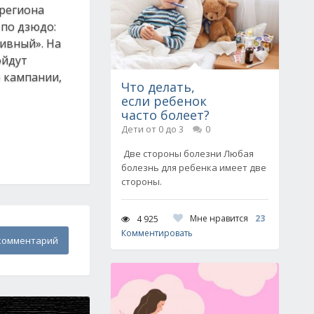
 региона
 по дзюдо:
тивный». На
ойдут
 кампании,
Что делать,
если ребенок
часто болеет?
Дети от 0 до 3
0
Две стороны болезни Любая
болезнь для ребенка имеет две
стороны.
Мне нравится
23
4 925
Комментировать
комментарий