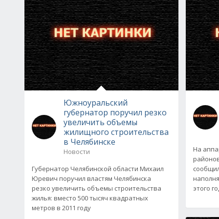
Южноуральский
губернатор поручил резко
увеличить объемы
жилищного строительства
в Челябинске
На аппа
Новости
районов
Губернатор Челябинской области Михаил
сообщи
Юревич поручил властям Челябинска
наполня
резко увеличить объемы строительства
этого г
жилья: вместо 500 тысяч квадратных
метров в 2011 году