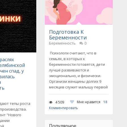
Подготовка К
Беременности
Беременность
0
Психологи считают, что в
семьях, в которых к
раслях
беременности готовятся, дети
елябинской
лучше развиваются и
чен спад, у
эмоционально, и физически.
вилась
Организм женщины долгих 9
я
месяцев служит малышу первой
ть
Мне нравится
18
4 509
адают тепы роста
Комментировать
производства.
ент "Нового
дании
Популярное
ой