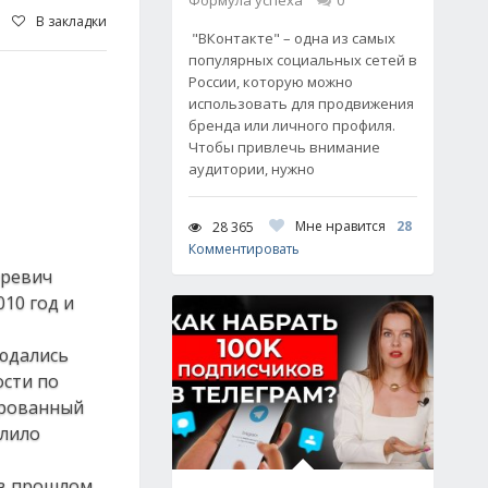
Формула успеха
0
В закладки
"ВКонтакте" – одна из самых
популярных социальных сетей в
России, которую можно
использовать для продвижения
бренда или личного профиля.
Чтобы привлечь внимание
аудитории, нужно
Мне нравится
28
28 365
Комментировать
Юревич
10 год и
людались
ости по
ированный
олило
 в прошлом