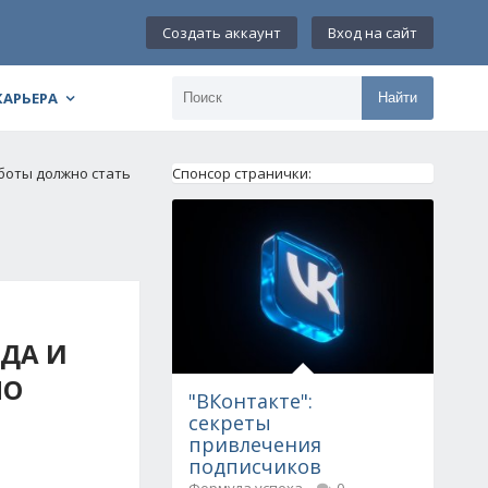
Создать аккаунт
Вход на сайт
КАРЬЕРА
Найти
аботы должно стать
Спонсор странички:
ОДА И
НО
"ВКонтакте":
секреты
привлечения
подписчиков