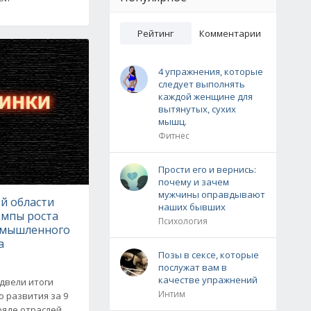
Рейтинг
Комментарии
4 упражнения, которые
следует выполнять
каждой женщине для
вытянутых, сухих
мышц.
Фитнес
Прости его и вернись:
почему и зачем
мужчины оправдывают
й области
наших бывших
емпы роста
Психология
омышленного
а
Позы в сексе, которые
послужат вам в
качестве упражнений
двели итоги
Интим
 развития за 9
 ряде отраслей