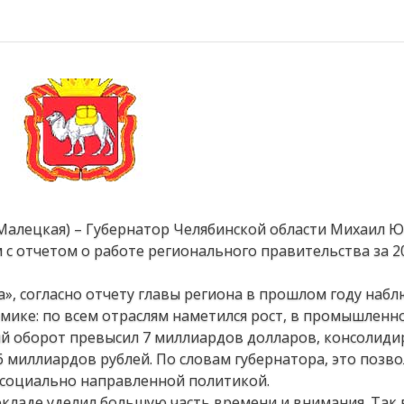
 Малецкая) – Губернатор Челябинской области Михаил 
 отчетом о работе регионального правительства за 20
», согласно отчету главы региона в прошлом году наб
мике: по всем отраслям наметился рост, в промышленн
ый оборот превысил 7 миллиардов долларов, консолид
6 миллиардов рублей. По словам губернатора, это позв
й социально направленной политикой.
кладе уделил большую часть времени и внимания. Так