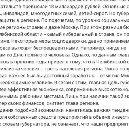
зательств превысили 18 миллиардов рублей. Основные 
 инвалидов, многодетных семей, детей-сирот. Но губе
ащиты в регионе. По подсчетам, по уровню социальных
е регионы страны и даже Москву. При этом разница 
елябинской области – самый либеральный в стране, он п
жиме. Некоторые меры соцподдержки, давно применяе
вовсе выглядят беспрецедентными. Например, нигде не
м ко Дню пожилого человека. Однако, по данным глав
ков в прежние годы привел к тому, что в Челябинской 
миллиона человек – треть населения региона. Число пол
раздо важнее был бы достойный заработок. – отметил Ми
необходимые условия». В связи с этим, главная цель губ
олее эффективная экономика, современные высокотехн
умными» рабочими местами. Лишь при наличии такой 
ер своих финансов, считает глава региона.
оздания подобной экономики: наметилась важная тенден
оля собственных средств предприятий в объеме инвест
по словам губернатора, не означает, что наши предприят