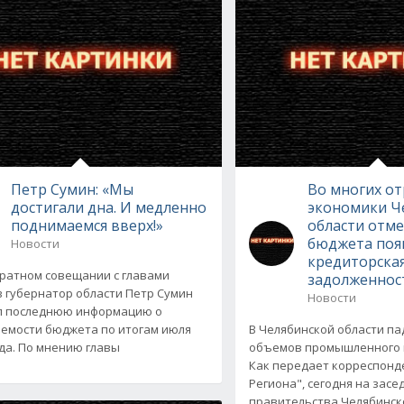
Петр Сумин: «Мы
Во многих от
достигали дна. И медленно
экономики Ч
поднимаемся вверх!»
области отме
бюджета поя
Новости
кредиторска
ратном совещании с главами
задолженнос
 губернатор области Петр Сумин
Новости
л последнюю информацию о
емости бюджета по итогам июля
В Челябинской области п
ода. По мнению главы
объемов промышленного 
Как передает корреспонд
Региона", сегодня на засе
правительства Челябинск