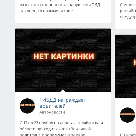
их к ответственности за нарушения ПДД
Самое о
наконец-то возымели свое
российс
предуп
ГИБДД награждает
водителей
Автоновости
С 17 по 23 ноября на дорогах Челябинска и
области проходит акция «Вежливый
водитель», проводимая в рамках
С 1 июл