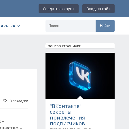
Создать аккаунт
Вход на сайт
КАРЬЕРА
Найти
Спонсор странички:
В закладки
"ВКонтакте":
секреты
привлечения
 –
подписчиков
вшество –