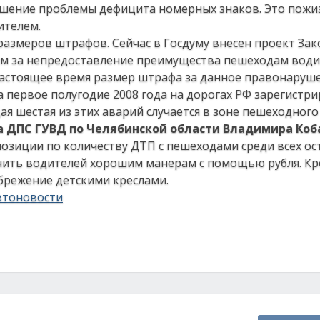
ешение проблемы дефицита номерных знаков. Это пож
ителем.
размеров штрафов. Сейчас в Госдуму внесен проект Зак
рым за непредоставление преимущества пешеходам вод
 настоящее время размер штрафа за данное правонаруш
за первое полугодие 2008 года на дорогах РФ зарегистр
ая шестая из этих аварий случается в зоне пешеходного
 ДПС ГУВД по Челябинской области Владимира Коб
озиции по количеству ДТП с пешеходами среди всех ос
чить водителей хорошим манерам с помощью рубля. Кро
ебрежение детскими креслами.
втоновости