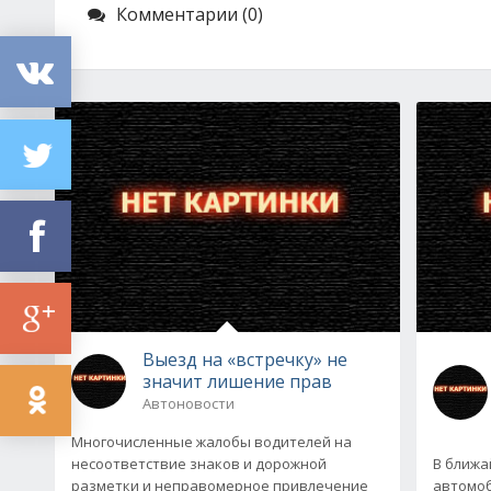
Комментарии (0)
Выезд на «встречку» не
значит лишение прав
Автоновости
Многочисленные жалобы водителей на
несоответствие знаков и дорожной
В ближа
разметки и неправомерное привлечение
автомоб