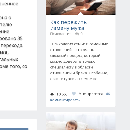
изненное
она о
Как пережить
ителю
измену мужа
ение
Психология
0
ировано 35
Психология семьи и семейных
 перехода.
отношений – это очень
ака
,
сложный процесс, который
тальных
можно доверить только
ме того, со
специалисту в области
отношений и брака. Особенно,
если ситуация в семье не
Мне нравится
46
10 665
Комментировать