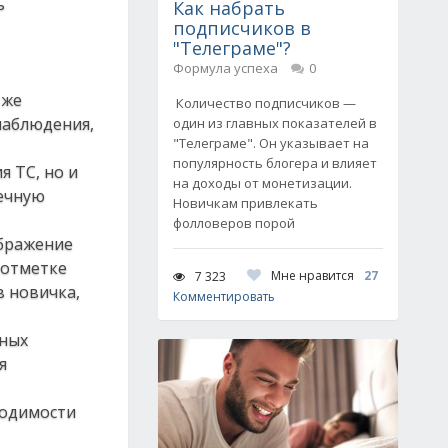
ь
Как набрать
подписчиков в
"Телеграме"?
Формула успеха
0
 же
Количество подписчиков —
наблюдения,
один из главных показателей в
"Телеграме". Он указывает на
популярность блогера и влияет
 ТС, но и
на доходы от монетизации.
речную
Новичкам привлекать
фолловеров порой
ображение
 отметке
Мне нравится
27
7 323
в новичка,
Комментировать
жных
я
ходимости