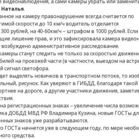
 видеонаблюдения, а сами камеры убрать или заменит
Наталья
.
нное на камеру правонарушение всегда считается по
имой скорости до 10 км/ч водитель отделается
300 рублей, на 40-60км/ч – штрафом в 1000 рублей. Если
щие лишение прав, и это зафиксировала камера видео
 возбуждено административное расследование.
амеры станут следить не только за скоростью движения
илей на проезжей части (в частности, выездом на вст
й сигнал светофора.
удет выделять новичков в транспортном потоке, то из
ьный, рисунок. Как уверяют в ГИБДД, благодаря такой
тнее на дороге, а другие участники движения, замети
твия.
на регистрационных знаках – увеличение числа возмо
ника ДОБДД МВД РФ Владимира Кузина, новые ГОСТы дл
нных знаков уже разрабатываются.
о ГОСТа начнется уже в следующем году, по мере необ
ого средства.