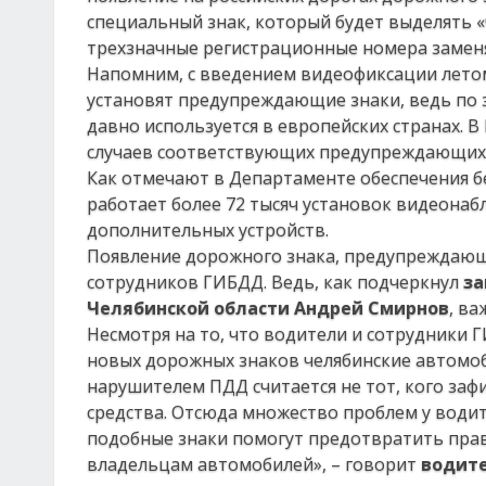
специальный знак, который будет выделять «
трехзначные регистрационные номера заменя
Напомним, с введением видеофиксации летом 
установят предупреждающие знаки, ведь по 
давно используется в европейских странах. 
случаев соответствующих предупреждающих 
Как отмечают в Департаменте обеспечения бе
работает более 72 тысяч установок видеонабл
дополнительных устройств.
Появление дорожного знака, предупреждающе
сотрудников ГИБДД. Ведь, как подчеркнул
за
Челябинской области Андрей Смирнов
, в
Несмотря на то, что водители и сотрудники
новых дорожных знаков челябинские автомоб
нарушителем ПДД считается не тот, кого за
средства. Отсюда множество проблем у води
подобные знаки помогут предотвратить право
владельцам автомобилей», – говорит
водите