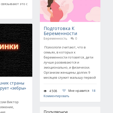
 связывают это с
Подготовка К
Беременности
Беременность
0
Психологи считают, что в
семьях, в которых к
беременности готовятся, дети
лучше развиваются и
эмоционально, и физически.
Организм женщины долгих 9
месяцев служит малышу первой
шник страны
рует «зебры»
Мне нравится
18
4 508
Комментировать
сии Виктор
ряжение,
Популярное
ние