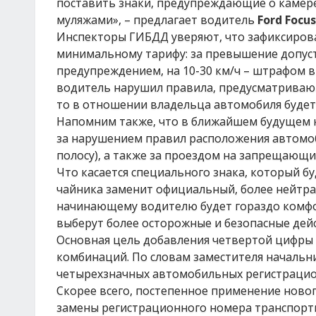
поставить знаки, предупреждающие о камере
муляжами», – предлагает водитель
Ford
Focus
Инспекторы ГИБДД уверяют, что зафиксирова
минимальному тарифу: за превышение допуст
предупреждением, на 10-30 км/ч – штрафом в 
водитель нарушил правила, предусматриваю
то в отношении владельца автомобиля будет
Напомним также, что в ближайшем будущем к
за нарушением правил расположения автомоб
полосу), а также за проездом на запрещающи
Что касается специального знака, который б
чайника заменит официальный, более нейтрал
начинающему водителю будет гораздо комфор
выберут более осторожные и безопасные дейс
Основная цель добавления четвертой цифры 
комбинаций. По словам заместителя началь
четырехзначных автомобильных регистрацио
Скорее всего, постепенное применение новог
замены регистрационного номера транспортн