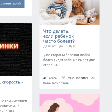
комментарий
Что делать,
если ребенок
часто болеет?
Дети от 0 до 3
0
Две стороны болезни Любая
болезнь для ребенка имеет две
стороны.
Мне нравится
23
4 924
, скорость –
Комментировать
вые семь месяцев
равматизм на
ь на 10%.