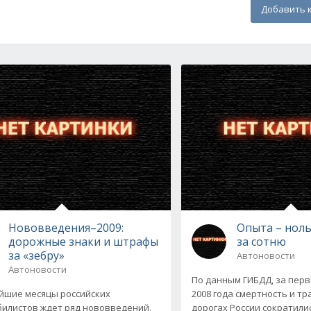
Добавить 
Нововведения–2009:
Опыта – ноль
дорожные знаки и штрафы
за сотню
за «зебру»
Автоновости
Автоновости
По данным ГИБДД, за пер
йшие месяцы российских
2008 года смертность и т
илистов ждет ряд нововведений.
дорогах России сократилис