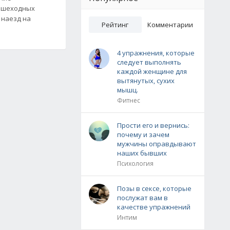
пешеходных
 наезд на
Рейтинг
Комментарии
4 упражнения, которые
следует выполнять
каждой женщине для
вытянутых, сухих
мышц.
Фитнес
Прости его и вернись:
почему и зачем
мужчины оправдывают
наших бывших
Психология
Позы в сексе, которые
послужат вам в
качестве упражнений
Интим