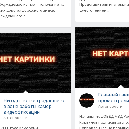
бсуждаемое из них – появление на
Представители инспекции
ких дорогах дорожного знака,
ужесточением...
реждающего о
Главный гаи
Ни одного пострадавшего
проконтроли
в зоне работы камер
Автоновости
видеофиксации
Начальник ДОБДД МВД Рос
Автоновости
Кирьянов подписал распо
я 2008 года камерами
направленное на повыше