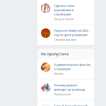
Сделать ноги
красивыми и
стройными
Уход за телом
Гороскоп Майя на 2022
год по дате рождения
Своими руками
Не пропустите
9 удивительных фактов
о поцелуях
Интим
Почему ремонт
доводит до развода
Психология
Самый лучший способ