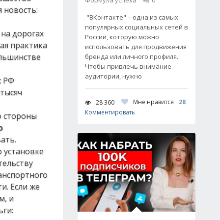
Формула успеха
0
 новость:
"ВКонтакте" – одна из самых
популярных социальных сетей в
 на дорогах
России, которую можно
ая практика
использовать для продвижения
ольшинстве
бренда или личного профиля.
Чтобы привлечь внимание
аудитории, нужно
х РФ
 тысяч
Мне нравится
28
28 360
Комментировать
о стороны
о
ать.
о установке
тельству
ранспортного
и. Если же
м, и
ьги: