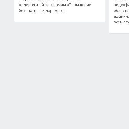
федеральной программы «Повышение
видеофи
безопасности дорожного
области
админис
всем сл