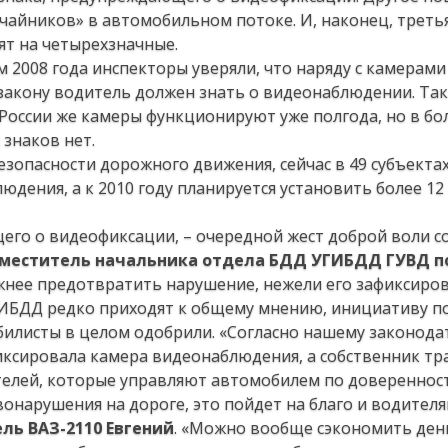
чайников» в автомобильном потоке. И, наконец, третья
т на четырехзначные.
2008 года инспекторы уверяли, что наряду с камерами
закону водитель должен знать о видеонаблюдении. Так
В России же камеры функционируют уже полгода, но в б
знаков нет.
зопасности дорожного движения, сейчас в 49 субъекта
юдения, а к 2010 году планируется установить более 12
го о видеофиксации, – очередной жест доброй воли с
меститель начальника отдела БДД УГИБДД ГУВД п
ажнее предотвратить нарушение, нежели его зафиксиров
 ГИБДД редко приходят к общему мнению, инициативу п
илисты в целом одобрили. «Согласно нашему законода
фиксировала камера видеонаблюдения, а собственник т
телей, которые управляют автомобилем по доверенност
нарушения на дороге, это пойдет на благо и водителя
ль ВАЗ-2110 Евгений
. «Можно вообще сэкономить ден