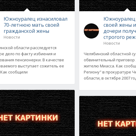
Южноуралец изнасиловал
Южноуралец 
70-летнюю мать своей
своей жены 
гражданской жены
дочери получ
строгого ре
Новости
Новости
инской области расследуется
ое дело по факту избиения и
Челябинский областной с
ования пенсионерки. В качестве
обвинительный приговор 
ваемого выступает сожитель ее
жителю Миасса. Как сооб
 Как сообщили
Региону" в прокуратуре Ч
области, в октябре 2007 г