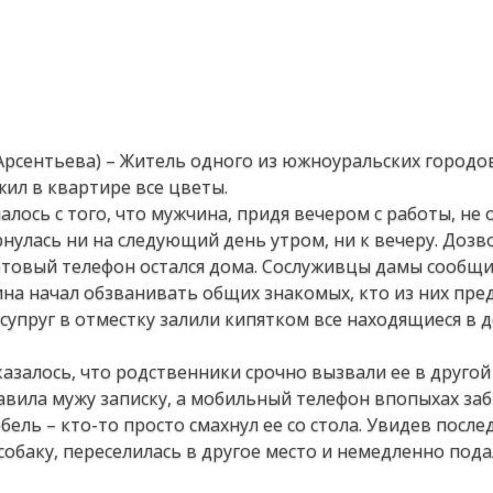
 Арсентьева) – Житель одного из южноуральских городо
жил в квартире все цветы.
чалось с того, что мужчина, придя вечером с работы, не
улась ни на следующий день утром, ни к вечеру. Дозв
отовый телефон остался дома. Сослуживцы дамы сообщи
ина начал обзванивать общих знакомых, кто из них пре
 супруг в отместку залили кипятком все находящиеся в 
азалось, что родственники срочно вызвали ее в другой
тавила мужу записку, а мобильный телефон впопыхах заб
ебель – кто-то просто смахнул ее со стола. Увидев после
обаку, переселилась в другое место и немедленно пода