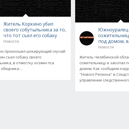
Житель Коркино убил
своего собутыльника за то,
Южноуралец 
что тот съел его собаку
сожительниц
под домом, 
Новости
Новости
но произошел шокирующий случай:
ин съел собаку своего
Житель Челябинской обла
ьника, в отместку хозяин пса
сожительницу и закопал 
 обидчика...
домом. Как сообщили кор
"Нового Региона" в Следс
управлении следственног