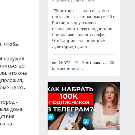
Формула успеха
0
"ВКонтакте" – одна из самых
популярных социальных сетей в
России, которую можно
использовать для продвижения
бренда или личного профиля.
Чтобы привлечь внимание
в, чтобы
аудитории, нужно
 обнаружил
Мне нравится
28
28 372
ониться до
Комментировать
ли, что она
дположил,
доме цветы
 город –
ыла дома.
дствия
ла на