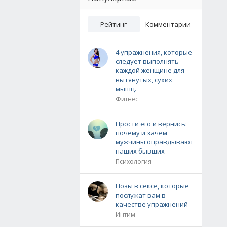
Рейтинг
Комментарии
4 упражнения, которые
следует выполнять
каждой женщине для
вытянутых, сухих
мышц.
Фитнес
Прости его и вернись:
почему и зачем
мужчины оправдывают
наших бывших
Психология
Позы в сексе, которые
послужат вам в
качестве упражнений
Интим