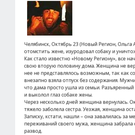
Челябинск, Октябрь 23 (Новый Регион, Ольга
отомстить жене, изуродовал собаку и уничто
Как стало известно «Новому Региону», все на
свою вторую половину дома. Женщина не верн
нее не представлялось возможным, так как с
внезапно взяла отпуск без содержания. Мужч
что дама просто ушла из семьи. Разъяренный
и выколол глаз собаке жены.
Через несколько дней женщина вернулась. Ок
тяжело заболела сестра. Уезжая, женщина ос
Записку, кстати, нашли – она завалилась за м
переживаний своего мужа, женщина забрала с
развод.