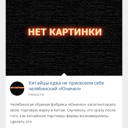
Китайцы едва не присвоили себе
челябинский «Юничел»
Новости
Челябинская обувная фабрика «Юничел» запатентовала
свою торговую марку в Китае. Случилось это сразу после
того, как китайские партнеры фирмы вознамерились
сделать это