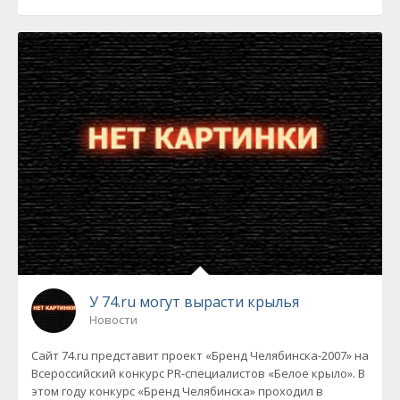
У 74.ru могут вырасти крылья
Новости
Сайт 74.ru представит проект «Бренд Челябинска-2007» на
Всероссийский конкурс PR-специалистов «Белое крыло». В
этом году конкурс «Бренд Челябинска» проходил в