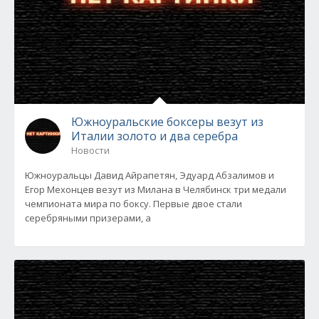
Южноуральские боксеры везут из
Италии золото и два серебра
Новости
Южноуральцы Давид Айрапетян, Эдуард Абзалимов и
Егор Мехонцев везут из Милана в Челябинск три медали
чемпионата мира по боксу. Первые двое стали
серебряными призерами, а