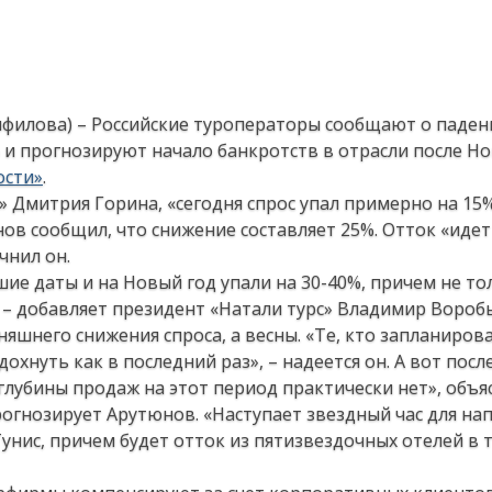
нфилова) – Российские туроператоры сообщают о паден
 и прогнозируют начало банкротств в отрасли после Но
ости»
.
 Дмитрия Горина, «сегодня спрос упал примерно на 15%
в сообщил, что снижение составляет 25%. Отток «идет
чнил он.
ие даты и на Новый год упали на 30-40%, причем не то
, – добавляет президент «Натали турс» Владимир Вороб
няшнего снижения спроса, а весны. «Те, кто запланиров
охнуть как в последний раз», – надеется он. А вот посл
глубины продаж на этот период практически нет», объя
рогнозирует Арутюнов. «Наступает звездный час для на
Тунис, причем будет отток из пятизвездочных отелей в т