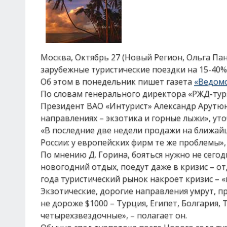
Москва, Октябрь 27 (Новый Регион, Ольга Па
зарубежные туристические поездки на 15-40%
Об этом в понедельник пишет газета
«Ведом
По словам генерального директора «РЖД-тур»
Президент ВАО «Интурист» Александр Арутюно
направлениях – экзотика и горные лыжи», уто
«В последние две недели продажи на ближайш
России: у европейских фирм те же проблемы»
По мнению Д. Горина, бояться нужно не сегод
новогодний отдых, поедут даже в кризис – отд
года туристический рынок накроет кризис – «
Экзотические, дорогие направления умрут, п
не дороже $1000 – Турция, Египет, Болгария, 
четырехзвездочные», – полагает он.