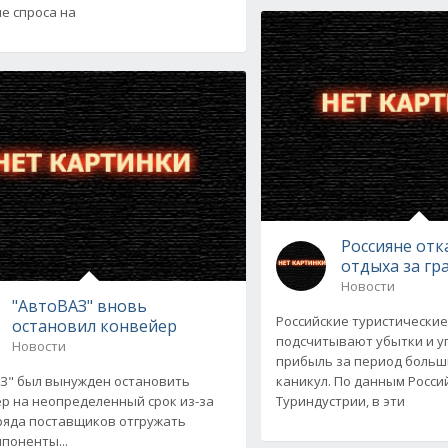
е спроса на
Россияне отк
отдыха за гр
Новости
"АвтоВАЗ" вновь
Российские туристически
остановил конвейер
подсчитывают убытки и 
Новости
прибыль за период больш
З" был вынужден остановить
каникул. По данным Росси
р на неопределенный срок из-за
Туриндустрии, в эти
ряда поставщиков отгружать
поненты...