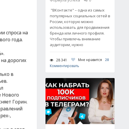
Формула успеха
0
"ВКонтакте" – одна из самых
популярных социальных сетей в
России, которую можно
использовать для продвижения
ии спроса на
бренда или личного профиля.
вого года.
Чтобы привлечь внимание
аудитории, нужно
».
 на дорогих
Мне нравится
28
28 341
Комментировать
лько в
ьев.
ал
е Нового
сняет Горин.
правлений
рех-,