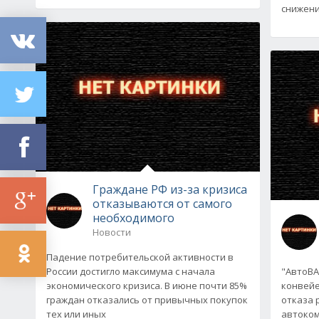
снижени
Граждане РФ из-за кризиса
отказываются от самого
необходимого
Новости
Падение потребительской активности в
России достигло максимума с начала
"АвтоВА
экономического кризиса. В июне почти 85%
конвейе
граждан отказались от привычных покупок
отказа 
тех или иных
автоком