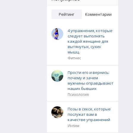
Рейтинг
Комментарии
4 упражнения, которые
следует выполнять
каждой женщине для
вытянутых, сухих
мышц.
Фитнес
Прости его и вернись:
почему и зачем
мужчины оправдывают
наших бывших
Психология
Позы в сексе, которые
послужат вам в
качестве упражнений
Интим