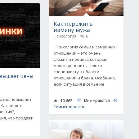
Как пережить
измену мужа
Психология
0
Психология семьи и семейных
отношений – это очень
сложный процесс, который
можно доверить только
специалисту в области
овышает цены
отношений и брака. Особенно,
если ситуация в семье не
ризис, повышает
Мне нравится
46
10 662
 Как пишет
Комментировать
вестия",
щил, что продажи