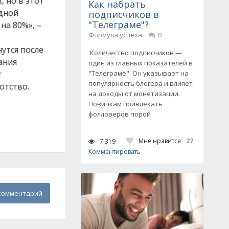
 но в этот
Как набрать
здной
подписчиков в
"Телеграме"?
на 80%», –
Формула успеха
0
утся после
Количество подписчиков —
ания
один из главных показателей в
т
"Телеграме". Он указывает на
популярность блогера и влияет
отство.
на доходы от монетизации.
Новичкам привлекать
фолловеров порой
Мне нравится
27
7 319
Комментировать
комментарий