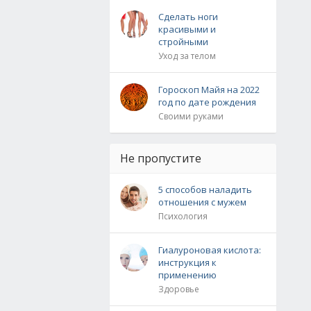
Сделать ноги
красивыми и
стройными
Уход за телом
Гороскоп Майя на 2022
год по дате рождения
Своими руками
Не пропустите
5 способов наладить
отношения с мужем
Психология
Гиалуроновая кислота:
инструкция к
применению
Здоровье