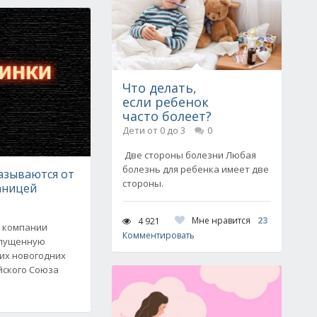
Что делать,
если ребенок
часто болеет?
Дети от 0 до 3
0
Две стороны болезни Любая
болезнь для ребенка имеет две
азываются от
стороны.
аницей
Мне нравится
23
4 921
е компании
Комментировать
упущенную
их новогодних
йского Союза