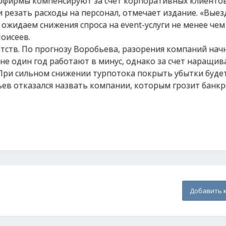
рфирмы компенсируют за счет корпоративных клиентов,
и резать расходы на персонал, отмечает издание. «Вые
жидаем снижения спроса на event-услуги не менее чем 
оисеев.
тств. По прогнозу Воробьева, разорения компаний начн
 не один год работают в минус, однако за счет наращив
 При сильном снижении турпотока покрыть убытки буде
ьев отказался назвать компании, которым грозит банкр
Добавить 