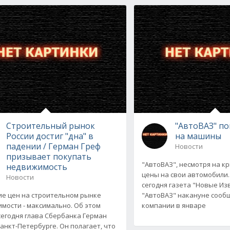
Строительный рынок
"АвтоВАЗ" п
России достиг "дна" в
на машины
падении / Герман Греф
Новости
призывает покупать
"АвтоВАЗ", несмотря на к
недвижимость
цены на свои автомобили.
Новости
сегодня газета "Новые Из
е цен на строительном рынке
"АвтоВАЗ" накануне сооб
мости - максимально. Об этом
компании в январе
сегодня глава Сбербанка Герман
Санкт-Петербурге. Он полагает, что