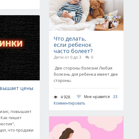
Что делать,
если ребенок
часто болеет?
Дети от 0 до 3
0
Две стороны болезни Любая
болезнь для ребенка имеет две
стороны.
овышает цены
Мне нравится
23
4 928
Комментировать
ризис, повышает
 Как пишет
вестия",
щил, что продажи