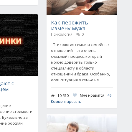
Как пережить
измену мужа
Психология
0
Психология семьи и семейных
отношений – это очень
сложный процесс, который
можно доверить только
специалисту в области
отношений и брака. Особенно,
если ситуация в семье не
щают с
яцем
Мне нравится
46
10 670
Комментировать
адение
шение стоимости
. Буквально за
ние россиян