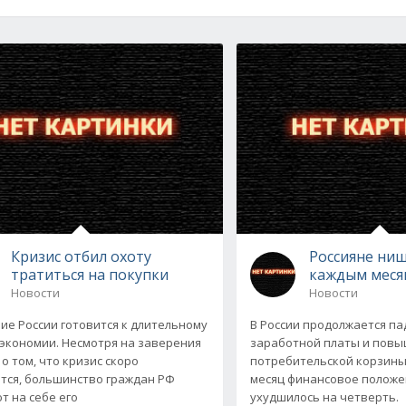
Кризис отбил охоту
Россияне ни
тратиться на покупки
каждым мес
Новости
Новости
ие России готовится к длительному
В России продолжается п
экономии. Несмотря на заверения
заработной платы и повы
о том, что кризис скоро
потребительской корзины
тся, большинство граждан РФ
месяц финансовое положе
 на себе его
ухудшилось на четверть.