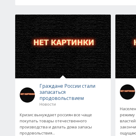
Граждане России стали
запасаться
продовольствием
Новости
Населен
Кризис вынуждает россиян все чаще
режиму 
покупать товары отечественного
властей 
производства и делать дома запасы
закончи
продовольствия...
ощущают