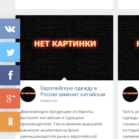
Европейскую одежду в
России заменит китайская
Новости
Дорожающую продукцию из Европы
Треть р
вытеснят китайские и турецкие
одежды 
производители. Такое мнение выразили
страны 
накануне аналитики на фоне
который
уменьшающегося рынка европейской
снижен