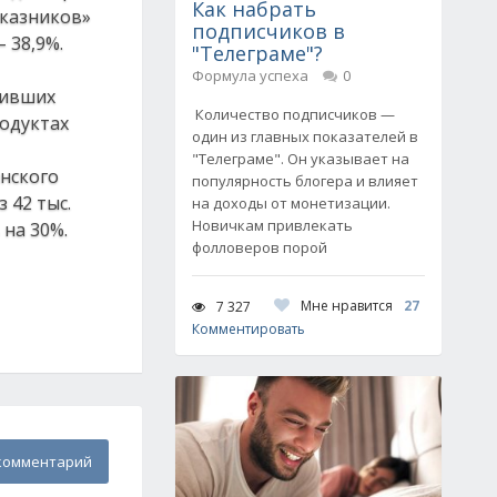
Как набрать
тказников»
подписчиков в
 38,9%.
"Телеграме"?
Формула успеха
0
живших
Количество подписчиков —
родуктах
один из главных показателей в
"Телеграме". Он указывает на
анского
популярность блогера и влияет
 42 тыс.
на доходы от монетизации.
Новичкам привлекать
на 30%.
фолловеров порой
Мне нравится
27
7 327
Комментировать
комментарий