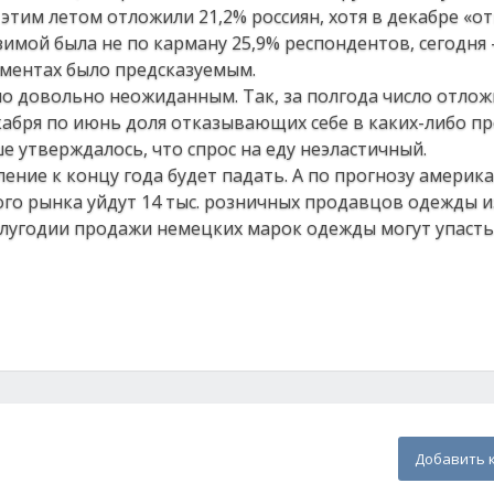
и этим летом отложили 21,2% россиян, хотя в декабре «о
имой была не по карману 25,9% респондентов, сегодня –
гментах было предсказуемым.
ло довольно неожиданным. Так, за полгода число отло
екабря по июнь доля отказывающих себе в каких-либо п
ше утверждалось, что спрос на еду неэластичный.
ение к концу года будет падать. А по прогнозу америк
кого рынка уйдут 14 тыс. розничных продавцов одежды из
олугодии продажи немецких марок одежды могут упасть 
Добавить 