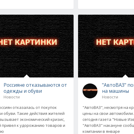
Россияне отказываются от
"АвтоВАЗ" п
одежды и обуви
на машины
Новости
Новости
оссиян отказалась от покупок
"АвтоВАЗ", несмотря на к
и обуви. Такие действия жителей
цены на свои автомобили.
вызывает экономический кризис,
сегодня газета "Новые Из
 привел к удорожанию товаров и
"АвтоВАЗ" накануне сооб
ию
компании в январе