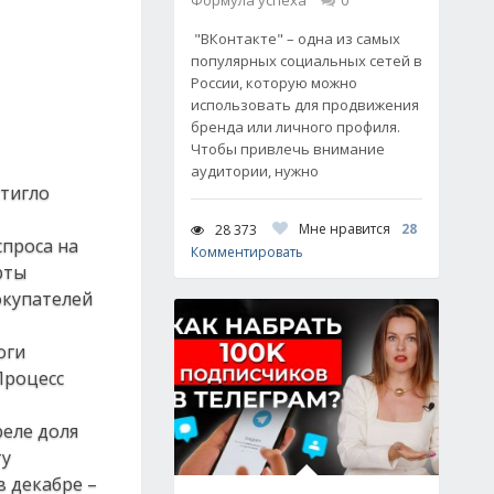
Формула успеха
0
"ВКонтакте" – одна из самых
популярных социальных сетей в
России, которую можно
использовать для продвижения
бренда или личного профиля.
Чтобы привлечь внимание
аудитории, нужно
стигло
Мне нравится
28
28 373
спроса на
Комментировать
рты
окупателей
оги
Процесс
реле доля
ту
в декабре –