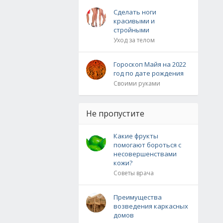
Сделать ноги
красивыми и
стройными
Уход за телом
Гороскоп Майя на 2022
год по дате рождения
Своими руками
Не пропустите
Какие фрукты
помогают бороться с
несовершенствами
кожи?
Советы врача
Преимущества
возведения каркасных
домов