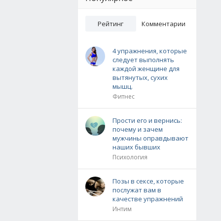
Рейтинг
Комментарии
4 упражнения, которые
следует выполнять
каждой женщине для
вытянутых, сухих
мышц.
Фитнес
Прости его и вернись:
почему и зачем
мужчины оправдывают
наших бывших
Психология
Позы в сексе, которые
послужат вам в
качестве упражнений
Интим