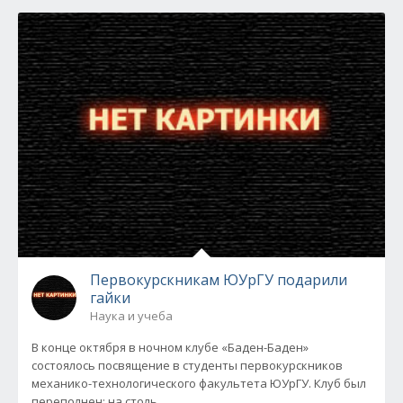
Первокурскникам ЮУрГУ подарили
гайки
Наука и учеба
В конце октября в ночном клубе «Баден-Баден»
состоялось посвящение в студенты первокурскников
механико-технологического факультета ЮУрГУ. Клуб был
переполнен: на столь