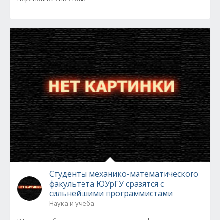
Студенты механико-математического
факультета ЮУрГУ сразятся с
сильнейшими программистами
Наука и учеба