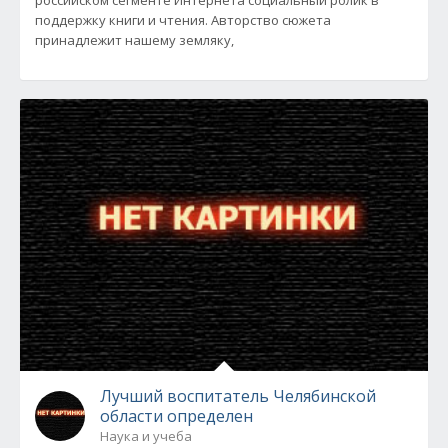
российском сегменте Интернета социальный ролик в
поддержку книги и чтения. Авторство сюжета
принадлежит нашему земляку,
Лучший воспитатель Челябинской
области определен
Наука и учеба