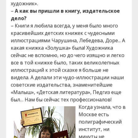
художник».
–
А как вы пришли в книгу, издательское
дело?
– Книги я любила всегда, у меня было много
красивейших детских книжек с чудесными
иллюстрациями Чарушина, Лебедева, Доре... А
какая книжка «Золушка» была! Художника
сейчас не вспомню, но до чего изящно и легко
все в той книжке было, таких великолепных
иллюстраций к этой сказке я больше не
видела. А делали эти чудо-иллюстрации наши
советские издательства, знаменитейшие
«Малыш», «Детская литература», Педгиз еще
был… Нам бы сейчас тех профессионалов!
Когда узнала, что в
Москве есть
полиграфический
институт, ни
минуты не