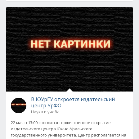
В ЮУрГУ откроется издательский
центр УрФО
Наука и учеба
22 мая в 13:00 состоится торжественное открытие
издательского центра Южно-Уральского
государственного университета. Центр располагается на