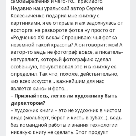
самовыражения и чего-то… красивого.
Недавно наш уральский автор Сергей
Колесниченко подарил мне книжку с
картинками, я ее открыла и аж задохнулась от
восторга: на развороте фотка ну просто от
«Родченко XXI века»! Спрашиваю: чья фотка
неземной такой красоты? А он говорит: моя! А
автор-то ведь не фотограф вовсе, а писатель-
натуралист, который фотографию сделал
особенную, почувствовал это и в книжку ее
определил. Так что, похоже, действительно,
«из всех искусств… важнейшим для нас
является кино» и фото…
–
Признайтесь, легко ли художнику быть
директором?
– Художник книги – это не художник в чистом
виде (мольберт, берет и кисть в зубах…), ведь
без командной работы и знания технологии
никакую книгу не сделать. Этот продукт