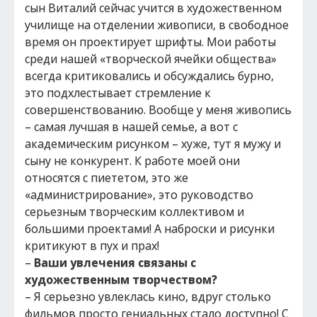
сын Виталий сейчас учится в художественном
училище на отделении живописи, в свободное
время он проектирует шрифты. Мои работы
среди нашей «творческой ячейки общества»
всегда критиковались и обсуждались бурно,
это подхлестывает стремление к
совершенствованию. Вообще у меня живопись
– самая лучшая в нашей семье, а вот с
академическим рисунком – хуже, тут я мужу и
сыну не конкурент. К работе моей они
относятся с пиететом, это же
«администрирование», это руководство
серьезным творческим коллективом и
большими проектами! А наброски и рисунки
критикуют в пух и прах!
–
Ваши увлечения связаны с
художественным творчеством?
– Я серьезно увлеклась кино, вдруг столько
фильмов просто гениальных стало доступно! С