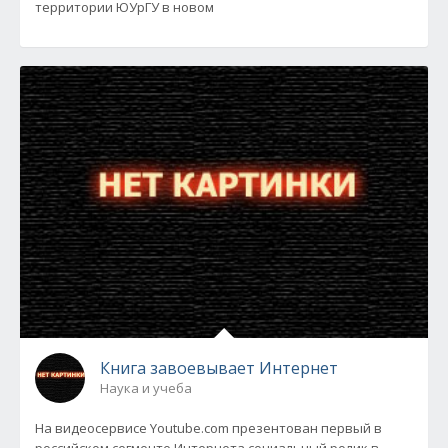
территории ЮУрГУ в новом
Книга завоевывает Интернет
Наука и учеба
На видеосервисе Youtube.com презентован первый в