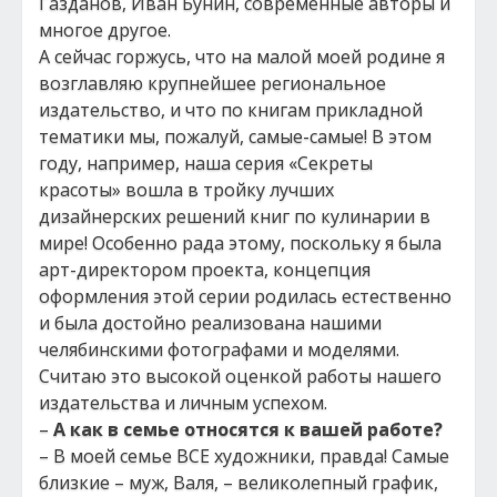
Газданов, Иван Бунин, современные авторы и
многое другое.
А сейчас горжусь, что на малой моей родине я
возглавляю крупнейшее региональное
издательство, и что по книгам прикладной
тематики мы, пожалуй, самые-самые! В этом
году, например, наша серия «Секреты
красоты» вошла в тройку лучших
дизайнерских решений книг по кулинарии в
мире! Особенно рада этому, поскольку я была
арт-директором проекта, концепция
оформления этой серии родилась естественно
и была достойно реализована нашими
челябинскими фотографами и моделями.
Считаю это высокой оценкой работы нашего
издательства и личным успехом.
–
А как в семье относятся к вашей работе?
– В моей семье ВСЕ художники, правда! Самые
близкие – муж, Валя, – великолепный график,