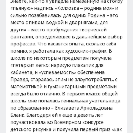
Знаете, как-то я увидела намазанную на столбу
«пьяную» надпись «Колхозка – родина моя» и
сильно позабавилась: для одних Родина – это
место с пивом-водкой и дворнягами, для
других – место пробуждения творческой
фантазии, определившее в дальнейшем выбор
профессии. Что касается опыта, сколько себя
помню, я работала как художник-график. В
школе по некоторым предметам получала
«пятерки» легко: нарисую плакатик для
кабинета, и «успеваемость» обеспечена.
Правда, старалась этим не злоупотреблять, с
математикой и гуманитарными предметами
всегда было отлично. В первом классе общей
школы мне попалась гениальная учительница
по образованию – Елизавета Арнольдовна
Бланк. Благодаря ей я еще в девять лет
поучаствовала во Всемирном конкурсе
детского рисунка и получила первый приз «как