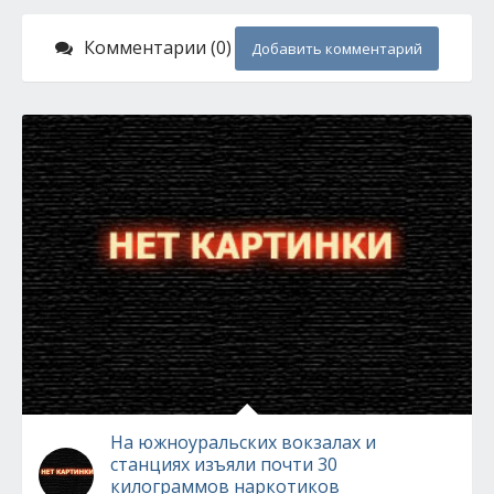
Комментарии (0)
Добавить комментарий
На южноуральских вокзалах и
станциях изъяли почти 30
килограммов наркотиков