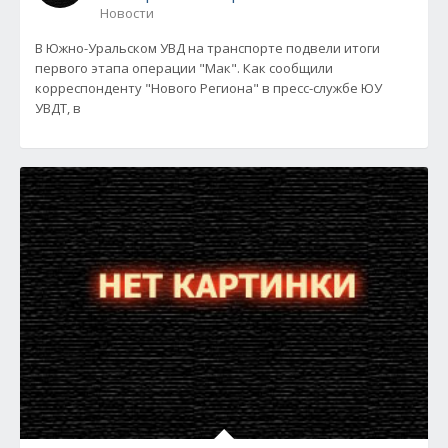
Новости
В Южно-Уральском УВД на транспорте подвели итоги
первого этапа операции "Мак". Как сообщили
корреспонденту "Нового Региона" в пресс-службе ЮУ
УВДТ, в