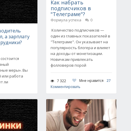
Как набрать
подписчиков в
"Телеграме"?
Формула успеха
0
водитель
Количество подписчиков —
л, а зарплату
один из главных показателей в
трудники?
"Телеграме". Он указывает на
популярность блогера и влияет
на доходы от монетизации.
 состоится
Новичкам привлекать
ивный
фолловеров порой
сные меры». Вы
й или работа
Мне нравится
27
7 322
т ли
Комментировать