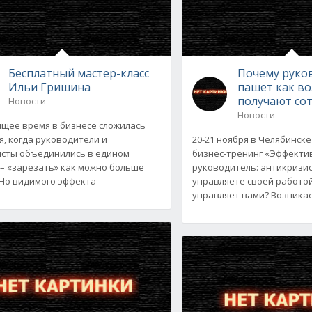
Бесплатный мастер-класс
Почему руко
Ильи Гришина
пашет как во
получают со
Новости
Новости
ящее время в бизнесе сложилась
я, когда руководители и
20-21 ноября в Челябинске
сты объединились в едином
бизнес-тренинг «Эффект
– «зарезать» как можно больше
руководитель: антикризи
 Но видимого эффекта
управляете своей работо
управляет вами? Возникае