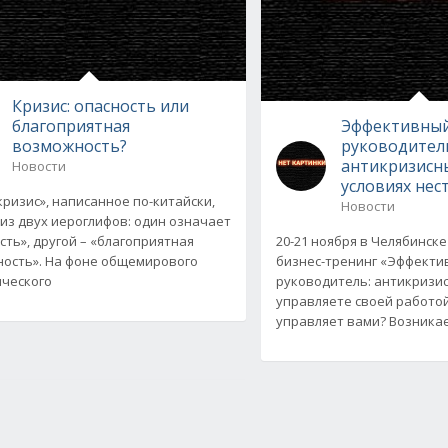
Кризис: опасность или
благоприятная
Эффективны
возможность?
руководител
антикризисн
Новости
условиях нес
кризис», написанное по-китайски,
Новости
 из двух иероглифов: один означает
сть», другой – «благоприятная
20-21 ноября в Челябинске
ость». На фоне общемирового
бизнес-тренинг «Эффект
ческого
руководитель: антикризи
управляете своей работо
управляет вами? Возникае