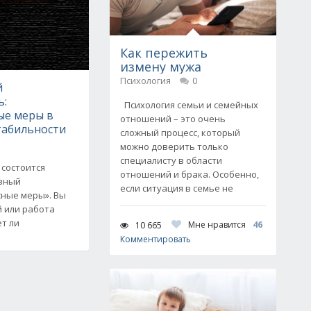
Как пережить
измену мужа
Психология
0
й
ь:
Психология семьи и семейных
ые меры в
отношений – это очень
табильности
сложный процесс, который
можно доверить только
специалисту в области
 состоится
отношений и брака. Особенно,
ивный
если ситуация в семье не
сные меры». Вы
й или работа
т ли
Мне нравится
46
10 665
Комментировать