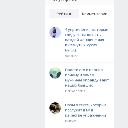
Рейтинг
Комментарии
4 упражнения, которые
следует выполнять
каждой женщине для
вытянутых, сухих
мышц.
Фитнес
Прости его и вернись:
почему и зачем
мужчины оправдывают
наших бывших
Психология
Позы в сексе, которые
послужат вам в
качестве упражнений
Интим