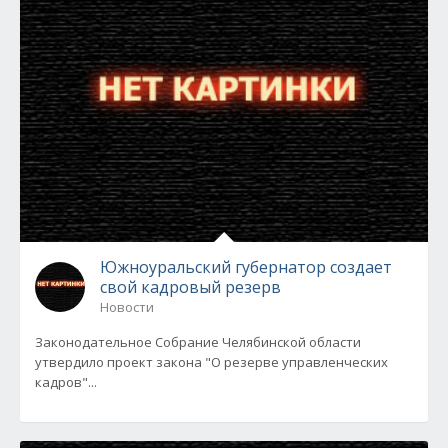
Южноуральский губернатор создает
свой кадровый резерв
Новости
Законодательное Собрание Челябинской области
утвердило проект закона "О резерве управленческих
кадров"...