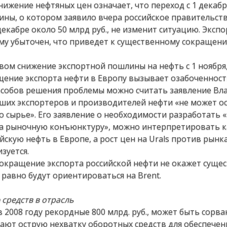
ижение нефтяных цен означает, что переход с 1 декабр
ины, о котором заявило вчера российское правительств
кабре около 50 млрд руб., не изменит ситуацию. Экспо
ему убыточен, что приведет к существенному сокращен
вом снижение экспортной пошлины на нефть с 1 ноября,
ение экспорта нефти в Европу вызывает озабоченност
пособов решения проблемы можно считать заявление В
ейших экспортеров и производителей нефти «не может о
 сырье». Его заявление о необходимости разработать 
на рыночную конъюнктуру», можно интерпретировать к
скую нефть в Европе, а рост цен на Urals против рын
зуется.
окращение экспорта российской нефти не окажет суще
е равно будут ориентироваться на Brent.
средств в отрасль
 2008 году рекордные 800 млрд. руб., может быть сорв
ют острую нехватку оборотных средств для обеспечен