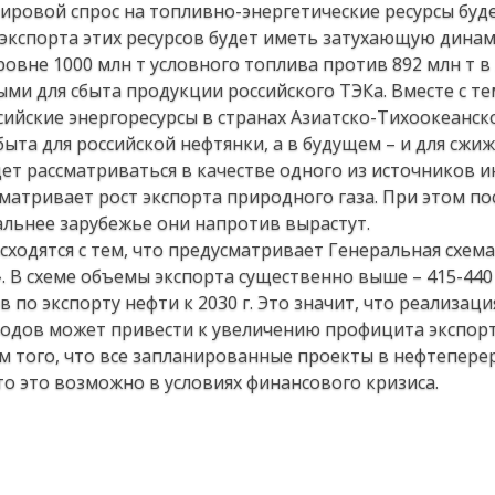
Мировой спрос на топливно-энергетические ресурсы буде
о экспорта этих ресурсов будет иметь затухающую динам
ровне 1000 млн т условного топлива против 892 млн т в 
ми для сбыта продукции российского ТЭКа. Вместе с те
сийские энергоресурсы в странах Азиатско-Тихоокеанск
ыта для российской нефтянки, а в будущем – и для сжиж
дет рассматриваться в качестве одного из источников 
матривает рост экспорта природного газа. При этом по
дальнее зарубежье они напротив вырастут.
сходятся с тем, что предусматривает Генеральная схем
. В схеме объемы экспорта существенно выше – 415-440 
в по экспорту нефти к 2030 г. Это значит, что реализа
водов может привести к увеличению профицита экспор
том того, что все запланированные проекты в нефтепере
то это возможно в условиях финансового кризиса.