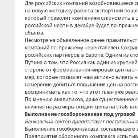
Для российских компаний возобновившееся сн
на новую методику расчета экспортной пошл
который позволит компаниям сэкономить в де
российской нефти в декабре будет по-прежн
объема.
Несмотря на объявленное ранее правительст
компаний по-прежнему нерентабелен. Сокращ
российских партнеров в Европе. Одним из с
Путина о том, что Россия как один из крупн
стороне от формирования мировых цен на это
мер, которые позволят нам активно влиять 
намерение добиться повышения цен на россий
воспринимать как то, что этот план уже реали
По мнению аналитиков, даже существенное с
влияния на размеры скидки: цены на Urals вс
Выполнение гособоронзаказа под угрозой
Банковский сектор препятствует поступлению 
Выполнение гособоронзаказа, составившего в
Предприятия оборонного комплекса испытыва