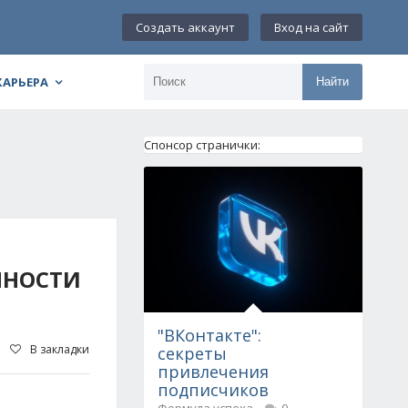
Создать аккаунт
Вход на сайт
КАРЬЕРА
Найти
Спонсор странички:
ННОСТИ
"ВКонтакте":
В закладки
секреты
привлечения
подписчиков