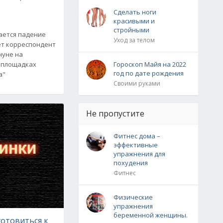
Сделать ноги
красивыми и
стройными
ается падение
Уход за телом
ет корреспондент
нуне на
 площадках
Гороскоп Майя на 2022
год по дате рождения
а"
Своими руками
Не пропустите
Фитнес дома –
эффективные
упражнения для
похудения
Фитнес
Физические
упражнения
беременной женщины.
готовиться к