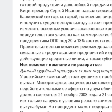
готовой продукции и дальнейшей передачи е
Вице-премьер Сергей Иванов назвал сложивш
банковский сектор, который, по мнению вице
и получить существенную выгоду за счет про
изменить основные условия заключенных кред
«вредительстве» уличены как коммерческие б
предприятиям ОПК под 20 и 18% соответстве
Правительственная комиссия рекомендовала
связанные с кредитованием предприятий и о
действующие кредитные линии, а также субс
Иск поможет компании не разориться
Данный судебный прецедент ставит под вопро
У российских компаний, столкнувшихся с про
выплат. Миноритарные акционеры металлотр
недействительными ее оферты по двум облиг
должен состояться 21 ноября 2008 года и 21 я
иск только на руку: в условиях резкого сниж
выкупа бумаг. Но прецедент может подорвать