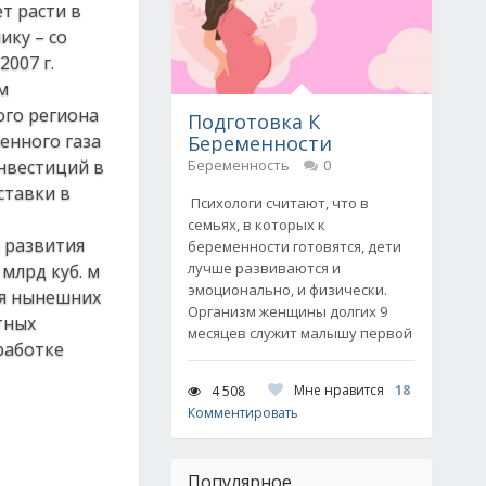
т расти в
ику – со
2007 г.
м
ого региона
Подготовка К
енного газа
Беременности
инвестиций в
Беременность
0
ставки в
Психологи считают, что в
семьях, в которых к
а развития
беременности готовятся, дети
лучше развиваются и
млрд куб. м
эмоционально, и физически.
ция нынешних
Организм женщины долгих 9
тных
месяцев служит малышу первой
работке
Мне нравится
18
4 508
Комментировать
Популярное