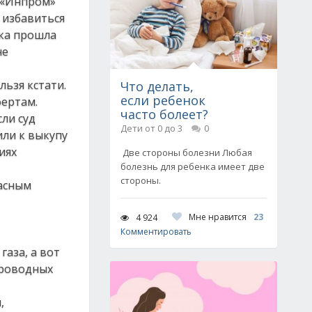
и «Инпром»
 избавиться
лка прошла
не
льзя кстати.
Что делать,
если ребенок
фертам.
часто болеет?
ли суд
Дети от 0 до 3
0
ли к выкупу
иях
Две стороны болезни Любая
болезнь для ребенка имеет две
стороны.
пасным
Мне нравится
23
4 924
Комментировать
газа, а вот
проводных
,