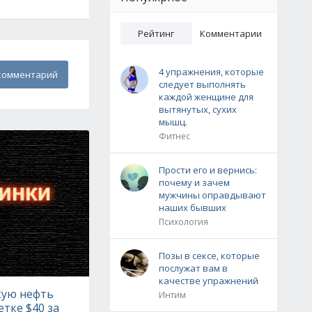
Рейтинг
Комментарии
4 упражнения, которые
комментарий
следует выполнять
каждой женщине для
вытянутых, сухих
мышц.
Фитнес
Прости его и вернись:
почему и зачем
мужчины оправдывают
наших бывших
Психология
Позы в сексе, которые
послужат вам в
качестве упражнений
кую нефть
Интим
етке $40 за