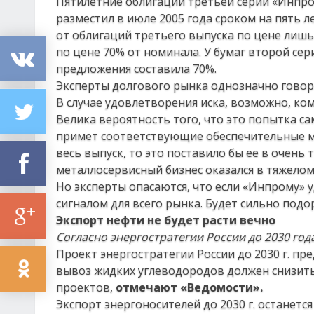
Пятилетние облигации третьей серии «Инпро
разместил в июле 2005 года сроком на пять 
от облигаций третьего выпуска по цене лиш
по цене 70% от номинала. У бумаг второй сер
предложения составила 70%.
Эксперты долгового рынка однозначно говоря
В случае удовлетворения иска, возможно, ко
Велика вероятность того, что это попытка са
примет соответствующие обеспечительные ме
весь выпуск, то это поставило бы ее в очен
металлосервисный бизнес оказался в тяжело
Но эксперты опасаются, что если «Инпрому» 
сигналом для всего рынка. Будет сильно под
Экспорт нефти не будет расти вечно
Согласно энергостратегии России до 2030 год
Проект энергостратегии России до 2030 г. пр
вывоз жидких углеводородов должен снизить
проектов,
отмечают «Ведомости».
Экспорт энергоносителей до 2030 г. останет