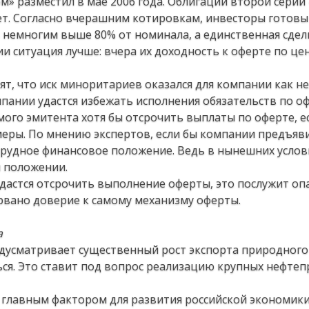
м» разместил в мае 2006 года. Облигации второй сери
лет. Согласно вчерашним котировкам, инвесторы готовы
ь немногим выше 80% от номинала, а единственная сде
ии ситуация лучше: вчера их доходность к оферте по це
т, что иск миноритариев оказался для компании как не
мпании удастся избежать исполнения обязательств по о
мого эмитента хотя бы отсрочить выплаты по оферте, ес
ры. По мнению экспертов, если бы компании предъяви
ь трудное финансовое положение. Ведь в нынешних услов
м положении.
удастся отсрочить выполнение оферты, это послужит о
орвано доверие к самому механизму оферты.
а
едусматривает существенный рост экспорта природного 
ся. Это ставит под вопрос реализацию крупных нефте
ся главным фактором для развития российской экономики