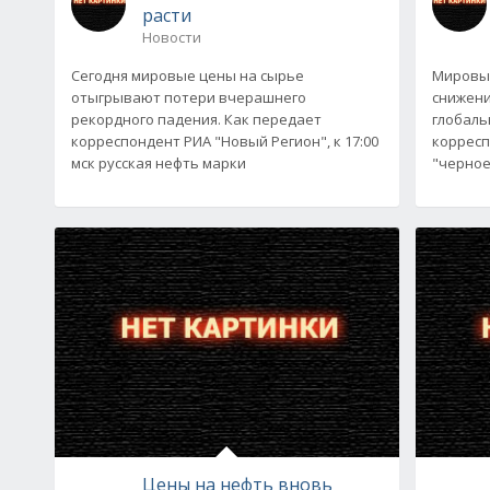
расти
Новости
Сегодня мировые цены на сырье
Мировы
отыгрывают потери вчерашнего
снижени
рекордного падения. Как передает
глобаль
корреспондент РИА "Новый Регион", к 17:00
корресп
мск русская нефть марки
"черное
Цены на нефть вновь