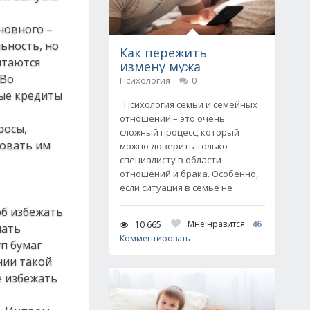
новного –
ьность, но
Как пережить
ытаются
измену мужа
 Во
Психология
0
вые кредиты
Психология семьи и семейных
отношений – это очень
росы,
сложный процесс, который
ровать им
можно доверить только
специалисту в области
отношений и брака. Особенно,
если ситуация в семье не
об избежать
Мне нравится
46
10 665
нать
Комментировать
п бумаг
нии такой
е избежать