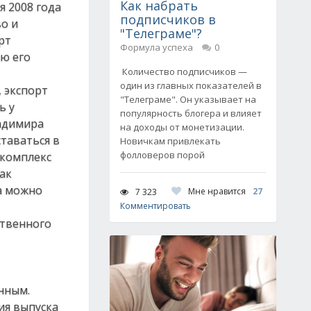
Как набрать
я 2008 года
подписчиков в
о и
"Телеграме"?
рт
Формула успеха
0
ию его
Количество подписчиков —
один из главных показателей в
 экспорт
"Телеграме". Он указывает на
ь у
популярность блогера и влияет
ладимира
на доходы от монетизации.
ставаться в
Новичкам привлекать
фолловеров порой
«комплекс
ак
ка можно
Мне нравится
27
7 323
Комментировать
ственного
анным.
ия выпуска