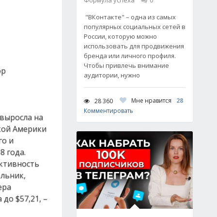
Формула успеха
0
"ВКонтакте" – одна из самых
популярных социальных сетей в
России, которую можно
использовать для продвижения
бренда или личного профиля.
Чтобы привлечь внимание
ор
аудитории, нужно
Мне нравится
28
28 360
Комментировать
 выросла на
кой Америки
го и
8 года.
ективность
льник,
ера
до $57,21, –