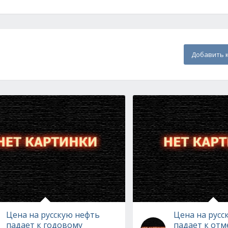
Добавить 
Цена на русскую нефть
Цена на русс
падает к годовому
падает к отм