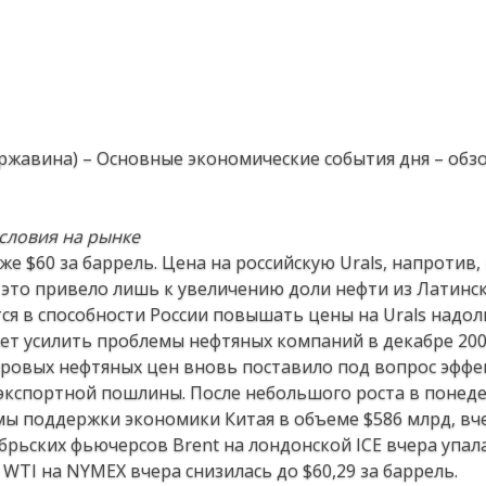
ржавина) – Основные экономические события дня – обз
условия на рынке
 $60 за баррель. Цена на российскую Urals, напротив,
о это привело лишь к увеличению доли нефти из Латинс
я в способности России повышать цены на Urals надол
ет усилить проблемы нефтяных компаний в декабре 200
ровых нефтяных цен вновь поставило под вопрос эфф
кспортной пошлины. После небольшого роста в понеде
ы поддержки экономики Китая в объеме $586 млрд, вч
ьских фьючерсов Brent на лондонской ICE вчера упала 
 WTI на NYMEX вчера снизилась до $60,29 за баррель.