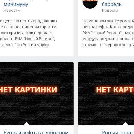
минимуму
баррель
Новости
Новости
е цены на нефть продолжают
На мировом рынке усилив
е на фоне снижения спроса и
цен на нефть. Как переда
ного кризиса. Как передает
РИА "Новый Регион", нака
ондент РИА "Новый Регион",
международных торговых
 золото" из России марки
стоимость "черного золот
Русская нефть в свободном
России пора 