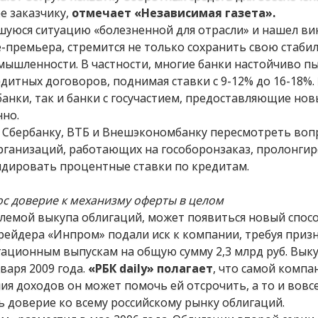
е заказчику,
отмечает «Независимая газета».
уюся ситуацию «болезненной для отрасли» и нашел ви
-премьера, стремится не только сохранить свою стабил
мышленности. В частности, многие банки настойчиво п
итных договоров, поднимая ставки с 9-12% до 16-18%.
анки, так и банки с госучастием, предоставляющие но
нно.
 Сбербанку, ВТБ и Внешэкономбанку пересмотреть воп
рганизаций, работающих на гособоронзаказ, пролонги
идировать процентные ставки по кредитам.
с доверие к механизму оферты в целом
блемой выкупа облигаций, может появиться новый спос
ейдера «Инпром» подали иск к компании, требуя приз
ационным выпускам на общую сумму 2,3 млрд руб. Выку
нваря 2009 года.
«РБК daily» полагает
, что самой компа
ения доходов он может помочь ей отсрочить, а то и вовс
 доверие ко всему российскому рынку облигаций.