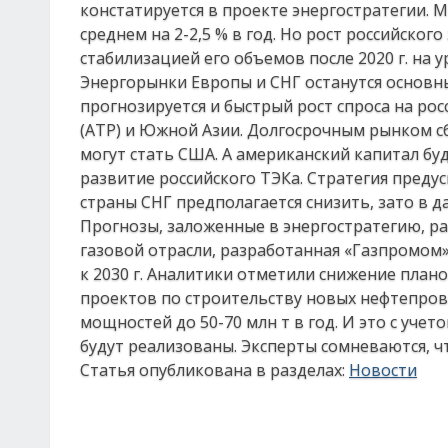
констатируется в проекте энергостратегии. 
среднем на 2-2,5 % в год. Но рост российског
стабилизацией его объемов после 2020 г. на у
Энергорынки Европы и СНГ останутся основны
прогнозируется и быстрый рост спроса на рос
(АТР) и Южной Азии. Долгосрочным рынком сб
могут стать США. А американский капитал бу
развитие российского ТЭКа. Стратегия предус
страны СНГ предполагается снизить, зато в 
Прогнозы, заложенные в энергостратегию, ра
газовой отрасли, разработанная «Газпромом»
к 2030 г. Аналитики отметили снижение плано
проектов по строительству новых нефтепро
мощностей до 50-70 млн т в год. И это с уче
будут реализованы. Эксперты сомневаются, ч
Статья опубликована в разделах:
Новости