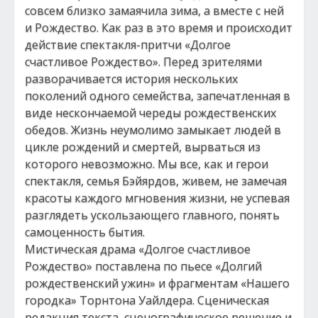
совсем близко замаячила зима, а вместе с ней
и Рождество. Как раз в это время и происходит
действие спектакля-притчи «Долгое
счастливое Рождество». Перед зрителями
разворачивается история нескольких
поколений одного семейства, запечатленная в
виде нескончаемой череды рождественских
обедов. Жизнь неумолимо замыкает людей в
цикле рождений и смертей, вырваться из
которого невозможно. Мы все, как и герои
спектакля, семья Бэйярдов, живем, не замечая
красоты каждого мгновения жизни, не успевая
разглядеть ускользающего главного, понять
самоценность бытия.
Мистическая драма «Долгое счастливое
Рождество» поставлена по пьесе «Долгий
рождественский ужин» и фрагментам «Нашего
городка» Торнтона Уайлдера. Сценическая
редакция текста, сценографическое решение и