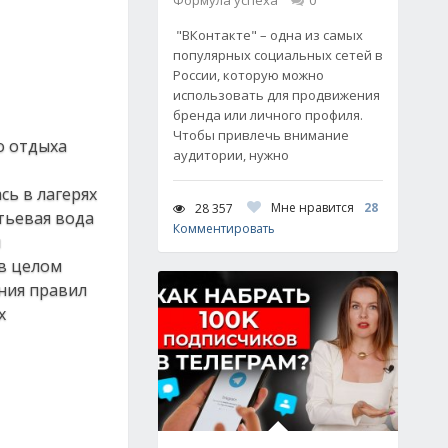
Формула успеха
0
"ВКонтакте" – одна из самых
популярных социальных сетей в
России, которую можно
использовать для продвижения
бренда или личного профиля.
Чтобы привлечь внимание
о отдыха
аудитории, нужно
сь в лагерях
Мне нравится
28
28 357
тьевая вода
Комментировать
м
 в целом
ния правил
х