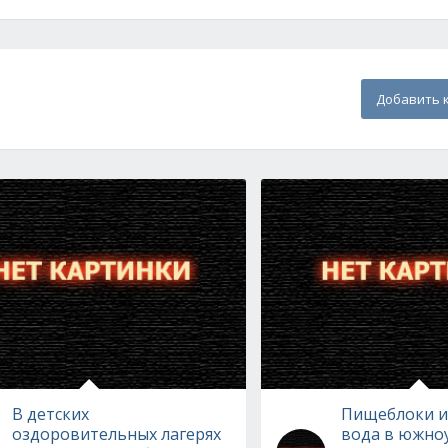
Добавить 
В детских
Пищеблоки и
оздоровительных лагерях
вода в южно