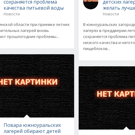
сохраняется проблема
детских лаге
качества питьевой воды
желать лучш
Новости
Новости
инской области при приемке летних
В южноуральских загород
ительных лагерей вновь
лагерях в преддверии лет
ют прошлогодние проблемы...
сохраняется проблема пи
низкого качества и негот
пищеблоков...
Повара южноуральских
лагерей обирают детей