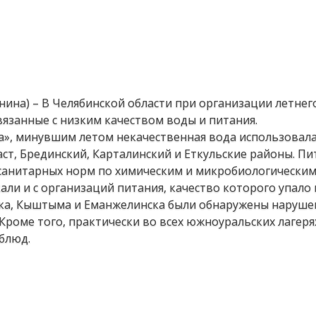
анина) – В Челябинской области при организации летнег
язанные с низким качеством воды и питания.
а», минувшим летом некачественная вода использовала
аст, Брединский, Карталинский и Еткульские районы. Пи
 санитарных норм по химическим и микробиологически
ли и с организаций питания, качество которого упало
йска, Кыштыма и Еманжелинска были обнаружены наруше
Кроме того, практически во всех южноуральских лагеря
блюд.