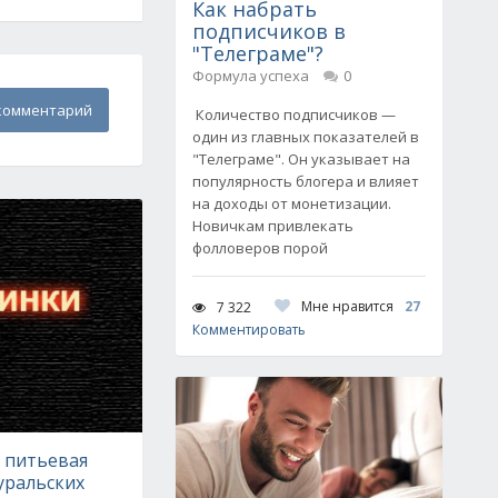
Как набрать
подписчиков в
"Телеграме"?
Формула успеха
0
комментарий
Количество подписчиков —
один из главных показателей в
"Телеграме". Он указывает на
популярность блогера и влияет
на доходы от монетизации.
Новичкам привлекать
фолловеров порой
Мне нравится
27
7 322
Комментировать
 питьевая
уральских