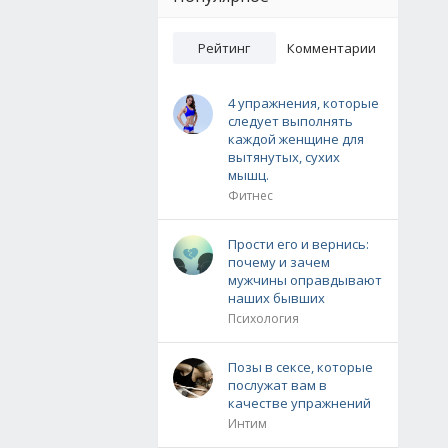
Рейтинг
Комментарии
4 упражнения, которые
следует выполнять
каждой женщине для
вытянутых, сухих
мышц.
Фитнес
Прости его и вернись:
почему и зачем
мужчины оправдывают
наших бывших
Психология
Позы в сексе, которые
послужат вам в
качестве упражнений
Интим