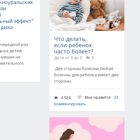
жноуральских
или
й
ьный эффект"
тдыха
Что делать,
если ребенок
очередной раз
часто болеет?
дыха детей.
хнувших не
Дети от 0 до 3
0
овительного
Две стороны болезни Любая
болезнь для ребенка имеет две
стороны.
Мне нравится
23
4 924
Комментировать