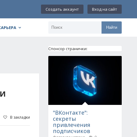
Создать аккаунт
Вход на сайт
КАРЬЕРА
Найти
Спонсор странички:
ЛИ
"ВКонтакте":
В закладки
секреты
привлечения
подписчиков