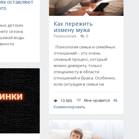
рях оставляют
его
Как пережить
ных детских
измену мужа
него сезона
Психология
0
тьевой воды
овности
Психология семьи и семейных
отношений – это очень
сложный процесс, который
можно доверить только
специалисту в области
отношений и брака. Особенно,
если ситуация в семье не
Мне нравится
46
10 665
Комментировать