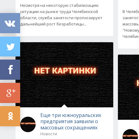
Несмотря на некоторую стабилизацию
ситуации на рынке труда Челябинской
В Челяб
области, служба занятости прогнозирует
занятос
дальнейший рост безработицы...
массовы
"Новому
Челябин
Еще три южноуральских
предприятия заявили о
массовых сокращениях
Новости