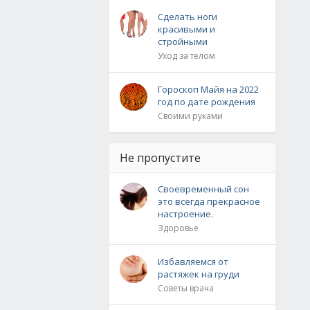
Сделать ноги
красивыми и
стройными
Уход за телом
Гороскоп Майя на 2022
год по дате рождения
Своими руками
Не пропустите
Своевременный сон
это всегда прекрасное
настроение.
Здоровье
Избавляемся от
растяжек на груди
Советы врача