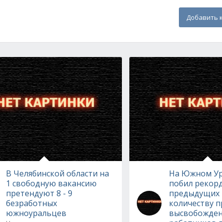
Добавить 
В Челябинской области на
На Южном Ур
1 свободную вакансию
побил рекорд
претендуют 8 - 9
предыдущих 
безработных
количеству 
южноуральцев
высвобожде