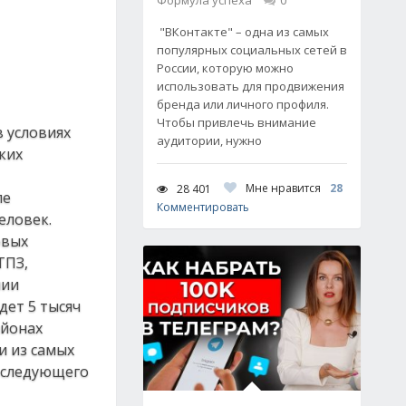
Формула успеха
0
"ВКонтакте" – одна из самых
популярных социальных сетей в
России, которую можно
использовать для продвижения
бренда или личного профиля.
Чтобы привлечь внимание
в условиях
аудитории, нужно
ких
Мне нравится
28
28 401
ле
Комментировать
еловек.
овых
ТПЗ,
нии
дет 5 тысяч
айонах
и из самых
а следующего