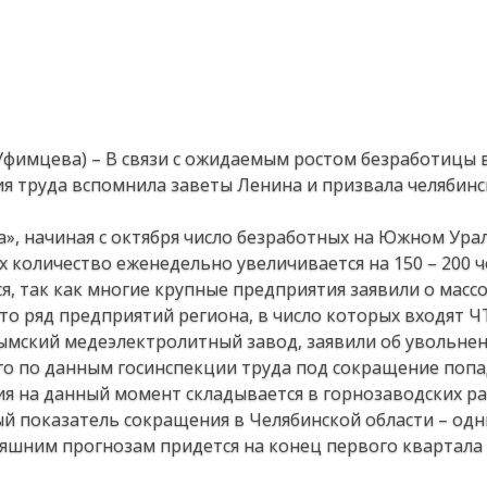
 Уфимцева) – В связи с ожидаемым ростом безработицы 
ия труда вспомнила заветы Ленина и призвала челябинс
», начиная с октября число безработных на Южном Ура
 количество еженедельно увеличивается на 150 – 200 ч
я, так как многие крупные предприятия заявили о масс
то ряд предприятий региона, в число которых входят Ч
ымский медеэлектролитный завод, заявили об увольне
го по данным госинспекции труда под сокращение попа
ия на данный момент складывается в горнозаводских р
й показатель сокращения в Челябинской области – одн
дняшним прогнозам придется на конец первого квартал