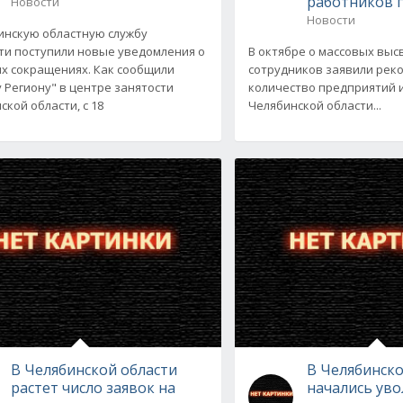
работников 
Новости
Новости
инскую областную службу
ти поступили новые уведомления о
В октябре о массовых вы
х сокращениях. Как сообщили
сотрудников заявили рек
 Региону" в центре занятости
количество предприятий 
ской области, с 18
Челябинской области...
В Челябинской области
В Челябинско
растет число заявок на
начались ув