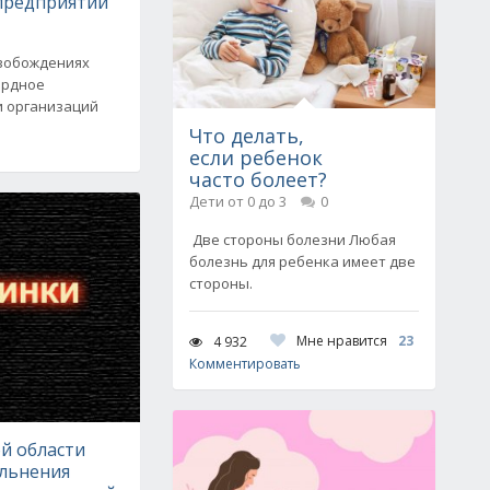
предприятий
свобождениях
ордное
и организаций
Что делать,
если ребенок
часто болеет?
Дети от 0 до 3
0
Две стороны болезни Любая
болезнь для ребенка имеет две
стороны.
Мне нравится
23
4 932
Комментировать
й области
ольнения