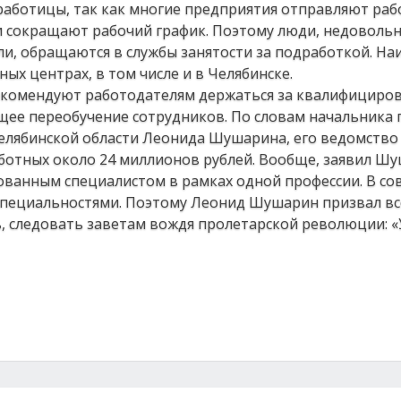
работицы, так как многие предприятия отправляют раб
ли сокращают рабочий график. Поэтому люди, недоволь
и, обращаются в службы занятости за подработкой. На
ых центрах, в том числе и в Челябинске.
рекомендуют работодателям держаться за квалифициро
ее переобучение сотрудников. По словам начальника 
Челябинской области Леонида Шушарина, его ведомство
ботных около 24 миллионов рублей. Вообще, заявил Шу
ованным специалистом в рамках одной профессии. В с
 специальностями. Поэтому Леонид Шушарин призвал вс
ь, следовать заветам вождя пролетарской революции: «