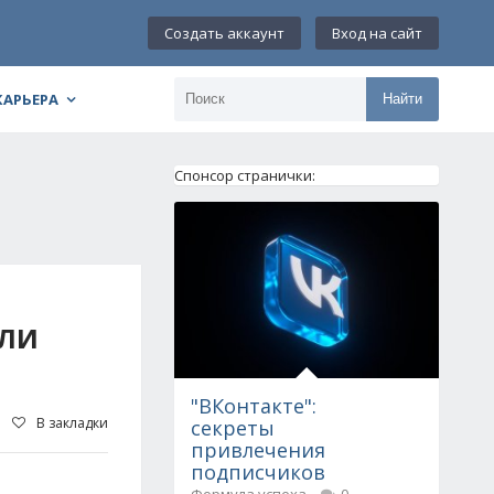
Создать аккаунт
Вход на сайт
КАРЬЕРА
Найти
Спонсор странички:
ИЛИ
"ВКонтакте":
В закладки
секреты
привлечения
подписчиков