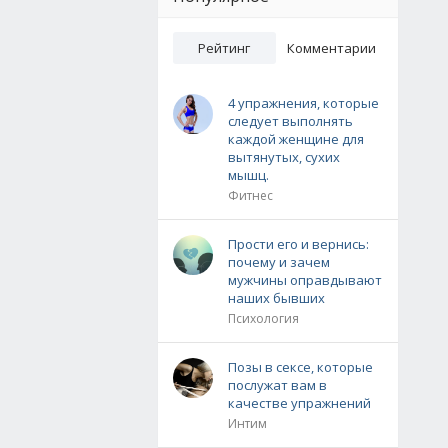
Рейтинг
Комментарии
4 упражнения, которые
следует выполнять
каждой женщине для
вытянутых, сухих
мышц.
Фитнес
Прости его и вернись:
почему и зачем
мужчины оправдывают
наших бывших
Психология
Позы в сексе, которые
послужат вам в
качестве упражнений
Интим