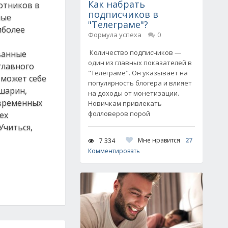
Как набрать
отников в
подписчиков в
ные
"Телеграме"?
иболее
Формула успеха
0
Количество подписчиков —
ванные
один из главных показателей в
главного
"Телеграме". Он указывает на
 может себе
популярность блогера и влияет
шарин,
на доходы от монетизации.
овременных
Новичкам привлекать
фолловеров порой
ех
Учиться,
Мне нравится
27
7 334
Комментировать