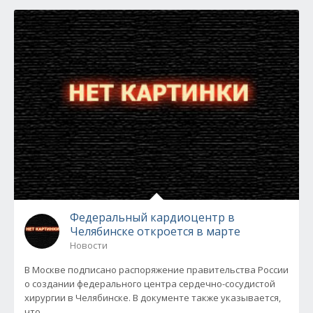
Федеральный кардиоцентр в
Челябинске откроется в марте
Новости
В Москве подписано распоряжение правительства России
о создании федерального центра сердечно-сосудистой
хирургии в Челябинске. В документе также указывается,
что