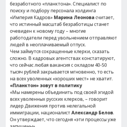
безработного «планктона». Специалист по
поиску и подбору персонала холдинга
«Империя Кадров»
Марина Леонова
считает,
что истинный масштаб безработицы станет
очевиден к новому году – многие
работодатели перед увольнением отправляют
людей в неоплачиваемый отпуск.
Чем займутся сокращенные клерки, сказать
сложно. В кадровых агентствах констатируют,
что сейчас любая вакансия с окладом 40-50
тысяч рублей закрывается мгновенно, то есть
на всех уволенных «хороших мест» не хватит.
«Планктон» зовут в политику
«Мы намерены объединить под своей эгидой
всех уволенных русских клерков, – говорит
лидер Движения против нелегальной
иммиграции, националист
Александр Белов
.
Он утверждает, что сегодня «эти процессы уже
запущены».