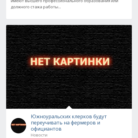
имеют высшего профессионального образования или
должного стажа работы...
Южноуральских клерков будут
переучивать на фермеров и
официантов
Новости