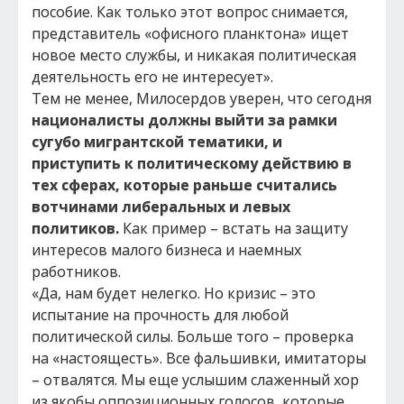
пособие. Как только этот вопрос снимается,
представитель «офисного планктона» ищет
новое место службы, и никакая политическая
деятельность его не интересует».
Тем не менее, Милосердов уверен, что сегодня
националисты должны выйти за рамки
сугубо мигрантской тематики, и
приступить к политическому действию в
тех сферах, которые раньше считались
вотчинами либеральных и левых
политиков.
Как пример – встать на защиту
интересов малого бизнеса и наемных
работников.
«Да, нам будет нелегко. Но кризис – это
испытание на прочность для любой
политической силы. Больше того – проверка
на «настоящесть». Все фальшивки, имитаторы
– отвалятся. Мы еще услышим слаженный хор
из якобы оппозиционных голосов, которые