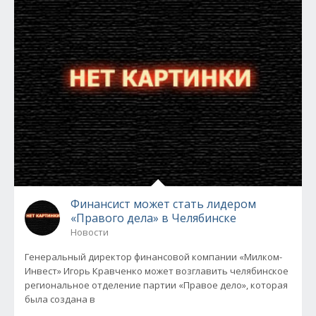
Финансист может стать лидером
«Правого дела» в Челябинске
Новости
Генеральный директор финансовой компании «Милком-
Инвест» Игорь Кравченко может возглавить челябинское
региональное отделение партии «Правое дело», которая
была создана в