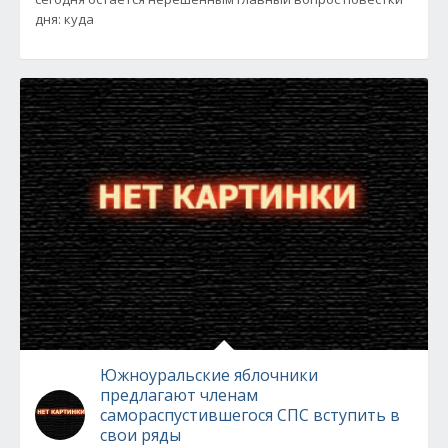
дня: куда
Южноуральские яблочники
предлагают членам
самораспустившегося СПС вступить в
свои ряды