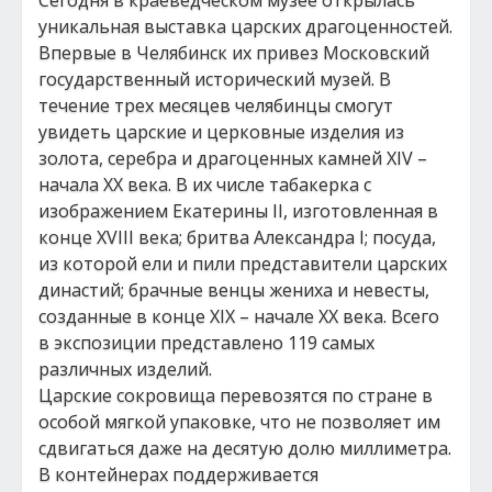
Сегодня в краеведческом музее открылась
уникальная выставка царских драгоценностей.
Впервые в Челябинск их привез Московский
государственный исторический музей. В
течение трех месяцев челябинцы смогут
увидеть царские и церковные изделия из
золота, серебра и драгоценных камней XIV –
начала XX века. В их числе табакерка с
изображением Екатерины II, изготовленная в
конце XVIII века; бритва Александра I; посуда,
из которой ели и пили представители царских
династий; брачные венцы жениха и невесты,
созданные в конце XIX – начале XX века. Всего
в экспозиции представлено 119 самых
различных изделий.
Царские сокровища перевозятся по стране в
особой мягкой упаковке, что не позволяет им
сдвигаться даже на десятую долю миллиметра.
В контейнерах поддерживается