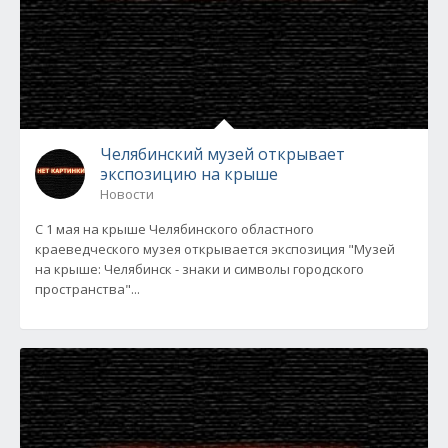
Челябинский музей открывает
экспозицию на крыше
Новости
С 1 мая на крыше Челябинского областного
краеведческого музея открывается экспозиция "Музей
на крыше: Челябинск - знаки и символы городского
пространства"...