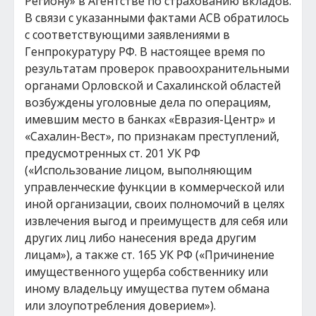
Региону» в Агентстве по страхованию вкладов.
В связи с указанными фактами АСВ обратилось
с соответствующими заявлениями в
Генпрокуратуру РФ. В настоящее время по
результатам проверок правоохранительными
органами Орловской и Сахалинской областей
возбуждены уголовные дела по операциям,
имевшим место в банках «Евразия-Центр» и
«Сахалин-Вест», по признакам преступлений,
предусмотренных ст. 201 УК РФ
(«Использование лицом, выполняющим
управленческие функции в коммерческой или
иной организации, своих полномочий в целях
извлечения выгод и преимуществ для себя или
других лиц либо нанесения вреда другим
лицам»), а также ст. 165 УК РФ («Причинение
имущественного ущерба собственнику или
иному владельцу имущества путем обмана
или злоупотребления доверием»).