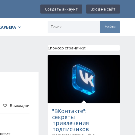
Создать аккаунт
Вход на сайт
КАРЬЕРА
Найти
Спонсор странички:
В закладки
"ВКонтакте":
секреты
привлечения
подписчиков
титут