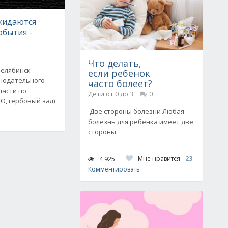
ожидаются
обытия -
Что делать,
 Челябинск -
если ребенок
нодательного
часто болеет?
ласти по
Дети от 0 до 3
0
О, гербовый зал)
Две стороны болезни Любая
болезнь для ребенка имеет две
стороны.
Мне нравится
23
4 925
Комментировать