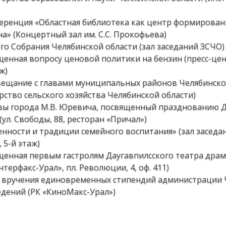
нференция «Областная библиотека как центр формирован
» (Концертный зал им. С.С. Прокофьева)
ого Собрания Челябинской области (зал заседаний ЗСЧО)
ященная вопросу ценовой политики на бензин (пресс-це
ж)
совещание с главами муниципальных районов Челябинско
ство сельского хозяйства Челябинской области)
лавы города М.В. Юревича, посвященный празднованию 
ул. Свободы, 88, ресторан «Причал»)
ценности и традиции семейного воспитания» (зал заседа
 5-й этаж)
вященная первым гастролям Даугавпилсского театра драм
ерфакс-Урал», пл. Революции, 4, оф. 411)
ия вручения единовременных стипендий администрации 
едений (РК «КиноМакс-Урал»)