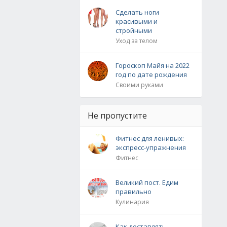
Сделать ноги
красивыми и
стройными
Уход за телом
Гороскоп Майя на 2022
год по дате рождения
Своими руками
Не пропустите
Фитнес для ленивых:
экспресс-упражнения
Фитнес
Великий пост. Едим
правильно
Кулинария
Как доставлять