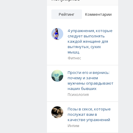
Рейтинг
Комментарии
4 упражнения, которые
следует выполнять
каждой женщине для
вытянутых, сухих
мышц.
Фитнес
Прости его и вернись:
почему и зачем
мужчины оправдывают
наших бывших
Психология
Позы в сексе, которые
послужат вам в
качестве упражнений
Интим