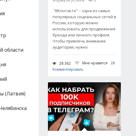
Формула успеха
0
"ВКонтакте" – одна из самых
ия
популярных социальных сетей в
России, которую можно
использовать для продвижения
нтр
бренда или личного профиля.
Чтобы привлечь внимание
аудитории, нужно
й области
Мне нравится
28
28 362
Дня
Комментировать
ний
ы (Латвия)
Челябинска