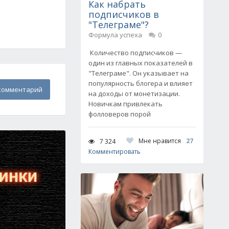
Как набрать
подписчиков в
"Телеграме"?
Формула успеха
0
Количество подписчиков —
один из главных показателей в
"Телеграме". Он указывает на
популярность блогера и влияет
комментарий
на доходы от монетизации.
Новичкам привлекать
фолловеров порой
Мне нравится
27
7 324
Комментировать