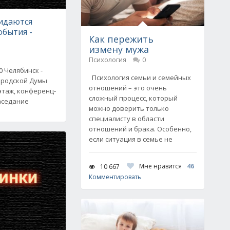
жидаются
обытия -
Как пережить
измену мужа
Психология
0
00 Челябинск -
Психология семьи и семейных
ородской Думы
отношений – это очень
этаж, конференц-
сложный процесс, который
Заседание
можно доверить только
специалисту в области
отношений и брака. Особенно,
если ситуация в семье не
Мне нравится
46
10 667
Комментировать