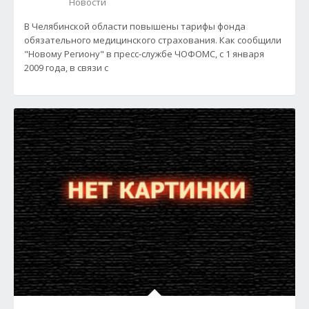
Новости
В Челябинской области повышены тарифы фонда
обязательного медицинского страхования. Как сообщили
"Новому Региону" в пресс-службе ЧОФОМС, с 1 января
2009 года, в связи с