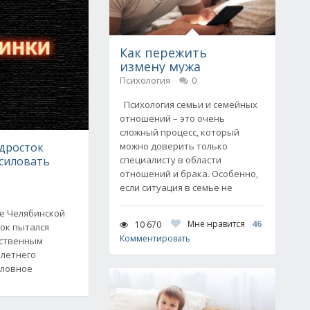
Как пережить
измену мужа
Психология
0
Психология семьи и семейных
отношений – это очень
сложный процесс, который
одросток
можно доверить только
асиловать
специалисту в области
отношений и брака. Особенно,
если ситуация в семье не
е Челябинской
Мне нравится
46
10 670
ок пытался
Комментировать
дственным
олетнего
оловное