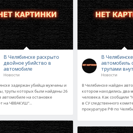
В Челябинске раскрыто
В Челябинск
двойное убийство в
автомобиль 
автомобиле
трупами вну
Новости
Новости
инске задержан убийца мужчины и
В Челябинске найден авто
, трупы которых были найдены 26
котором находились два 
в автомобиле на остановке
человека. Как сообщили "
т на ЧВВАКУШ"...
в СУ следственного комит
прокуратуре РФ по Челяб