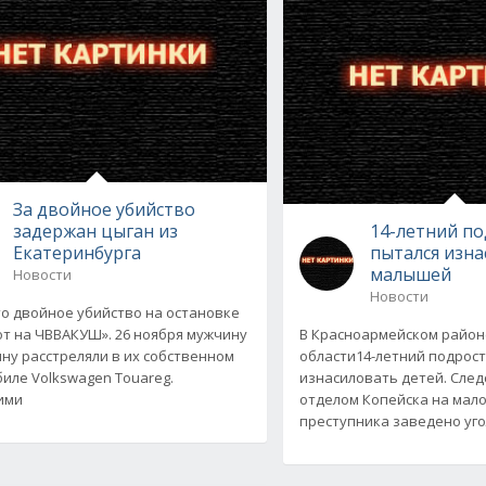
За двойное убийство
задержан цыган из
14-летний п
Екатеринбурга
пытался изн
малышей
Новости
Новости
о двойное убийство на остановке
т на ЧВВАКУШ». 26 ноября мужчину
В Красноармейском район
ну расстреляли в их собственном
области14-летний подрост
иле Volkswagen Touareg.
изнасиловать детей. Сле
ими
отделом Копейска на мал
преступника заведено уг