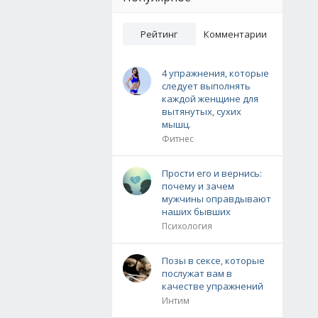
Рейтинг
Комментарии
4 упражнения, которые
следует выполнять
каждой женщине для
вытянутых, сухих
мышц.
Фитнес
Прости его и вернись:
почему и зачем
мужчины оправдывают
наших бывших
Психология
Позы в сексе, которые
послужат вам в
качестве упражнений
Интим