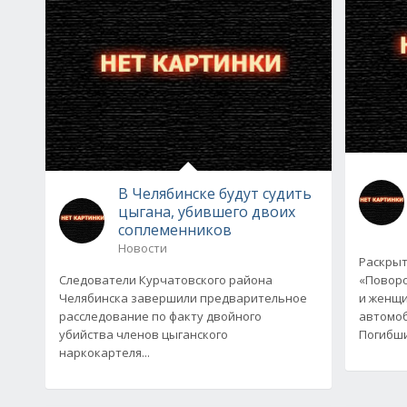
В Челябинске будут судить
цыгана, убившего двоих
соплеменников
Новости
Раскрыт
Следователи Курчатовского района
«Поворо
Челябинска завершили предварительное
и женщи
расследование по факту двойного
автомоб
убийства членов цыганского
Погибш
наркокартеля...