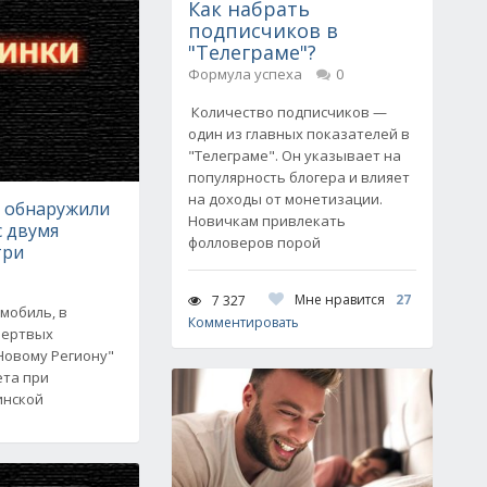
Как набрать
подписчиков в
"Телеграме"?
Формула успеха
0
Количество подписчиков —
один из главных показателей в
"Телеграме". Он указывает на
популярность блогера и влияет
на доходы от монетизации.
е обнаружили
Новичкам привлекать
с двумя
фолловеров порой
три
Мне нравится
27
7 327
мобиль, в
Комментировать
мертвых
Новому Региону"
ета при
инской