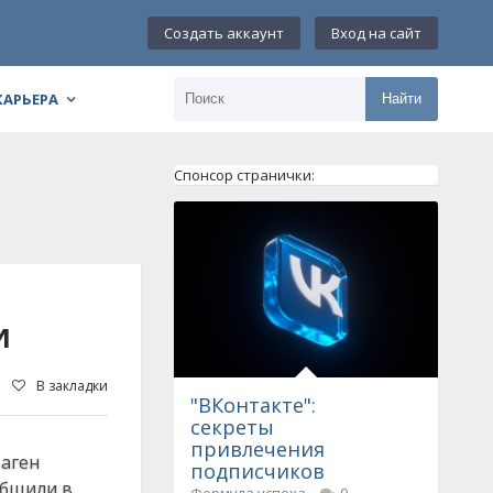
Создать аккаунт
Вход на сайт
КАРЬЕРА
Найти
Спонсор странички:
И
В закладки
"ВКонтакте":
секреты
привлечения
ваген
подписчиков
общили в