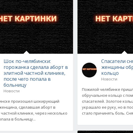
Шок по-челябински:
Спасатели сн
горожанка сделала аборт в
женщины об
элитной частной клинике,
кольцо
после чего попала в
Новости
больницу
Пожилой челябинке пришл
Новости
обручальное кольцо с п
бинске произошел шокирующий
спасателей. Золотое кольц
 женщина, сделавшая аборт в
украшало ее руку, но в п
 частной клинике, через несколько
стало причинять боль. Сн
пала в больницу...