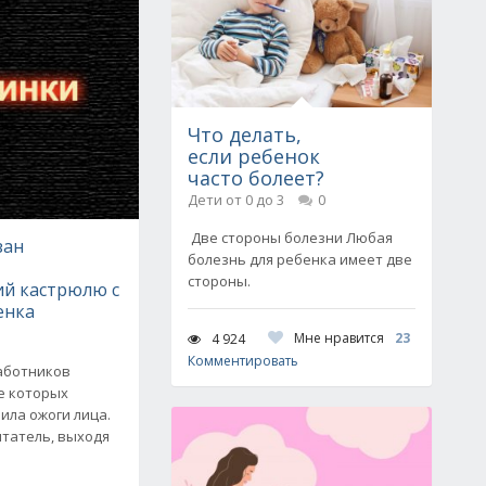
Что делать,
если ребенок
часто болеет?
Дети от 0 до 3
0
Две стороны болезни Любая
зан
болезнь для ребенка имеет две
стороны.
й кастрюлю с
енка
Мне нравится
23
4 924
Комментировать
работников
не которых
ила ожоги лица.
итатель, выходя