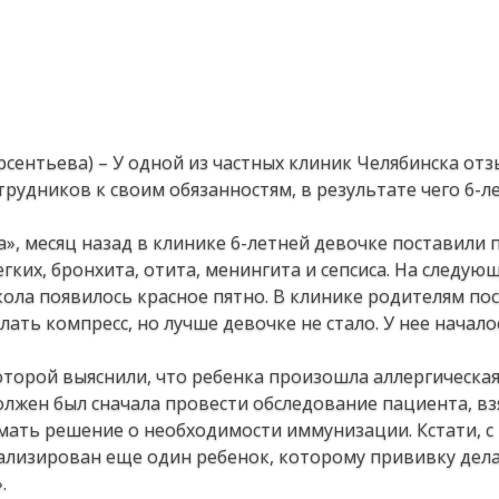
Арсентьева) – У одной из частных клиник Челябинска от
рудников к своим обязанностям, в результате чего 6-л
», месяц назад в клинике 6-летней девочке поставили 
ких, бронхита, отита, менингита и сепсиса. На следую
укола появилось красное пятно. В клинике родителям п
ать компресс, но лучше девочке не стало. У нее начало
которой выяснили, что ребенка произошла аллергическая
олжен был сначала провести обследование пациента, вз
ать решение о необходимости иммунизации. Кстати, с
ализирован еще один ребенок, которому прививку дела
.