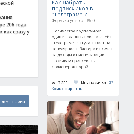
Как набрать
ческой
подписчиков в
"Телеграме"?
ания.
Формула успеха
0
ре 206 года
Количество подписчиков —
 как сразу у
один из главных показателей в
"Телеграме". Он указывает на
популярность блогера и влияет
на доходы от монетизации.
Новичкам привлекать
фолловеров порой
Мне нравится
27
7 322
Комментировать
комментарий