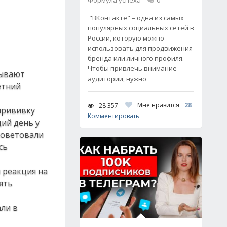
Формула успеха
0
"ВКонтакте" – одна из самых
популярных социальных сетей в
России, которую можно
использовать для продвижения
бренда или личного профиля.
Чтобы привлечь внимание
зывают
аудитории, нужно
етний
Мне нравится
28
28 357
прививку
Комментировать
щий день у
осоветовали
сь
 реакция на
ять
ли в