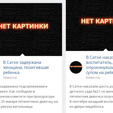
В Сатке нака
В Сатке задержана
воспитатель,
женщина, похитившая
опрокинувши
ребенка
супом на реб
Новости
Новости
 задержана подозреваемая в
В Сатке наказали шесть 
инге. Как сообщили в
детского сада №27, по ви
енном комитете при прокуратуре
пятилетняя девочка получ
, 25 января пятилетнюю девочку на
В сентябре младший восп
увезла жительница
из двери пищеблока,