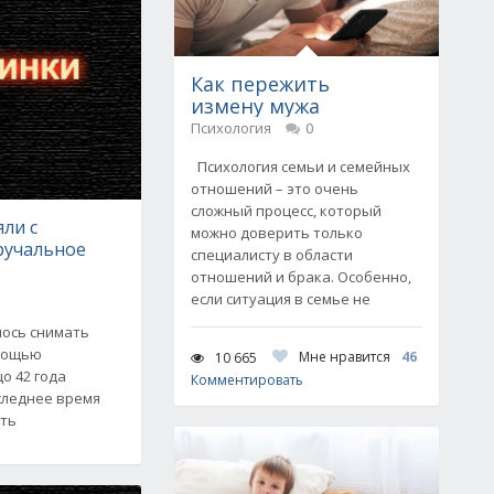
Как пережить
измену мужа
Психология
0
Психология семьи и семейных
отношений – это очень
сложный процесс, который
яли с
можно доверить только
ручальное
специалисту в области
отношений и брака. Особенно,
если ситуация в семье не
ось снимать
омощью
Мне нравится
46
10 665
о 42 года
Комментировать
оследнее время
ять