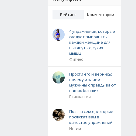
Рейтинг
Комментарии
4 упражнения, которые
следует выполнять
каждой женщине для
вытянутых, сухих
мышц.
Фитнес
Прости его и вернись:
почему и зачем
мужчины оправдывают
наших бывших
Психология
Позы в сексе, которые
послужат вам в
качестве упражнений
Интим