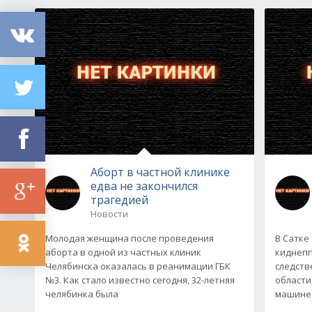
Аборт в частной клинике
едва не закончился
трагедией
Новости
Молодая женщина после проведения
В Сатке
аборта в одной из частных клиник
киднепп
Челябинска оказалась в реанимации ГБК
следств
№3. Как стало известно сегодня, 32-летняя
области
челябинка была
машине 