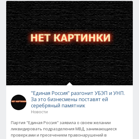
"Единая Россия" разгонит УБЭП и УНП.
За это бизнесмены поставят ей
серебряный памятник
Новости
Партия "Единая Россия" заявила о своем желании
ликвидировать подразделения МВД, занимающиеся
проверками и пресечением правонарушений в