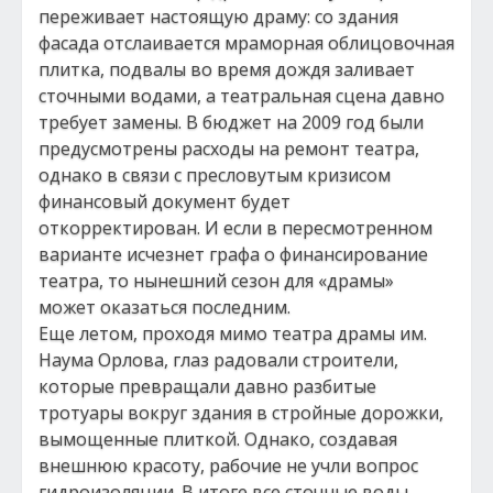
переживает настоящую драму: со здания
фасада отслаивается мраморная облицовочная
плитка, подвалы во время дождя заливает
сточными водами, а театральная сцена давно
требует замены. В бюджет на 2009 год были
предусмотрены расходы на ремонт театра,
однако в связи с пресловутым кризисом
финансовый документ будет
откорректирован. И если в пересмотренном
варианте исчезнет графа о финансирование
театра, то нынешний сезон для «драмы»
может оказаться последним.
Еще летом, проходя мимо театра драмы им.
Наума Орлова, глаз радовали строители,
которые превращали давно разбитые
тротуары вокруг здания в стройные дорожки,
вымощенные плиткой. Однако, создавая
внешнюю красоту, рабочие не учли вопрос
гидроизоляции. В итоге все сточные воды