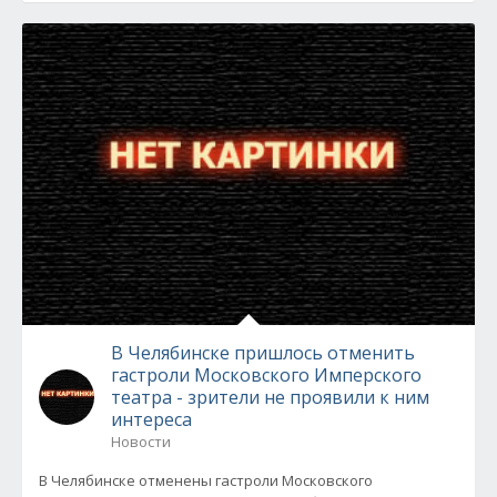
В Челябинске пришлось отменить
гастроли Московского Имперского
театра - зрители не проявили к ним
интереса
Новости
В Челябинске отменены гастроли Московского