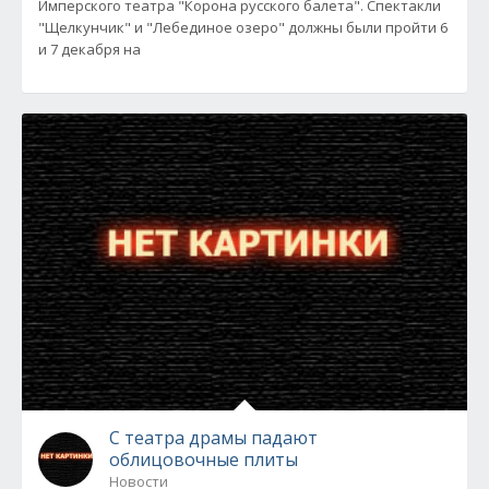
Имперского театра "Корона русского балета". Спектакли
"Щелкунчик" и "Лебединое озеро" должны были пройти 6
и 7 декабря на
С театра драмы падают
облицовочные плиты
Новости