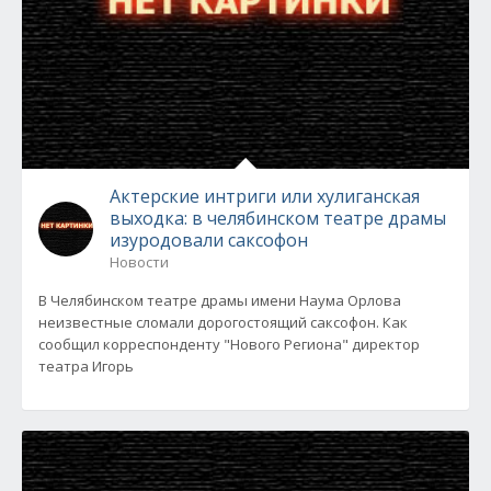
Актерские интриги или хулиганская
выходка: в челябинском театре драмы
изуродовали саксофон
Новости
В Челябинском театре драмы имени Наума Орлова
неизвестные сломали дорогостоящий саксофон. Как
сообщил корреспонденту "Нового Региона" директор
театра Игорь