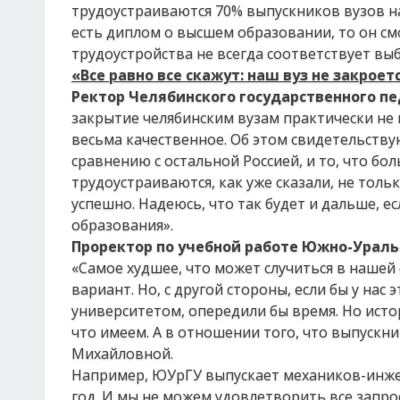
трудоустраиваются 70% выпускников вузов наш
есть диплом о высшем образовании, то он см
трудоустройства не всегда соответствует вы
«Все равно все скажут: наш вуз не закрое
Ректор Челябинского государственного п
закрытие челябинским вузам практически не г
весьма качественное. Об этом свидетельству
сравнению с остальной Россией, и то, что бо
трудоустраиваются, как уже сказали, не толь
успешно. Надеюсь, что так будет и дальше, е
образования».
Проректор по учебной работе Южно-Ураль
«Самое худшее, что может случиться в нашей
вариант. Но, с другой стороны, если бы у на
университетом, опередили бы время. Но исто
что имеем. А в отношении того, что выпускни
Михайловной.
Например, ЮУрГУ выпускает механиков-инжен
год. И мы не можем удовлетворить все запро