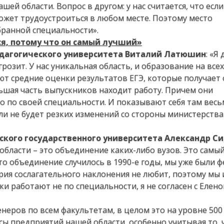
ей области. Вопрос в другом: у нас считается, что если
ожет трудоустроиться в любом месте. Поэтому место
бранной специальности».
тся, потому что он самый лучший»
едагогического университета Виталий Латюшин
: «Я
розит. У нас уникальная область, и образование на все
ют средние оценки результатов ЕГЭ, которые получает 
льшая часть выпускников находит работу. Причем они
ко по своей специальности. И показывают себя там весь
сли не будет резких изменений со стороны министерства
ского государственного университета Александр С
 области – это объединение каких-либо вузов. Это самы
с это объединение случилось в 1990-е годы, мы уже были
рия сослагательного наклонения не любит, поэтому мы 
ки работают не по специальности, я не согласен с Елено
еров по всем факультетам, в целом это на уровне 500
сы предприятий нашей области, особенно учитывая то, 