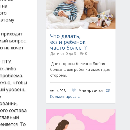
 на
ого
оэтому
 приходят
Что делать,
мый вопрос.
если ребенок
часто болеет?
о не хочет
Дети от 0 до 3
0
 ПТУ.
Две стороны болезни Любая
их-либо
болезнь для ребенка имеет две
 проблема.
стороны.
нужно, чтобы
ый уровень.
Мне нравится
23
4 928
о
Комментировать
зовании,
ого состава
 главный
еняется. То