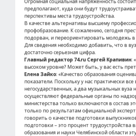
Огромная социальная напряженность состоит
предполагают, куда они будут трудоустраиват
перспективы места трудоустройства.
В качестве альтернативы высшему профессио
профобразование. К сожалению, сегодня прес
подорван, и переориентировать молодежь в
Для сведения необходимо добавить, что в вуз
достаточно серьезная цифра.
Главный редактор 74.
ru
Сергей Крапивин
:
высоком уровне? Может быть, у вас есть пре
Елена Зайко
: «Качество образования оцени
показатели. Поскольку у нас практически вс
негосударственных, а два музыкальных вуза 
осуществляют федеральные органы по надзор
министерства только включаются в состав э
только по результатам официальной эксперт
говорить о качестве подготовки выпускников
подготовки – это процент трудоустройства 
образования и науки Челябинской области эту