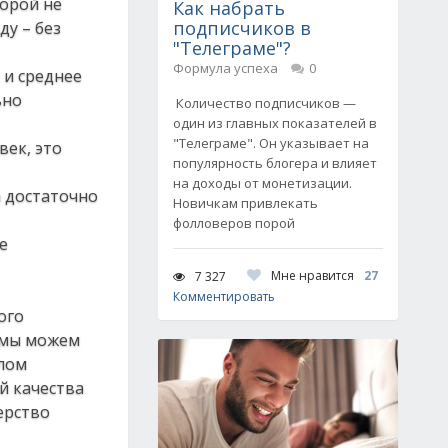
порой не
Как набрать
подписчиков в
ду – без
"Телеграме"?
Формула успеха
0
 и среднее
ьно
Количество подписчиков —
один из главных показателей в
"Телеграме". Он указывает на
век, это
популярность блогера и влияет
на доходы от монетизации.
а достаточно
Новичкам привлекать
фолловеров порой
е
Мне нравится
27
7 327
Комментировать
ого
и мы можем
елом
й качества
ерство