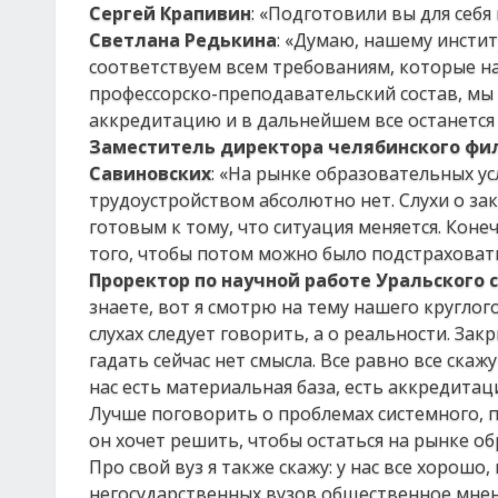
Сергей Крапивин
: «Подготовили вы для себя
Светлана Редькина
: «Думаю, нашему инстит
соответствуем всем требованиям, которые на
профессорско-преподавательский состав, мы
аккредитацию и в дальнейшем все останется 
Заместитель директора челябинского фи
Савиновских
:
«На рынке образовательных усл
трудоустройством абсолютно нет. Слухи о за
готовым к тому, что ситуация меняется. Кон
того, чтобы потом можно было подстраховать
Проректор по научной работе Уральского
знаете, вот я смотрю на тему нашего круглого
слухах следует говорить, а о реальности. З
гадать сейчас нет смысла. Все равно все скаж
нас есть материальная база, есть аккредита
Лучше поговорить о проблемах системного, п
он хочет решить, чтобы остаться на рынке об
Про свой вуз я также скажу: у нас все хорош
негосударственных вузов общественное мнен