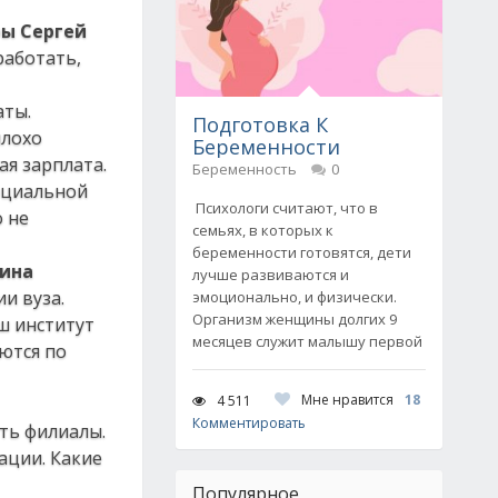
ры Сергей
работать,
аты.
Подготовка К
плохо
Беременности
ая зарплата.
Беременность
0
социальной
Психологи считают, что в
 не
семьях, в которых к
беременности готовятся, дети
шина
лучше развиваются и
и вуза.
эмоционально, и физически.
Организм женщины долгих 9
ш институт
месяцев служит малышу первой
ются по
Мне нравится
18
4 511
Комментировать
ть филиалы.
ации. Какие
Популярное