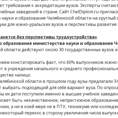
т требования к аккредитации вузов. Эксперты считают
бных заведений в стране. Сайт ChelDiplom.ru приглас
 науки и образования Челябинской области на круглый 
ии для южно-уральских вузов и перспективы развития
танется без перспективы трудоустройства»
 образования министерства науки и образования 
ой области действуют около 30 государственных вузов и
жем констатировать факт, что 60% выпускников южно
ют в учреждения начального и среднего профессиональ
ществе налицо.
Челябинской области в прошлом году вузы предлагали 3
 выбрать подходящий для себя вариант вуза. По опрос
обы их дети поступили именно в высшее учебное заведен
может быть некачественное, непрестижное образование
ии, а ни в коей мере не в ПТУ, техникуме или колледж
некоторый перекос в сторону увеличения числа выпуск