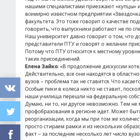
нашими специалистами приезжают «купцы» из 
всемирно известном предприятии «Звездочк
факультета. Это тоже говорит о качестве под
говорить, что выпускники работают не по сп
Наш университет давно говорит о том, что д
представители ПТУ и говорят о желании прис
Потому что ПТУ относится к местному уровню
таких присоединений.
Елена Зайко
: «В продолжение дискуссии хот
Действительно, все они находятся в областно
вузов – проблема так не ставится. Что касае
Особые пики в колеса никто не ставит, поско
наши училища перешли на федеральную собс
Думаю, ни то, ни другое невозможно. Тем не
профобразования в регионе идет. Может быть
реорганизации, когда мы при том же количес
просто стираем рамки и из нескольких обра
факт – за последние несколько лет число вузо