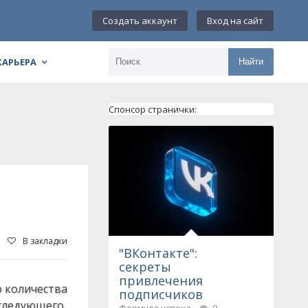
Создать аккаунт
Вход на сайт
КАРЬЕРА
Найти
Спонсор странички:
В закладки
"ВКонтакте":
секреты
привлечения
о количества
подписчиков
о следующего