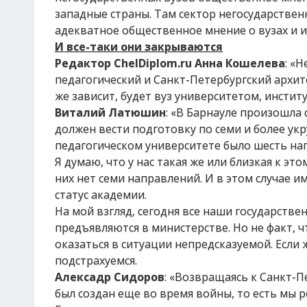
западные страны. Там сектор негосударственн
адекватное общественное мнение о вузах и и
И все-таки они закрываются
Редактор ChelDiplom.ru Анна Кошелева
: «
педагогический и Санкт-Петербургский архит
же зависит, будет вуз университетом, инсти
Виталий Латюшин
: «В Барнауле произошла
должен вести подготовку по семи и более ук
педагогическом университете было шесть на
Я думаю, что у нас такая же или близкая к э
них нет семи направлений. И в этом случае и
статус академии.
На мой взгляд, сегодня все наши государств
предъявляются в министерстве. Но не факт, ч
оказаться в ситуации непредсказуемой. Если ж
подстрахуемся.
Алексадр Сидоров
: «Возвращаясь к Санкт-П
был создан еще во время войны, то есть мы р