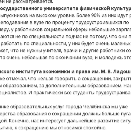
ей не рассматривается.
государственного университета физической культу
выпускников на высоком уровне. Более 90% из них идут 
преподавания в вузе по проценту трудоустроившихся по
меру, у работников социальной сферы небольшие зарпл
аются не по специальности подчас не потому, что они 
 работать по специальности, у них будет очень маленьк
ажет, что не нужны учителя, врачи и другие работники 
та очень небольшая по окончании вуза, и молодежь это
кого института экономики и права им. М. В. Ладо
же отмечал, что нельзя говорить о сокращении, закрыти
м образованием, за дополнительным образованием. На
пециалистов. И практически все студенты трудоустраива
ынке образовательных услуг города Челябинска мы уже
ерства образования о сокращении должны больше пуга
дой. Конечно, нас интересует дальнейшее развитие ситу
рытию, к сокращению мы относимся спокойно.