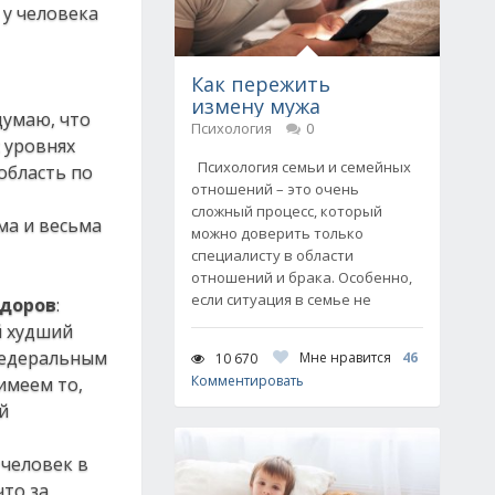
 у человека
Как пережить
измену мужа
 думаю, что
Психология
0
х уровнях
Психология семьи и семейных
область по
отношений – это очень
сложный процесс, который
ма и весьма
можно доверить только
специалисту в области
отношений и брака. Особенно,
если ситуация в семье не
идоров
:
й худший
 федеральным
Мне нравится
46
10 670
Комментировать
имеем то,
й
 человек в
что за