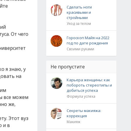
уйте
Сделать ноги
красивыми и
стройными
Уход за телом
кий
уса. От чего
Гороскоп Майя на 2022
год по дате рождения
ниверситет
Своими руками
Не пропустите
о я знаю, у
довать на
Карьера женщины: как
побороть стереотипы и
ним
добиться успеха
мы все можем
Формула успеха
чно же,
Секреты макияжа:
коррекция
ту. Этот вуз
Макияж
о и в