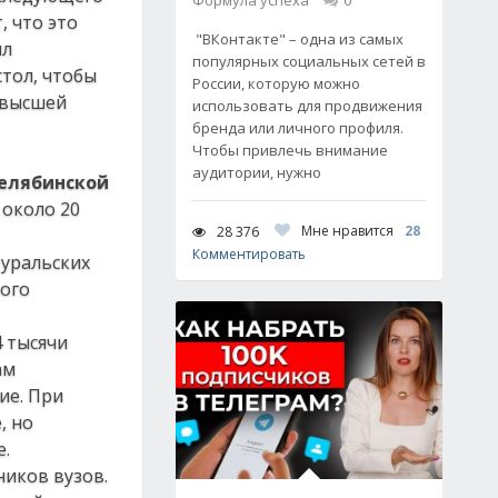
Формула успеха
0
, что это
"ВКонтакте" – одна из самых
ил
популярных социальных сетей в
стол, чтобы
России, которую можно
 высшей
использовать для продвижения
бренда или личного профиля.
Чтобы привлечь внимание
аудитории, нужно
Челябинской
 около 20
Мне нравится
28
28 376
Комментировать
-уральских
ного
4 тысячи
ам
ие. При
, но
е.
ников вузов.