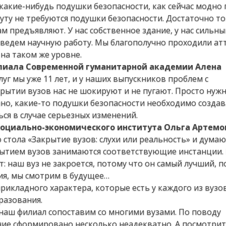
 какие-нибудь подушки безопасности, как сейчас модно
уту не требуются подушки безопасности. Достаточно то
м предъявляют. У нас собственное здание, у нас сильны
 ведем научную работу. Мы благополучно проходили ат
на таком же уровне.
лиала Современной гуманитарной академии Алена
уг мы уже 11 лет, и у наших выпускников проблем с
крытии вузов нас не шокируют и не пугают. Просто нуж
ечно, какие-то подушки безопасности необходимо создав
ся в случае серьезных изменений.
 социально-экономического института Ольга Артемо
 стола «Закрытие вузов: слухи или реальность» и думаю,
акрытием вузов занимаются соответствующие инстанции.
ут: наш вуз не закроется, потому что он самый лучший, п
ция, мы смотрим в будущее…
рикладного характера, которые есть у каждого из вузо
разования.
о, наш филиал сопоставим со многими вузами. По поводу
ие сформировано несколько неадекватно. А посмотрит