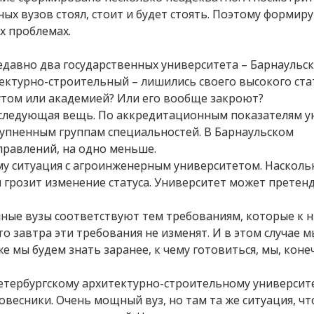
ых вузов стоял, стоит и будет стоять. Поэтому формир
х проблемах.
Недавно два государственных университета – Барнаульс
ектурно-строительный – лишились своего высокого стат
тутом или академией? Или его вообще закроют?
 следующая вещь. По аккредитационным показателям у
рупненным группам специальностей. В Барнаульском
правлений, на одно меньше.
тому ситуация с агроинженерным университетом. Наскольк
м грозит изменение статуса. Университет может претен
енные вузы соответствуют тем требованиям, которые к 
то завтра эти требования не изменят. И в этом случае 
е мы будем знать заранее, к чему готовиться, мы, коне
етербургскому архитектурно-строительному университе
овесники. Очень мощный вуз, но там та же ситуация, чт