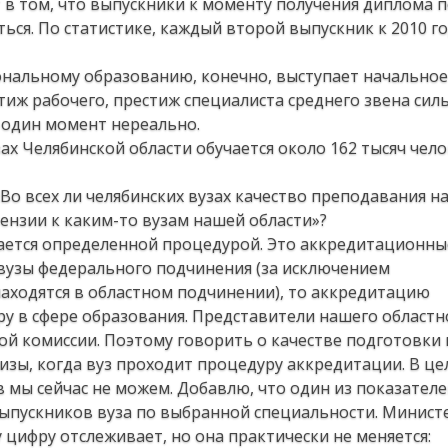
 в том, что выпускники к моменту получения диплома 
ься. По статистике, каждый второй выпускник к 2010 го
нальному образованию, конечно, выступает начальное
тиж рабочего, престиж специалиста среднего звена сил
 один момент нереально.
ах Челябинской области обучается около 162 тысяч чело
 «Во всех ли челябинских вузах качество преподавания н
тензии к каким-то вузам нашей области»?
вается определенной процедурой. Это аккредитационны
е вузы федерального подчинения (за исключением
находятся в областном подчинении), то аккредитацию
у в сфере образования. Представители нашего областн
той комиссии. Поэтому говорить о качестве подготовк
изы, когда вуз проходит процедуру аккредитации. В ц
 мы сейчас не можем. Добавлю, что один из показателе
выпускников вуза по выбранной специальности. Минист
 цифру отслеживает, но она практически не меняется: