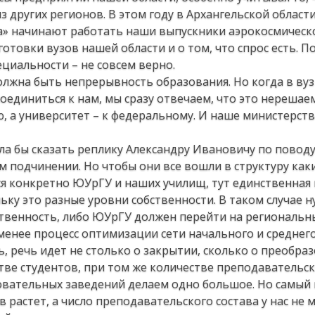
других регионов. В этом году в Архангельской области
а» начинают работать наши выпускники аэрокосмическ
готовки вузов нашей области и о том, что спрос есть. П
ециальности – не совсем верно.
олжна быть непрерывность образования. Но когда в вуз
оединиться к нам, мы сразу отвечаем, что это нерешае
, а университет – к федеральному. И наше министерств
ела бы сказать реплику Александру Ивановичу по поводу
м подчинении. Но чтобы они все вошли в структуру как
тся конкретно ЮУрГУ и наших училищ, тут единственная
льку это разные уровни собственности. В таком случае 
твенность, либо ЮУрГУ должен перейти на региональн
 менее процесс оптимизации сети начального и среднег
, речь идет не столько о закрытии, сколько о преобра
тве студентов, при том же количестве преподавательск
зовательных заведений делаем одно большое. Но самый
в растет, а число преподавательского состава у нас не м