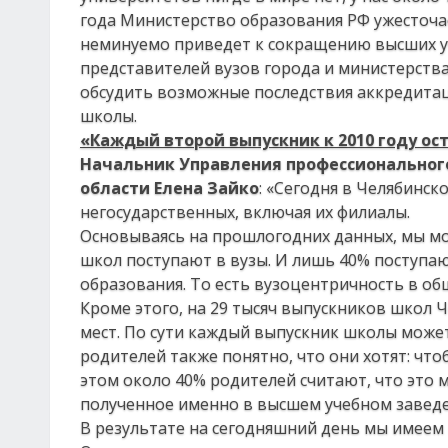
года Министерство образования РФ ужесточае
неминуемо приведет к сокращению высших уче
представителей вузов города и министерства
обсудить возможные последствия аккредитац
школы.
«Каждый второй выпускник к 2010 году ос
Начальник Управления профессионального
области Елена Зайко
: «Сегодня в Челябинск
негосударственных, включая их филиалы.
Основываясь на прошлогодних данных, мы мо
школ поступают в вузы. И лишь 40% поступа
образования. То есть вузоцентричность в об
Кроме этого, на 29 тысяч выпускников школ 
мест. По сути каждый выпускник школы может
родителей также понятно, что они хотят: чт
этом около 40% родителей считают, что это 
полученное именно в высшем учебном заведен
В результате на сегодняшний день мы имеем 