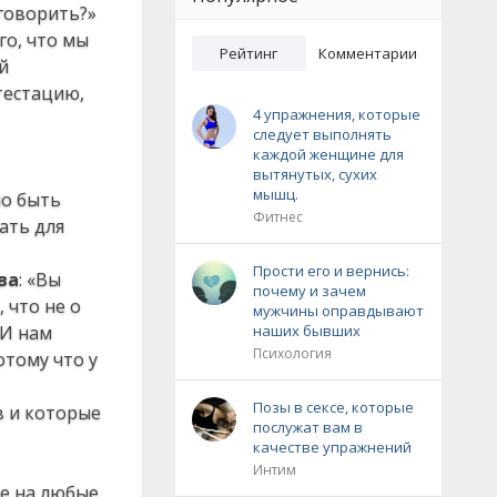
 говорить?»
го, что мы
Рейтинг
Комментарии
й
тестацию,
4 упражнения, которые
следует выполнять
каждой женщине для
вытянутых, сухих
мышц.
но быть
Фитнес
ать для
Прости его и вернись:
ва
: «Вы
почему и зачем
 что не о
мужчины оправдывают
 И нам
наших бывших
Психология
отому что у
Позы в сексе, которые
в и которые
послужат вам в
качестве упражнений
Интим
е на любые