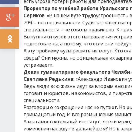
есть угроза потери работы для преподавател
Проректор по учебной работе Уральского 
Сериков
: «В нашем вузе трудоустроенность 
70% – по специальности. Судить о качестве 
специальности – не совсем правильно. К при
Выпускники вузов этого направления устраив
подготовлены, а потому, что если они пойдут
А эту проблему вузы решить не могут. Кто ск
сферы? Они нужны, но официальная их зарпла
устраивает».
Декан гуманитарного факультета Челябинс
Светлана Редькина
: «Александр Иванович у
Ведь люди всю жизнь идут за вторым высши
готовит и юристов, и экономистов, и пиар-с
специальности.
Разговоры о сокращении нас не пугают. На р
тринадцатый год. И все размышления минист
А мы самостоятельный институт, хотя и моло
изменения нас ждут в дальнейшем? Но к зак