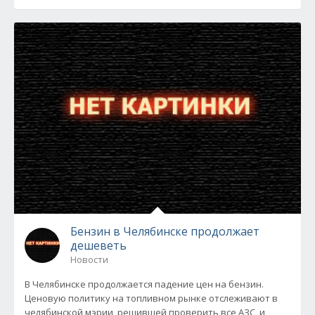
Бензин в Челябинске продолжает
дешеветь
Новости
В Челябинске продолжается падение цен на бензин.
Ценовую политику на топливном рынке отслеживают в
челябинской мэрии, решившей проверить все АЗС, и