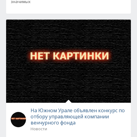
значимых
На Южном Урале объявлен конкурс по
отбору управляющей компании
венчурного фонда
Новости